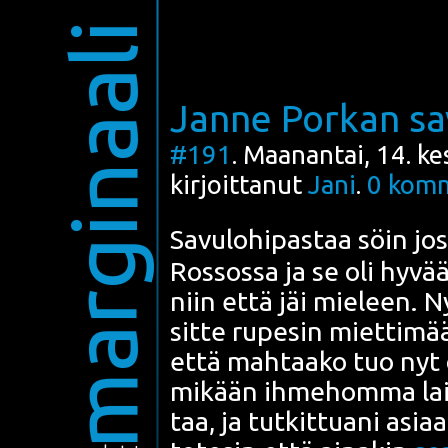
marginaali
Janne Porkan sa
#191
. Maanantai, 14. k
kirjoittanut
Jani
.
0
komm
Savu­lo­hi­pas­taa söin jos
Ros­sos­sa
ja se oli hyvä
niin että jäi mie­leen. N
sit­te rupe­sin miet­ti­m
että mah­taa­ko tuo nyt 
mikään ihme­hom­ma lai
taa, ja tut­kit­tua­ni asi­aa