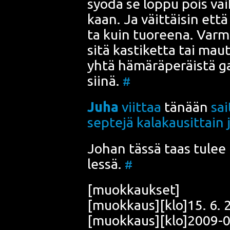
syö­dä se lop­pu pois vaik­
kaan. Ja väit­täi­sin että
ta kuin tuo­ree­na. Var­m
sitä kas­ti­ket­ta tai mau
yhtä hämä­rä­pe­räis­tä g
sii­nä.
#
Juha
viit­taa
tänään
sai­
sep­te­jä kala­kausit­tain j
Johan täs­sä taas tulee nä
les­sä.
#
[muok­kauk­set]
[muokkaus][klo]15. 6. 
[muokkaus][klo]2009-01