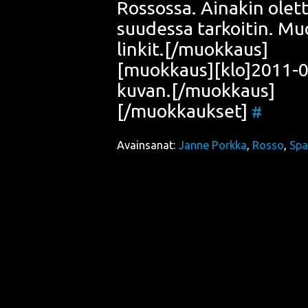
Ros­sos­sa. Aina­kin olet­t
suu­des­sa tar­koi­tin. Muo­
linkit.[/muokkaus]
[muokkaus][klo]2011-05
kuvan.[/muokkaus]
[/muokkaukset]
#
Avainsanat:
Janne Porkka
,
Rosso
,
Spa