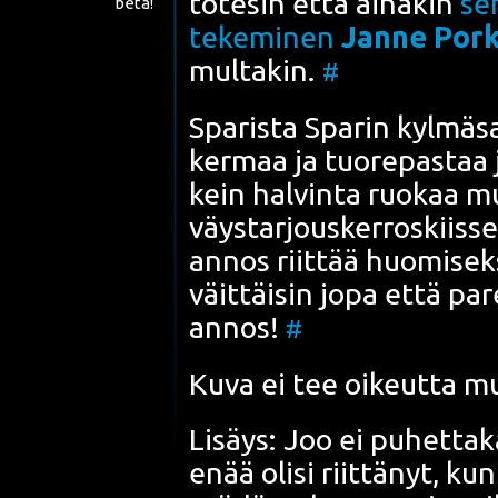
tote­sin että aina­kin
se
beta!
teke­mi­nen
Jan­ne Por­k
mul­ta­kin.
#
Spa­ris­ta
Spa­rin kyl­mä­sa
ker­maa ja tuo­re­pas­taa j
kein hal­vin­ta ruo­kaa mu
väys­tar­jous­ker­ros­kiis­s
annos riit­tää huo­mi­sek­
väit­täi­sin jopa että pa
annos!
#
Kuva ei tee oikeut­ta mut
Lisäys: Joo ei puhet­ta­ka
enää oli­si riit­tä­nyt, kun