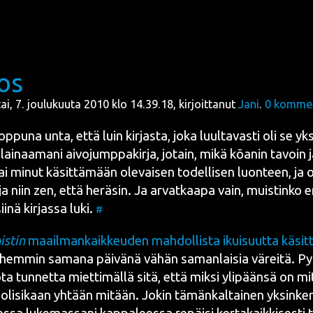
os
stai, 7. joulukuuta 2010 klo 14.39.18, kirjoittanut
Jani
.
0
kommen
op­pu­na unta, että luin kir­jas­ta, joka luul­ta­vas­ti oli se yks
lai­naa­ma­ni aivo­jump­pa­kir­ja, jotain, mikä
kōa­nin
tavoin jä
 sai minut käsit­tä­mään ole­vai­sen todel­li­sen luon­teen, ja 
a niin zen, että herä­sin. Ja arvat­kaa­pa vain, muis­tin­ko
ii­nä kir­jas­sa luki.
#
s­tin
maa­il­man­kaik­keu­den mah­dol­lis­ta ikui­suut­ta käsit­te
­hem­min sama­na päi­vä­nä vähän saman­lai­sia värei­tä. Py
ta tun­net­ta miet­ti­mäl­lä sitä, että mik­si yli­pään­sä on 
 oli­si­kaan yhtään mitään. Jokin tämän­kal­tai­nen yksin­ker­