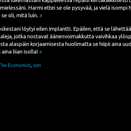
s­sa luke­mas­sa­ni kap­pa­lees­sa repäi­si ker­ta­kaik­ki­ses­ti 
ie­les­sä­ni. Har­mi ettei se ole pysy­vää, ja vie­lä isom­pi 
 se oli, mitä luin.
#
­kes­ta­ni löy­tyi eilen implant­ti. Epäi­len, että se lähet­tää
a­le­ja, jot­ka nos­ta­vat äänen­voi­mak­kut­ta vai­vih­kaa ylös­
s­ta alas­päin kor­jaa­mi­ses­ta huo­li­mat­ta se hii­pii aina uud
 aina lii­an isol­la!
#
The Economist
,
zen