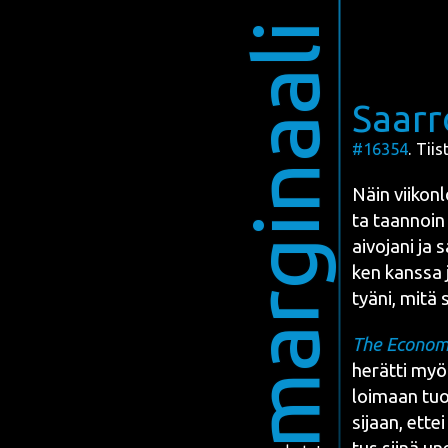
marginaali
Saarr
#16354
. Tii
Näin vii­kon­l
ta taan­noin 
aivo­ja­ni ja
ken kans­sa j
tyä­ni, mitä s
The Eco­no­mi
herät­ti myö
loi­maan tuo­
sijaan, ettei