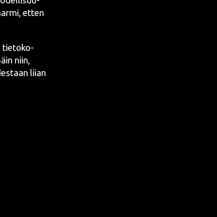
todel­li­suu­
har­mi, etten
 tie­to­ko­
päin niin,
es­taan lii­an