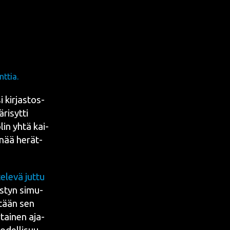
ttia.
i kir­jas­tos­
ri­syt­ti
olin yhtä kai­
 enää herät­
­le­vä jut­tu
s­tyn simu­
mitään sen
tai­nen aja­