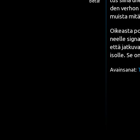
tus sii­nä une
beta!
den ver­hon m
muis­ta mitä
Oikeas­ta pos
neel­le sig­na
että jat­ku­va
isol­le. Se on
Avainsanat: