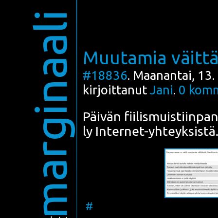
marginaali
Muutamia väitt
#18836
. Maanantai, 13.
kirjoittanut
Jani
.
0
komm
Päi­vän fii­lis­muis­tiin­pa
ly Inter­net-yhteyk­sis­tä
#