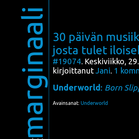
marginaali
30 päivän musiik
josta tulet iloise
#19074
. Keskiviikko, 2
kirjoittanut
Jani
.
1
komm
Underworld
:
Born Slip
Avainsanat:
Underworld