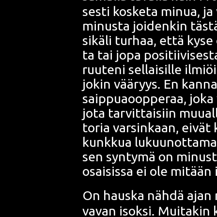
ses­ti kos­ke­ta minua, ja 
minus­ta joi­den­kin täs­t
sikä­li tur­haa, että kyse
ta tai jopa posi­tii­vi­se
ruu­te­ni sel­lai­sil­le ilmi
jokin vää­ryys. En kan­na
saip­puaoop­pe­raa
, joka
jota tar­vit­tai­siin muu­al
to­ria var­sin­kaan, eivät
kunk­kua
lukuu­not­ta­mat
sen syn­ty­mä on minus­ta
osai­sis­sa ei ole mitään
On haus­ka näh­dä ajan 
va­van isok­si. Mui­ta­kin 