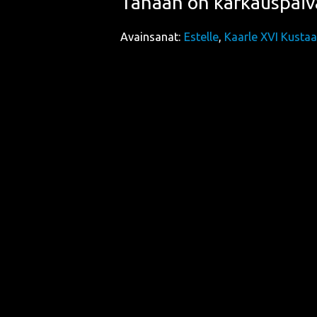
Tänään on kar­kaus­päi­
Avainsanat:
Estelle
,
Kaarle XVI Kustaa