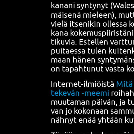
ka­na­ni syn­ty­nyt (Wale­
mäi­se­nä mie­leen), mut
vie­lä itse­ni­kin olles­sa
ka­na koke­mus­pii­ris­tä­
ti­ku­via. Estel­len vart­tu
pui­taes­sa tulen kui­ten­
maan hänen syn­ty­män­sä, 
on tapah­tu­nut vas­ta ko
Inter­net-ilmiöis­tä
Mitä 
teke­vän -mee­mi
roi­hah­
muu­ta­man päi­vän, ja tun
van jo koko­naan sam­mu
näh­nyt enää yhtään kuva