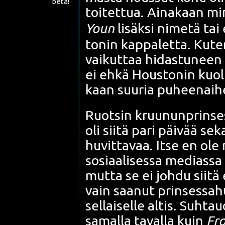
beta!
toi­tet­tua. Aina­kaan mi
Youn
lisäk­si nime­tä tai
to­nin kap­pa­let­ta. Kut
vai­kut­taa hidas­tu­neen 
ei ehkä Hous­to­nin kuo­li
kaan suu­ria puhee­nai­he
Ruot­sin kruu­nunprin­se
oli sii­tä pari päi­vää se
huvit­ta­vaa. Itse en ol
sosi­aa­li­ses­sa medias­s
mut­ta se ei joh­du sii­tä 
vain saa­nut prin­ses­sa­
sel­lai­sel­le altis. Suh­
samal­la taval­la kuin
Fro