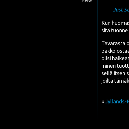
beta!
Just Sop
Kun huo­ma­s
sitä tuon­ne 
Tava­ras­ta 
pak­ko ostaa,
oli­si hal­ke
mi­nen tuot­t
sel­lä itsen 
joil­ta tämä­
«
Jyllands-