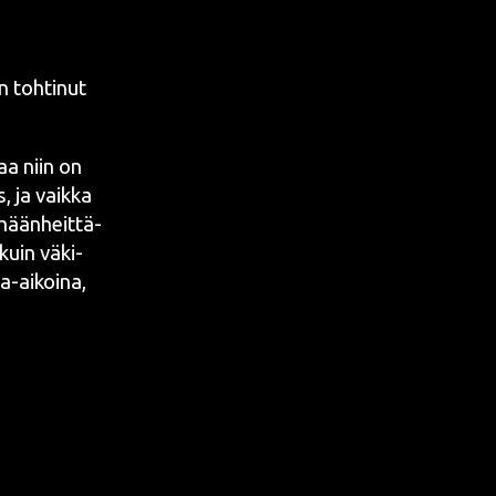
 toh­ti­nut
aa niin on
, ja vaik­ka
­mään­heit­tä­
 kuin väki­
ta-aikoi­na,