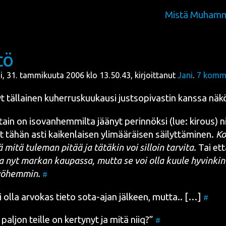
Mistä Muhamm
tö
tai, 31. tammikuuta 2006 klo 13.50.43, kirjoittanut
Jani
.
7
komme
t täl­lai­nen kuher­rus­kuu­kausi just­so­pi­vas­tin kans­sa näk
tain on iso­van­hem­mil­ta jää­nyt perin­nök­si (lue: kirous) n
 tähän asti kai­ken­lai­sen yli­mää­räi­sen säi­lyt­tä­mi­nen.
Ko
ä mitä tule­man pitää ja tätä­kin voi sil­loin tar­vi­ta.
Tai et
 nyt mar­kan kau­pas­sa, mut­ta se voi olla kuu­le hyvin­kin
ö­hem­min.
#
i olla arvo­kas tie­to sota-ajan jäl­keen, mut­ta.. […]
#
pal­jon teil­le on ker­ty­nyt ja mitä niiq?”
#