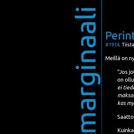
marginaali
Perin
#1914
. Tiis
Meil­lä on ny
“Jos jo
on ollut
ei tie­d
mak­saa
kas my
Saat­to
Kuin­ka 