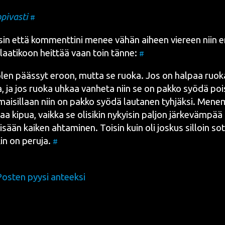
i­vas­ti
#
in että kom­ment­ti­ni menee vähän aiheen vie­reen niin en
laa­ti­koon heit­tää vaan toin tän­ne:
#
olen pääs­syt eroon, mut­ta se ruo­ka. Jos on hal­paa ruo­k
 ja jos ruo­ka uhkaa van­he­ta niin se on pak­ko syö­dä pois
a­mai­sil­laan niin on pak­ko syö­dä lau­ta­nen tyh­jäk­si. Mene
aa kipua, vaik­ka se oli­si­kin nykyi­sin pal­jon jär­ke­väm­pää
sisään kai­ken ahta­mi­nen. Toi­sin kuin oli jos­kus sil­loin so
kin on peru­ja.
#
Posten pyysi anteeksi