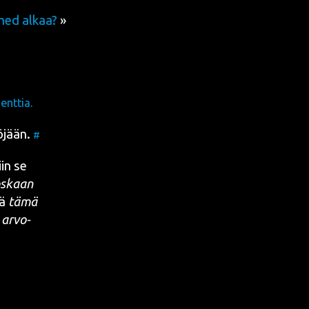
ed alkaa?
»
nttia.
ö­jään.
#
iin se
s­kaan
tä
tämä
 arvo­