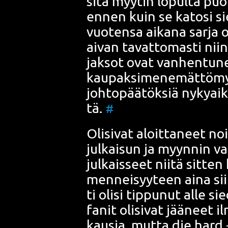
sitä myy­tin lopul­ta puo
ennen kuin se kato­si siel
vuo­ten­sa aika­na sar­ja
aivan tavat­to­mas­ti ni
jak­sot ovat van­hen­tu­ne
kau­pak­si­me­ne­mät­tö­m
joh­to­pää­tök­siä nyky­a
tä.
#
Oli­si­vat aloit­ta­neet n
jul­kai­sun ja myyn­nin vai
jul­kais­seet nii­tä sit­ten
men­nei­syy­teen aina si
ti oli­si tip­pu­nut alle sie
fanit oli­si­vat jää­neet 
kausia, mut­ta
die hard