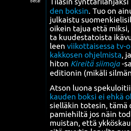
Tila­sin synt­tä­ri­lah­jak­si
beta!
den bok­sin
. Tuo on ain
jul­kais­tu suo­men­kie­li­si
oikein tajua että mik­si, 
ta kuu­des­ta­tois­ta ikä­
leen
vii­kot­tai­ses­sa tv-
kak­ko­sen ohjel­mis­ta
, 
hiton
Kirei­tä sii­mo­ja
-sa
edi­tion
in (mikä­li sil­mä
Atson luo­na spe­ku­loi­t
kau­den bok­si ei ehkä ol
siel­lä­kin tote­sin, tämä
pa­mie­hil­tä jos näin tod
muis­tan, että ykkös­kausi 