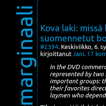
marginaali
Kova laki: missä
suomennetut bo
#2394
. Keskiviikko, 6. 
kirjoittanut
Jani
.
17
kom
In the DVD com­merc
repre­sen­ted by two s
impor­tant groups: t
their favo­ri­tes dire
lay­men who depend o