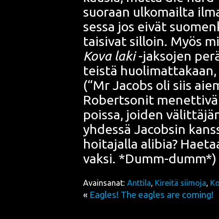
suo­raan ulko­mail­ta ilm
ses­sa jos eivät suo­men­ki
tai­si­vat sil­loin. Myös
Kova laki
-jak­so­jen perä
teis­tä huo­li­mat­ta­kaa
(“
Mr Jacobs
oli siis aiem­
Robert­son
it menet­ti­vä
pois­sa, joi­den välit­tä­jä
yhdes­sä
Jacobs
in kans
hoi­ta­jal­la ali­bia? Hae­t
vak­si. *Dumm-dumm*
Avainsanat:
Anttila
,
Kireitä siimoja
,
Ko
«
Eagles! The eagles are coming!