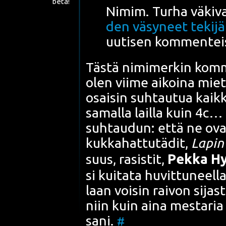
beta!
Nimim. Tur­ha väki­va
den väsy­neet teki­jät
uuti­sen kom­men­tei
Täs­tä nimi­mer­kin kom­me
olen vii­me aikoi­na miet­t
osai­sin suh­tau­tua kaik­ki
samal­la lail­la kuin 4c… In
suh­tau­dun: että ne ova
kuk­ka­hat­tu­tä­dit,
Lapin
suus, rasis­tit,
Pek­ka Hy
si kui­ta­ta huvit­tu­neel­
laan voi­sin rai­von sijas­
niin kuin aina mes­ta­ria t
sa­ni.
#