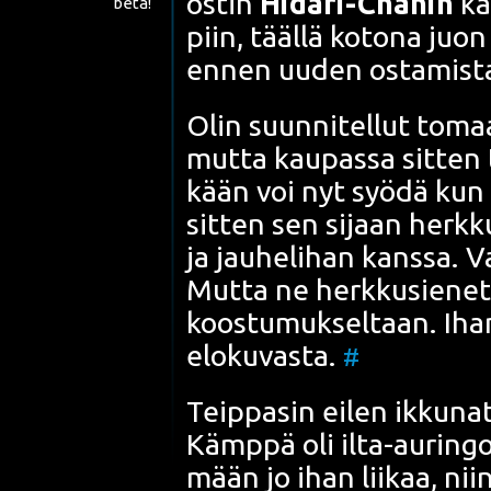
ostin
Hida­ri-Cha­nin
ka
beta!
piin, tääl­lä koto­na juo
ennen uuden osta­mis­t
Olin suun­ni­tel­lut tomaat­
mut­ta kau­pas­sa sit­ten
kään voi nyt syö­dä
kun 
sit­ten sen sijaan herk­kus
ja jau­he­li­han kans­sa. Var
Mut­ta ne herk­kusie­net
koos­tu­muk­sel­taan. Iha
elo­ku­vas­ta.
#
Teip­pa­sin eilen ikku­nat
Kämp­pä oli ilta-aurin­go
mään jo ihan lii­kaa, nii