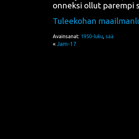
onnek­si ollut parem­pi 
Tulee­ko­han maa­il­man­
Avainsanat:
1950-luku
,
sää
«
Jam-17