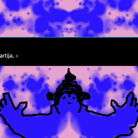
r­ti­ja.
#