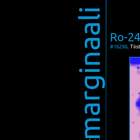
marginaali
Ro-2
#16286
. Tii