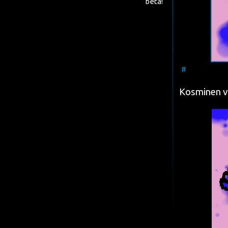
beta!
#
Kos­mi­nen va