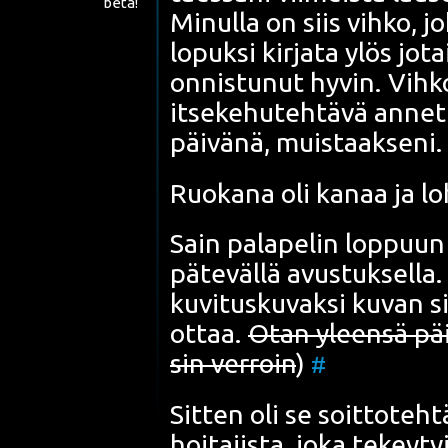
beta!
Minul­la on siis vih­ko,
lopuk­si kir­ja­ta ylös jot
onnis­tu­nut hyvin.
Vih­k
itse­ke­hu­teh­tä­vä annet­t
päi­vä­nä, muis­taak­se­ni
Ruo­ka­na oli kanaa ja loh
Sain pala­pe­lin lop­puun 
päte­väl­lä avus­tuk­sel­la
kuvi­tus­ku­vak­si kuvan 
ottaa.
Otan yleen­sä päi­v
sin ver­roin
)
#
Sit­ten oli se
soit­to­teh­t
hoi­ta­jis­ta, joka tekey­ty