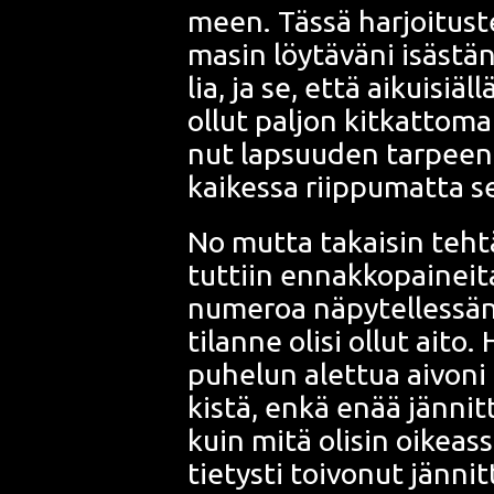
meen. Täs­sä har­joi­tus­t
ma­sin löy­tä­vä­ni isäs­tä
lia, ja se, että aikui­siäl
ollut pal­jon kit­kat­to­m
nut lap­suu­den tar­pee­
kai­kes­sa riip­pu­mat­ta s
No mut­ta takai­sin teh­t
tut­tiin ennak­ko­pai­nei­
nume­roa näpy­tel­les­sä­
tilan­ne oli­si ollut aito.
puhe­lun alet­tua aivo­ni
kis­tä, enkä enää jän­nit­
kuin mitä oli­sin oikeas­s
tie­tys­ti toi­vo­nut jän­n