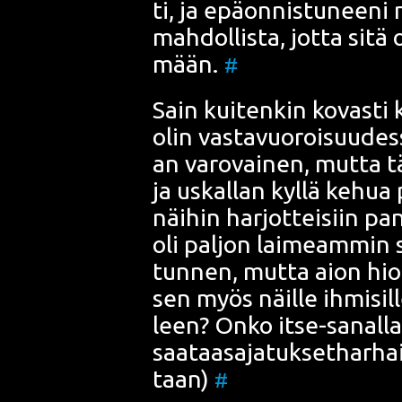
ti, ja epä­on­nis­tu­nee­ni
mah­dol­lis­ta, jot­ta sitä 
mään.
#
Sain kui­ten­kin kovas­ti k
olin vas­ta­vuo­roi­suu­de
an varo­vai­nen, mut­ta tä
ja uskal­lan kyl­lä kehua 
näi­hin har­jot­tei­siin pa
oli pal­jon lai­meam­min 
tun­nen, mut­ta aion hioa 
sen myös näil­le ihmi­sil­le
leen? Onko itse-sanal­la
saa­taas­a­ja­tuk­set­har­h
taan)
#