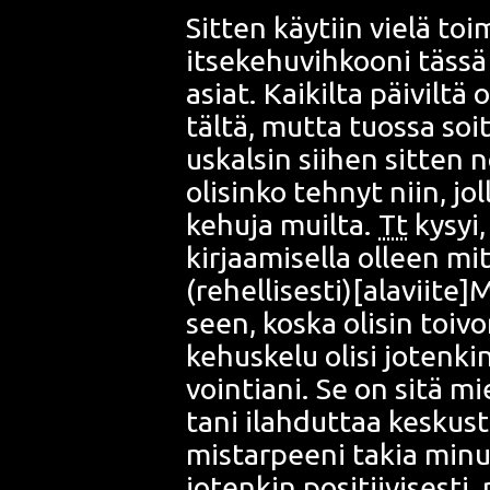
Sit­ten käy­tiin vie­lä toi­
itse­ke­hu­vih­koo­ni täs­s
asiat. Kai­kil­ta päi­vil­tä 
täl­tä, mut­ta tuos­sa soit­
uskal­sin sii­hen sit­ten n
oli­sin­ko teh­nyt niin, jol
kehu­ja muil­ta.
Tt
kysyi,
kir­jaa­mi­sel­la olleen mi
(rehellisesti)[alaviite]M
seen, kos­ka oli­sin toi­vo
ke­hus­ke­lu oli­si joten­k
voin­tia­ni. Se on sitä miel
ta­ni ilah­dut­taa kes­kus­t
mis­tar­pee­ni takia minul
joten­kin posi­tii­vi­ses­t