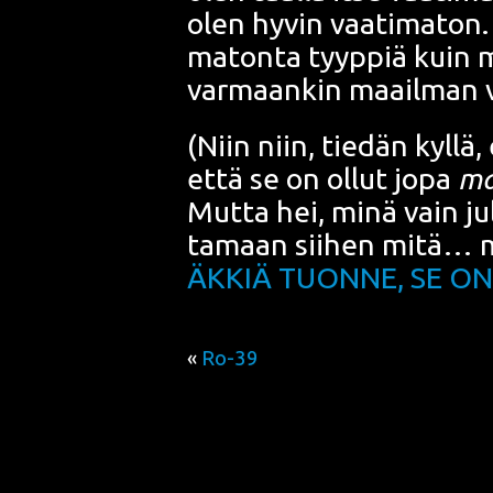
olen hyvin vaa­ti­ma­ton.
ma­ton­ta tyyp­piä kuin 
var­maan­kin maa­il­man 
(Niin niin, tie­dän kyl­lä,
että se on ollut jopa
mar
Mut­ta hei, minä vain jul­
ta­maan sii­hen mit
ÄKKIÄ TUONNE, SE O
«
Ro-39