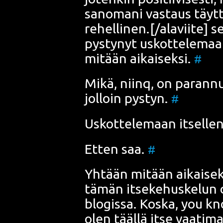
sano­ma­ni vas­taus täyt­
rehellinen.[/alaviite] se
pys­ty­nyt uskot­te­le­ma
mitään aikai­sek­si.
#
Mikä, niinq, on paran­nus­
jol­loin pys­tyn.
#
Uskot­te­le­maan itsel­le­
Etten saa.
#
Yhtään mitään aikai­sek­
tämän itse­ke­hus­ke­lun 
blo­gis­sa. Kos­ka, you kn
olen tääl­lä itse vaa­ti­