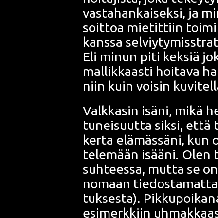
vas­ta­han­kai­sek­si, ja 
soit­toa mie­tit­tiin toi­mi
kans­sa sel­viy­ty­mis­stra­te
Eli minun piti kek­siä joku
mal­lik­kaas­ti hoi­ta­va 
niin kuin voi­sin kuvi­te
Valk­ka­sin isä­ni, mikä he
tu­nei­suut­ta sik­si, et
ker­ta elä­mäs­sä­ni, kun ole
te­le­mään isää­ni. Olen t
suh­tees­sa, mut­ta se on
no­maan tie­dos­ta­mat­ta­
tuk­ses­ta). Pik­ku­poi­ka­
esi­merk­kiin uhmak­kaas­