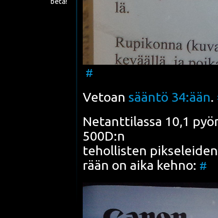
beta!
#
Vetoan
sään­tö 34:ään
.
Netant­ti­las­sa 10,1 pyö­r
500D:n
tehol­lis­ten pik­se­lei­de
rään on aika keh­no:
#