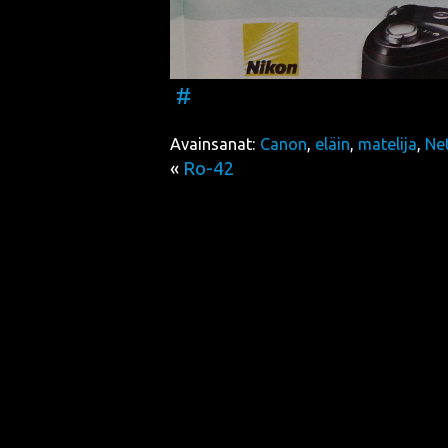
#
Avainsanat:
Canon
,
eläin
,
matelija
,
Net
«
Ro-42