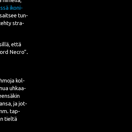
 nimel­lä,
­sä iko­ni­
sait­see tun­
 teh­ty stra­
il­lä, että
“Ford Nec­ro”.
h­mo­ja
kol­
minua uhkaa­
een­sä­kin
an­sa, ja jot­
(mm. tap­
n tiel­tä