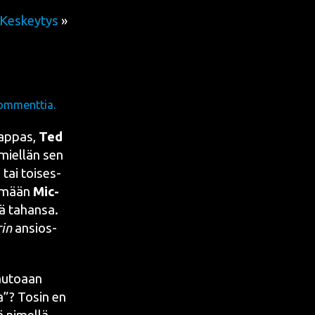
Keskeytys
»
ommenttia.
kap­pas,
Ted
 miel­län sen
 tai toi­ses­
tä­mään
Mic­
kä tahan­sa.
rin
ansios­
 auto­aan
pla”? Tosin en