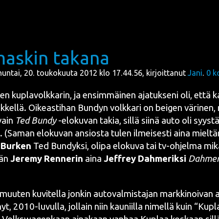
askin takana
nuntai, 20. toukokuuta 2012 klo 17.44.56, kirjoittanut
Jani
.
0
k
­sen
kupla­volk­ka­rin
, ja ensim­mäi­nen aja­tuk­se­ni oli, että 
ik­kel­lä. Oikeas­ti­han
Bun­dyn volk­ka­ri on bei­gen väri­nen
,
 vain
Ted Bun­dy
-elo­ku­van
takia, sil­lä sii­nä auto oli syys­tä
en. (Saman elo­ku­van ansios­ta tulen ilmei­ses­ti aina miel­
 Bur­ken
Ted Bun­dyk­si, oli­pa elo­ku­va tai tv-ohjel­ma mi
län
Jere­my Ren­ne­rin
aina
Jef­frey Dah­me­rik­si
Dah­me­
muu­ten kuvi­tel­la jon­kin auto­val­mis­ta­jan mark­ki­noi­van
nyt,
2010-luvul­la
, jol­lain niin kau­niil­la nimel­lä kuin “Ku