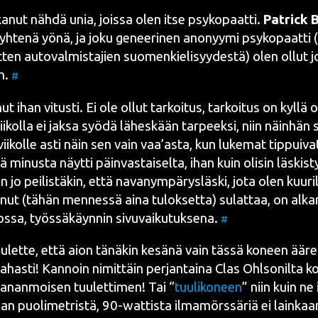
­nut näh­dä unia, jois­sa olen itse psy­ko­paat­ti.
Pat­rick
 yhte­nä yönä, ja joku genee­ri­nen ano­nyy­mi psy­ko­paat­ti
t­ten auto­val­mis­ta­jien suo­men­kie­li­syy­des­tä) olen ollut
n.
#
ut ihan vitus­ti. Ei ole ollut tar­koi­tus, tar­koi­tus on kyl­lä 
i­kol­la ei jak­sa syö­dä lähes­kään tar­peek­si, niin näin­hän s
 vii­kol­le asti näin sen vain vaa’as­ta, kun luke­mat tip­pui­va
tä minus­ta näyt­ti päin­vas­tai­sel­ta, ihan kuin oli­sin läs­kis­
jo pei­lis­tä­kin, että nava­nym­pä­rys­läs­ki, jota olen kuu­ril
a­nut (tähän men­nes­sä aina tulok­set­ta) sulat­taa, on alka
s­sa, työs­sä­käyn­nin sivu­vai­ku­tuk­se­na.
#
u­let­te, että aion tänä­kin kesä­nä vain täs­sä koneen ääres­
ahas­ti! Kan­noin nimit­täin per­jan­tai­na Clas Ohl­so­nil­ta 
­nan­moi­sen tuu­let­ti­men! Tai “
tuu­li­ko­neen
” niin kuin ne
­taan puo­li­met­ris­tä, 90-wat­tis­ta ilma­mörs­sä­riä ei lain­k