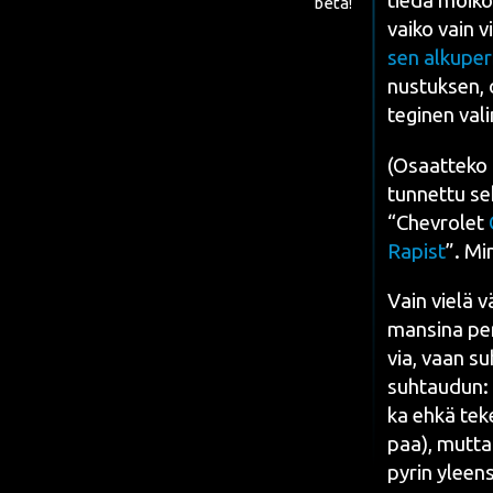
tie­dä möi­k
beta!
vai­ko vain vir
sen alku­pe­r
nus­tuk­sen, o
te­gi­nen vali
(Osaat­te­ko k
tun­net­tu se
“Chev­ro­let
Rapist
”. Min
Vain vie­lä v
man­si­na pe
via, vaan suh
suh­tau­dun: 
ka ehkä teke
paa), mut­ta 
pyrin yleen­