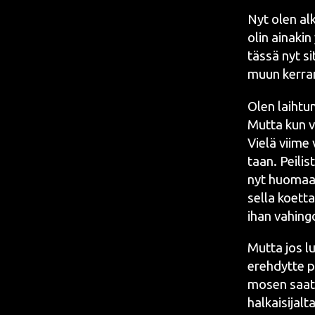
Nyt olen alka
olin aina­kin
täs­sä nyt si
muun ker­ra
Olen laih­tu­n
Mut­ta kun vi
Vie­lä vii­me
taan. Pei­lis­
nyt huo­maan 
sel­la koet­t
ihan vahin­go
Mut­ta jos lu
ereh­dyt­te p
mo­sen saa­ta
hal­kai­si­jal