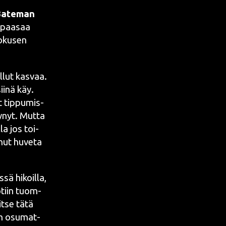
 Bate­man
 (paa­saa
 jokusen
ollut kas­vaa.
ii­nä käy.
t tip­pu­mis­
ty­nyt. Mut­ta
­la jos toi­
­nut huve­ta
sä hikoil­la,
kotiin tuom­
 itse tätä
aan osu­mat­