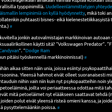
ö
Volkswa­gen­kaan
aina­kaan van­haa Kuplaa kos­kaan sil­lä
al­li­sil­la tyyp­pi­ni­mil­lä.
Uudel­leen­läm­mit­te­ly­jen yhtey­des
äis­mal­lin lem­pi­ni­miä on kyl­lä hyö­dyn­net­ty
, mikä toki an
lla­ten­kin puh­taas­ti bis­nes- eikä kie­le­nes­te­tiik­ka­syis­tä
n­ta.)
#
uvi­tel­la jon­kin auto­val­mis­ta­jan mark­ki­noi­van auto­aan s
k­su­aa­li­ri­kol­li­nen käyt­ti sitä? “Volkswa­gen Pre­da­tor”. 
Can­dy­van
”. “
Dod­ge Ram
un pitäi­si työs­ken­nel­lä mark­ki­noin­nis­sa!)
#
ähän aikaa sit­ten näin unia, jois­sa esiin­tyi
psy­ko­paat­ti­ha
r­soo­ni­na. Yleen­sä hah­mot eivät olleet suo­ra­nai­ses­ti 
­tau­duin nii­hin vain niin kuin nyt psy­ko­paat­tei­hin noin yl
petoe­läi­mi­nä, joil­ta voi peri­aat­tees­sa odot­taa mitä tah
­vät mitä petoe­läi­met nyt elääk­seen saat­ta­vat teh­dä 
joi­den polut eivät yleen­sä ris­teä omie­ni kans­sa, ja joi­de
sä pysyt­te­le­mään­kin pois­sa.
#