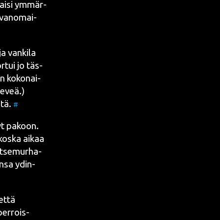
tai­si ymmär­
tavan­omai­
a van­ki­la
or­tui jo täs­
on koko­nai­
leveä.)
­tä.
#
syt pakoon.
 kos­ka aikaa
 itse­mur­ha­
an­sa
ydin­
 että
er­rois­