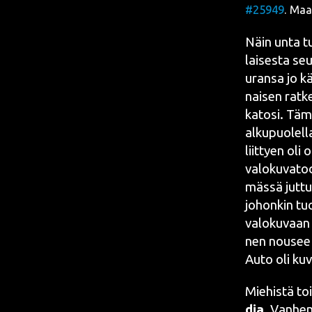
#25949
. Maa
Näin unta tu
lai­ses­ta seu­
uran­sa jo kä
nai­sen rat­k
kato­si. Tämä
alku­puo­lel­
liit­tyen oli
valo­ku­va­to­
mäs­sä jut­tua
johon­kin tuo
valo­ku­vaan 
nen nousee 
Auto oli kuva
Mie­his­tä to
dia
. Van­hem