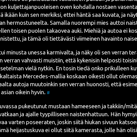
on kul­jet­ta­jan­puo­lei­sen oven koh­dal­la nos­taen vasen
ä ikään kuin sen mer­kik­si, ettei hän­tä saa kuva­ta, ja nä
an her­mos­tu­neel­ta. Samal­la nuo­rem­pi mies aut­toi nais­t
­len toi­sen puo­len takao­vea auki. Mie­hiä ja autoa ei ko
­nis­tet­tu, ja tämä oli tiet­tä­väs­ti vii­mei­nen havain­to nai­s
i minus­ta unes­sa kar­mi­val­ta, ja näky oli sen ver­ran terä­
er­ran vah­vas­ti muis­tiin, että kyke­ni­sin hel­pos­ti toi­si
se­tel­man vie­lä nyt­kin. En tosin tie­dä onko pri­kul­leen k
al­tais­ta Merce­des-mal­lia kos­kaan oikes­ti ollut ole­mas
aal­ta auto­ja muu­toin­kin sen ver­ran huo­nos­ti, että esi­mer
i asian oikein hyvin.
#
kuvas­sa pukeu­tu­nut mus­taan hamee­seen ja takkiin/mitä n
at­kaan ja ajal­le tyy­pil­li­seen nais­ten­hat­tuun. Hän hymyi­li
vaa var­ten posee­ra­ten, jos­kin sii­tä hiu­kan sivuun kat­so
ämä hei­jas­tus­ku­va ei ollut sii­tä kame­ras­ta, jol­le hän oli­