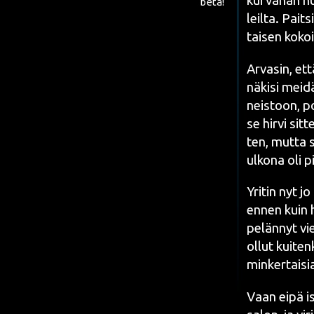
kui vähän huo
beta!
leil­ta. Pait­
tai­sen kokoi
Arva­sin, että
näki­si mei­d
neis­toon, poi
se hir­vi sit­
ten, mut­ta se
ulko­na oli pi
Yri­tin nyt j
ennen kuin hi
pelän­nyt vie
ollut kui­ten
min­ker­tai­si
Vaan eipä isä