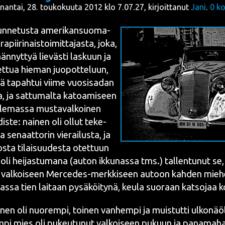
nantai, 28. toukokuuta 2012 klo 7.07.27, kirjoittanut
Jani
.
0
ko
n­ne­tus­ta ame­ri­kan­suo­ma­
ra­pii­ri­nais­toi­mit­ta­jas­ta, joka,
än­nyt­tyä lie­väs­ti las­kuun ja
et­tua hie­man juo­pot­te­luun,
 tapah­tui vii­me vuo­si­sa­dan
la, ja sat­tu­mal­ta katoa­mi­seen
 ole­mas­sa mus­ta­val­koi­nen
dis­te: nai­nen oli ollut teke­
 senaat­to­rin vie­rai­lus­ta, ja
s­ta tilai­suu­des­ta otet­tuun
oli hei­jas­tu­ma­na (auton ikku­nas­sa tms.) tal­len­tu­nut se,
val­koi­seen
Merce­des
-merk­ki­seen autoon kah­den mie­h
s­sa tien lai­taan pysä­köi­ty­nä, keu­la suo­raan kat­so­jaa 
i­nen oli nuo­rem­pi, toi­nen van­hem­pi ja muis­tut­ti ulko­nä
­pi mies oli pukeu­tu­nut val­koi­seen pukuun ja
pana­ma­ha