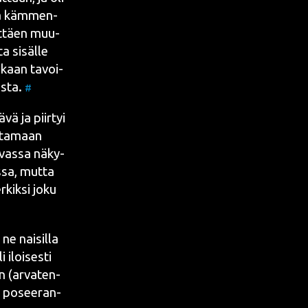
­ta käm­men­
yt­täen muu­
a sisäl­le
s­kaan tavoi­
es­ta.
#
vä ja piir­tyi
n­ta­maan
uvas­sa näky­
­sa, mut­ta
­kik­si joku
e nai­sil­la
 iloi­ses­ti
en (arva­ten­
si posee­ran­