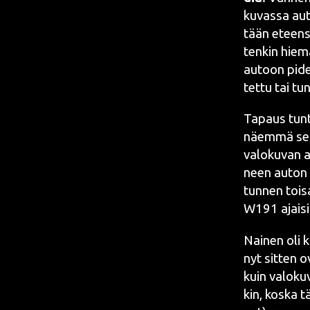
kuvas­sa aut
tään eteen­s
ten­kin hie­m
autoon pidel
tet­tu tai tun
Tapaus tun­tu
näem­mä sen v
valo­ku­van a
neen auton k
tun­nen toi­s
W191
ajai­s
Nai­nen oli 
nyt sit­ten ov
kuin valo­ku­
kin, kos­ka t