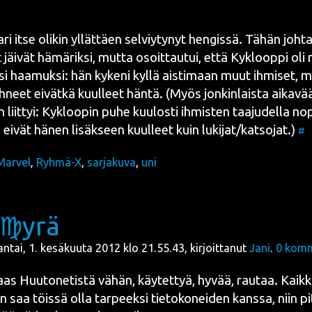
ri itse oli­kin yllät­täen sel­viy­ty­nyt hen­gis­sä. Tähän joh­t
jäi­vät hämä­rik­si, mut­ta osoit­tau­tui, että Kykloop­pi oli
­si haa­muk­si: hän kyke­ni kyl­lä ais­ti­maan muut ihmi­set, 
­neet eivät­kä kuul­leet hän­tä. (Myös jon­kin­lais­ta aika­vää
liit­tyi: Kykloo­pin puhe kuu­los­ti ihmis­ten taa­ju­del­la nop
ä eivät hänen lisäk­seen kuul­leet kuin lukijat/katsojat.)
#
Marvel
,
Ryhmä-X
,
sarjakuva
,
uni
y♍yrä
jantai, 1. kesäkuuta 2012 klo 21.55.43, kirjoittanut
Jani
.
0
komm
taas
Huu­to­ne­tis­tä
vähän, käy­tet­tyä, hyvää, rau­taa. Kaik­ki
n saa töis­sä olla tar­peek­si
tie­to­ko­nei­den kans­sa
, niin p