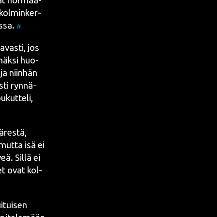
vat nor­maa­
a kol­min­ker­
s­sa.
#
a­vas­ti, jos
­mäk­si huo­
 ja niin­hän
s­ti ryn­nä­
­kut­te­li,
äres­tä,
 mut­ta isä ei
ä. Sil­lä ei
vet ovat kol­
i­tui­sen