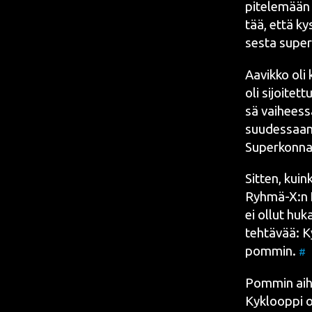
pite­le­mään
tää, että kys
ses­ta super­
Aavik­ko oli 
oli sijoi­tet­t
sä vai­hees­s
suu­des­saan
Super­kon­na 
Sit­ten, kui
Ryhmä-X:n
ei ollut huka
teh­tä­vää: K
pom­min
.
#
Pom­min aiheu
Kykloop­pi o