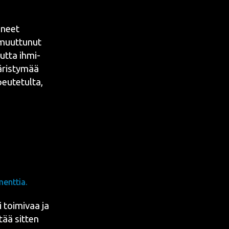
a­neet
 muut­tu­nut
mut­ta ihmi­
­ris­ty­mää
eu­te­tul­ta,
enttia.
 toi­mi­vaa ja
itää sit­ten