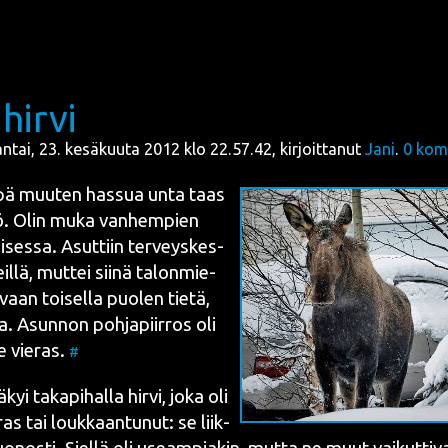
hirvi
antai, 23. kesäkuuta 2012 klo 22.57.42, kirjoittanut
Jani
.
0
kom
n­pä muu­ten has­sua unta taas
ö. Olin muka van­hem­pien
i­ses­sa. Asut­tiin ter­veys­kes­
il­lä, mut­tei sii­nä talon­mie­
vaan toi­sel­la puo­len tie­tä,
. Asun­non poh­ja­piir­ros oli
le vie­ras.
#
kyi taka­pi­hal­la hir­vi, joka oli
ras tai louk­kaan­tu­nut: se liik­