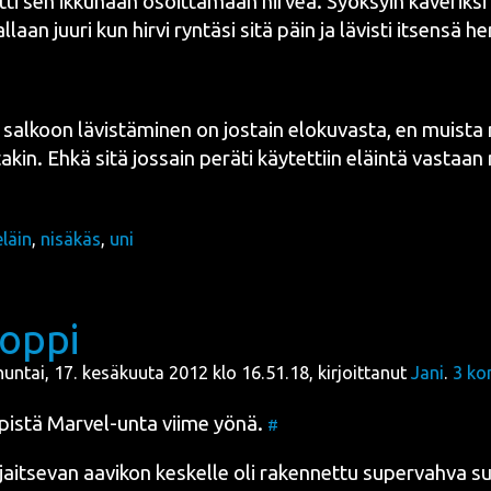
it­ti sen ikku­naan osoit­ta­maan hir­veä. Syök­syin kave­rik­s
l­laan juu­ri kun hir­vi ryn­tä­si sitä päin ja lävis­ti itsen­sä hen
sal­koon lävis­tä­mi­nen on jos­tain elo­ku­vas­ta, en muis­ta
kin. Ehkä sitä jos­sain perä­ti käy­tet­tiin eläin­tä vas­taan 
eläin
,
nisäkäs
,
uni
oppi
nuntai, 17. kesäkuuta 2012 klo 16.51.18, kirjoittanut
Jani
.
3
ko
pis­tä
Mar­vel
-unta vii­me yönä.
#
jait­se­van aavi­kon kes­kel­le oli raken­net­tu super­vah­va su