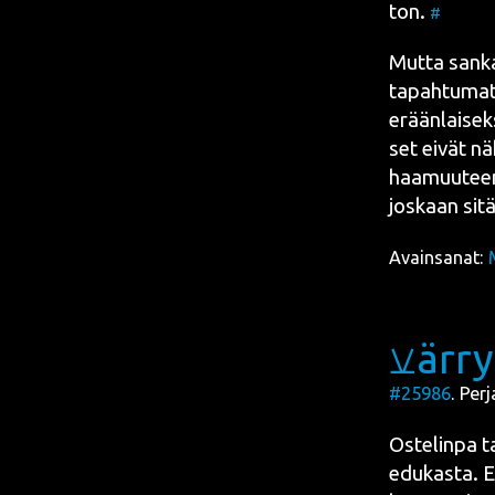
ton.
#
Mut­ta san­ka­
tapah­tu­mat 
erään­lai­sek
set eivät näh
haa­muu­teen 
jos­kaan sit
Avainsanat:
⚺ärr
#25986
. Per
Oste­lin­pa 
edu­kas­ta. E