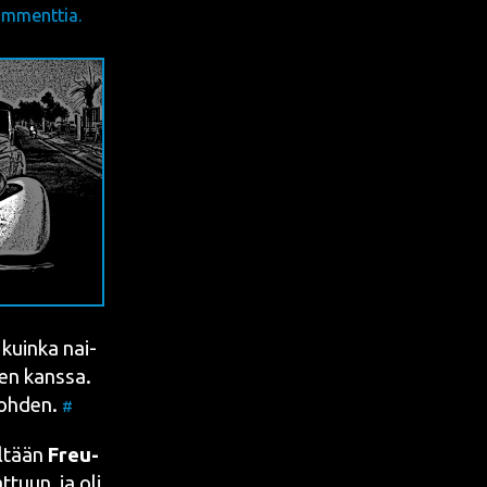
mmenttia.
 kuin­ka nai­
en kans­sa.
koh­den.
#
öl­tään
Freu­
t­tuun
, ja oli