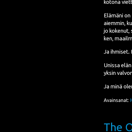
koto­na viet­
Elä­mä­ni on
aiem­min, kun
jo koke­nut, 
ken, maa­il­m
Ja ihmi­set. 
Unis­sa elän
yksin val­vo
Ja minä olen
Avainsanat:
The 