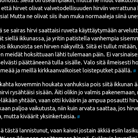
­nos­ti. Siel­lä oli useam­pia­kin, mut­ta ne muut vai­kut­ti­
si että hir­vet oli­vat val­ve­to­del­li­suu­den hir­viin ver­rat­tu­n
­sia! Mut­ta ne oli­vat siis ihan muka nor­maa­le­ja sii­nä une
 se sai­ras hir­vi saat­tai­si ruve­ta käyt­täy­ty­mään arve­lut­t
ät siel­lä ikku­nas­sa, ja yri­tin patis­tel­la van­hem­pia sisem
s ikku­nois­ta sen hir­ven näky­vil­tä. Sii­tä ei tul­lut mitään,
ten mei­dät hok­sit­tu­aan läh­ti tule­maan päin. Ei var­si­nai­se
l­väs­ti päät­tä­nee­nä tul­la sisäl­le. Valo sitä ilmei­ses­ti hou
me­ää ja meil­lä kirk­kaan­val­koi­set lois­te­put­ket pääl­lä.
#
o kah­ta kovem­min hou­ka­ta van­huk­sia pois sii­tä ikku­nan ä
r­vi rysäh­täi­si sisään. Äiti oli­kin jo val­mis pake­ne­maan,
­lä­kään yhtään, vaan otti kivää­rin ja ampua posaut­ti hir­ve
­kaan pal­joa vai­ku­tus­ta, niin kuin arva­ta saat­taa, jos hir­
a, mut­ta kivää­rit yksin­ker­tai­sia.
#
 täs­tä lan­nis­tu­nut, vaan kai­voi jos­tain äkkiä esiin lasi­ku