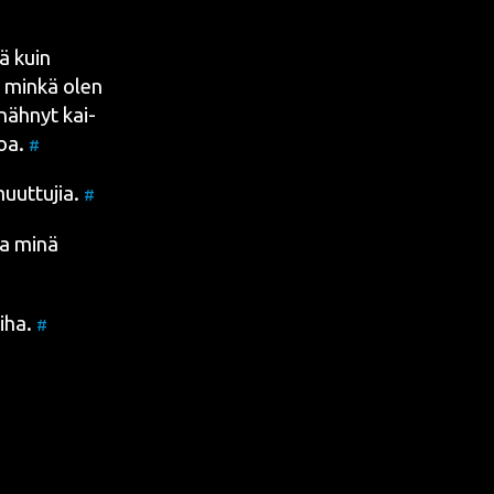
sä kuin
, min­kä olen
näh­nyt kai­
toa.
#
muut­tu­jia.
#
ja minä
liha.
#