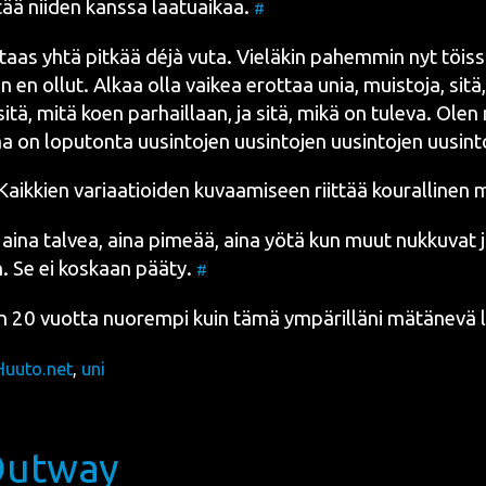
tää nii­den kans­sa laa­tuai­kaa.
#
 taas yhtä pit­kää déjà vuta. Vie­lä­kin pahem­min nyt töis­
 en ollut. Alkaa olla vai­kea erot­taa unia, muis­to­ja, sitä
sitä, mitä koen par­hail­laan, ja sitä, mikä on tule­va. Olen 
a on lopu­ton­ta uusin­to­jen uusin­to­jen uusin­to­jen uusin­
Kaik­kien vari­aa­tioi­den kuvaa­mi­seen riit­tää kou­ral­li­nen 
 aina tal­vea, aina pime­ää, aina yötä kun muut nuk­ku­vat 
n. Se ei kos­kaan pää­ty.
#
 20 vuot­ta nuo­rem­pi kuin tämä ympä­ril­lä­ni mätä­ne­vä 
Huuto.net
,
uni
Outway