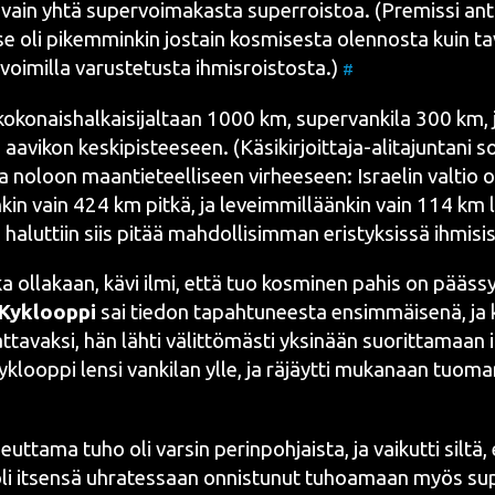
 vain yhtä super­voi­ma­kas­ta
super­rois­toa
. (Pre­mis­si an
e oli pikem­min­kin jos­tain kos­mi­ses­ta olen­nos­ta kuin 
voi­mil­la varus­te­tus­ta ihmis­rois­tos­ta.)
#
koko­nais­hal­kai­si­jal­taan 1000 km, super­van­ki­la 300 km, j
u aavi­kon kes­ki­pis­tee­seen. (Käsi­kir­joit­ta­ja-ali­ta­jun­ta­ni s
a noloon maan­tie­teel­li­seen vir­hee­seen: Israe­lin val­tio 
­kin vain 424 km pit­kä, ja leveim­mil­lään­kin vain 114 km 
halut­tiin siis pitää mah­dol­li­sim­man eris­tyk­sis­sä ihmi­sis
n­ka olla­kaan, kävi ilmi, että tuo kos­mi­nen pahis on pääs­
Kykloop­pi
sai tie­don tapah­tu­nees­ta ensim­mäi­se­nä, ja
t­ta­vak­si, hän läh­ti välit­tö­mäs­ti yksi­nään suo­rit­ta­maan
ykloop­pi len­si van­ki­lan ylle, ja räjäyt­ti muka­naan tuo­m
t­ta­ma tuho oli var­sin perin­poh­jais­ta, ja vai­kut­ti sil­tä,
li itsen­sä uhra­tes­saan onnis­tu­nut tuhoa­maan myös sup