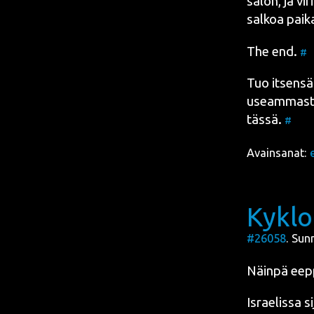
salon, ja vir
sal­koa pai­ka
The end.
#
Tuo itsen­sä 
useam­mas­ta­
täs­sä.
#
Avainsanat:
Kyklo
#26058
. Sun
Näin­pä eep­
Israe­lis­sa
si