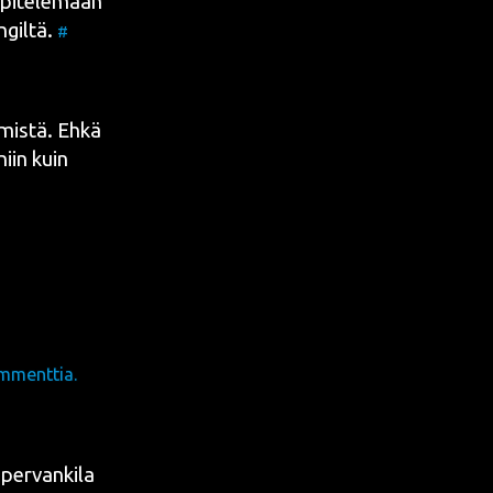
i pite­le­mään
­gil­tä.
#
 mis­tä. Ehkä
niin kuin
mmenttia.
per­van­ki­la