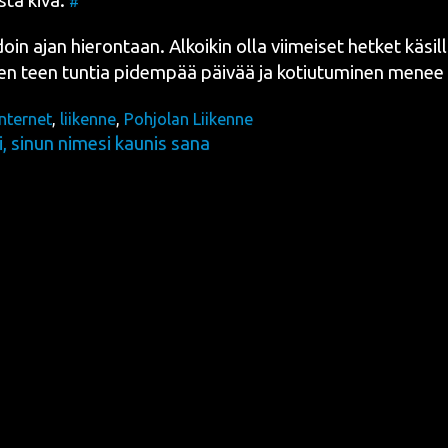
­ta kiva.
#
doin ajan hie­ron­taan. Alkoi­kin olla vii­mei­set het­ket käsil­
en teen tun­tia pidem­pää päi­vää ja kotiu­tu­mi­nen mene
Internet
,
liikenne
,
Pohjolan Liikenne
, sinun nimesi kaunis sana