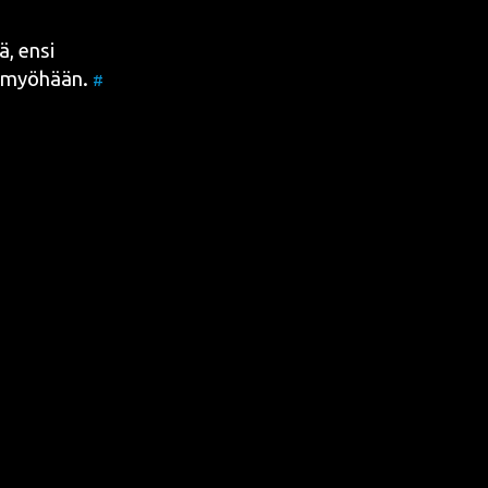
lä, ensi
e myö­hään.
#