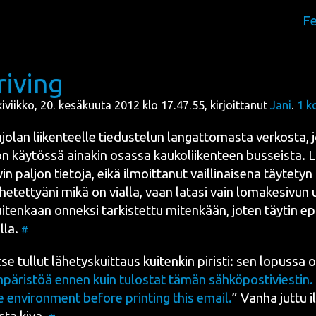
Fe
iving
kiviikko, 20. kesäkuuta 2012 klo 17.47.55, kirjoittanut
Jani
.
1
k
jo­lan lii­ken­teel­le tie­dus­te­lun lan­gat­to­mas­ta ver­kos­ta
, 
i on käy­tös­sä aina­kin osas­sa kau­ko­lii­ken­teen bus­seis­ta
in pal­jon tie­to­ja, eikä ilmoit­ta­nut vail­li­nai­se­na täy­te­tyn 
he­tet­tyä­ni mikä on vial­la, vaan lata­si vain loma­ke­si­vu
kui­ten­kaan onnek­si tar­kis­tet­tu miten­kään, joten täy­tin ep
l­la.
#
­se tul­lut lähe­tys­kuit­taus kui­ten­kin piris­ti: sen lopus­sa ol
mpä­ris­töä ennen kuin tulos­tat tämän säh­kö­pos­ti­vies­tin.
e envi­ron­ment befo­re prin­ting this email.
” Van­ha jut­tu il