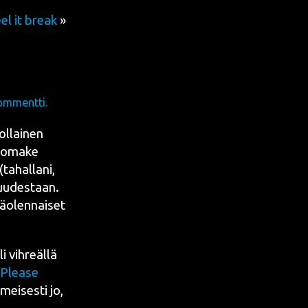
el it break
»
ommentti.
jol­lai­nen
. Loma­ke
(tahal­la­ni,
n uudes­taan.
ä­olen­nai­set
i vih­reäl­lä
 Plea­se
mei­ses­ti jo,