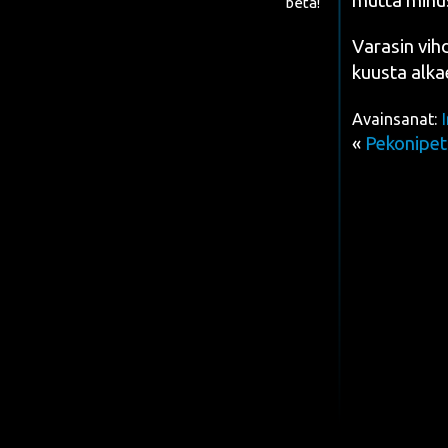
mut­ta minus
beta!
Vara­sin vih­
kuus­ta alka
Avainsanat:
«
Pekonipeti