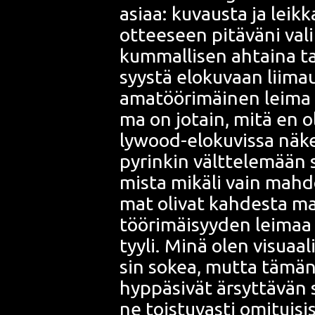
asi­aa: kuvaus­ta ja leik­
ottee­seen pitä­vä­ni vali
kum­mal­li­sen ahtai­na tai
syys­tä elo­ku­vaan lii­ma
ama­töö­ri­mäi­nen lei­ma 
ma on jotain, mitä en ol
lywood
-elo­ku­vis­sa nä
pyrin­kin vält­te­le­mään
mis­ta mikä­li vain mah­do
mat oli­vat kah­des­ta ma
töö­ri­mäi­syy­den lei­maa
tyy­li. Minä olen visu­aa­li­
sin sokea, mut­ta tämän 
hyp­pä­si­vät ärsyt­tä­vän s
ne tois­tu­vas­ti omi­tui­s