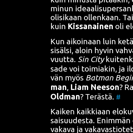
minun ide­aa­li­su­per­san­k
oli­si­kaan ollen­kaan. Tai 
kuin
Kis­sa­nai­nen
oli el
Kun aikoi­naan luin ketä
sisäl­si, aloin hyvin vah­v
vuut­ta.
Sin City
kui­ten­k
sa­de voi toi­mia­kin, ja 
vän myös
Bat­man Begin
man
,
Liam Nee­son
? Ra
Old­man
? Teräs­tä.
#
Kai­ken kaik­ki­aan elo­ku­v
sai­suu­des­ta. Enim­män
vaka­va ja vaka­vas­tio­tet