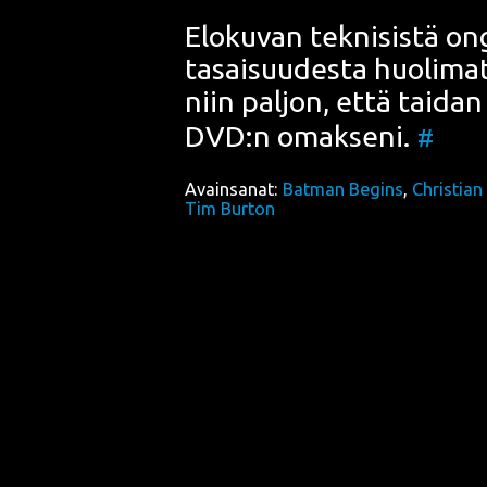
Elo­ku­van tek­ni­sis­tä ong
ta­sai­suu­des­ta huo­li­ma
niin pal­jon, että tai­da
DVD:n omak­se­ni.
#
Avainsanat:
Batman Begins
,
Christian
Tim Burton