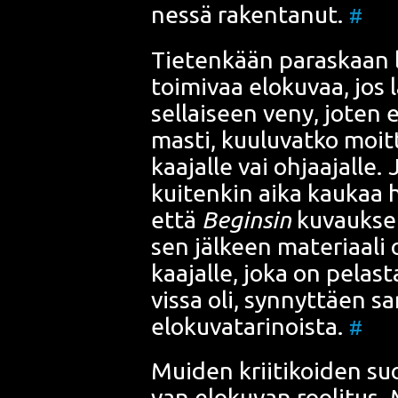
nes­sä raken­ta­nut.
#
Tie­ten­kään paras­kaan l
toi­mi­vaa elo­ku­vaa, jos l
sel­lai­seen veny, joten
mas­ti, kuu­lu­vat­ko moit
kaa­jal­le vai ohjaa­jal­le
kui­ten­kin aika kau­kaa hae
että
Begins
in
kuvauk­set 
sen jäl­keen mate­ri­aa­l
kaa­jal­le, joka on pelas­t
vis­sa oli, syn­nyt­täen 
elo­ku­va­ta­ri­nois­ta.
#
Mui­den krii­ti­koi­den suo­
van elo­ku­van roo­li­tus.