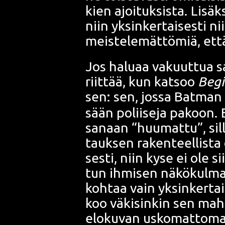
kien ajoi­tuk­sis­ta. Lisäk­s
niin yksin­ker­tai­ses­ti nii
meis­te­le­mät­tö­miä, että
Jos halu­aa vakuut­tua sa
riit­tää, kun kat­soo
Begi
sen: sen, jos­sa
Bat­man
sään polii­se­ja pakoon. E
sanaan “huu­mat­tu”, sil­lä
tauk­sen raken­teel­lis­ta
ses­ti, niin kyse ei ole si
tun ihmi­sen näkö­kul­mas­
koh­taa vain yksin­ker­tai
koo väki­sin­kin sen mah
elo­ku­van usko­mat­to­m