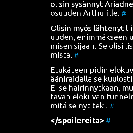
oli­sin sysän­nyt Ariad­n
osuu­den Art­hu­ril­le.
#
Oli­sin myös läh­te­nyt liik­
uuden, enim­mäk­seen uus
mi­sen sijaan. Se oli­si l
mis­ta.
#
Etu­kä­teen pidin elo­ku­v
ääni­rai­dal­la se kuu­los­
Ei se häi­rin­nyt­kään, mut
ta­van elo­ku­van tun­ne
mitä se nyt teki.
#
</spoilereita>
#