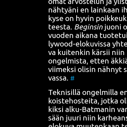
omat arvos­te­lun ja ylis
näh­tyä­ni en lain­kaan ih
kyse on hyvin poik­keuk­se
tees­ta.
Begins
in
juo­ni 
vuo­den aika­na tuo­te­tui
lywood
-elo­ku­vis­sa yht
va kui­ten­kin kär­sii niin 
ongel­mis­ta, etten äkki
vii­mek­si oli­sin näh­nyt
vas­sa.
#
Tek­ni­sil­lä ongel­mil­la e
kois­te­hos­tei­ta, jot­ka 
kik­si alku-
Bat­man
in var
sään juu­ri niin kar­hean­s
elo­ku­va muu­ten­kaan te