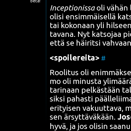
beta!
Incep­tio­nis­sa
oli vähän li
oli­si ensim­mäi­sel­lä kat­
tai koko­naan yli hil­seen, 
ta­va­na. Nyt kat­so­jaa pi
että se häi­rit­si vah­vaa
<spoi­le­rei­ta>
#
Roo­li­tus oli enim­mäk­
mo oli minus­ta yli­mää­rä
tari­naan pel­käs­tään talu
sik­si pahas­ti pääl­le­lii­m
eri­tyi­sen vakuut­ta­va, mu
sen ärsyt­tä­vä­kään.
Jos
hyvä, ja jos oli­sin saa­nut