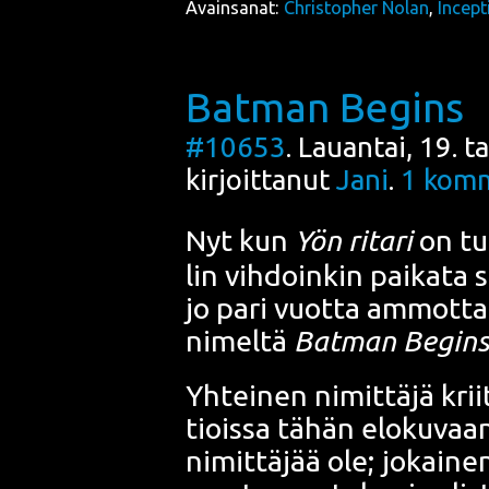
Avainsanat:
Christopher Nolan
,
Incept
Batman Begins
#10653
. Lauantai, 19. 
kirjoittanut
Jani
.
1
komm
Nyt kun
Yön rita­ri
on tul
lin vih­doin­kin pai­ka­ta s
jo pari vuot­ta ammot­t
nimel­tä
Bat­man Begins
Yhtei­nen nimit­tä­jä
krii
tiois­sa
tähän elo­ku­vaan
nimit­tä­jää ole; jokai­ne