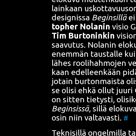
lain­kaan uskot­ta­vuuso
design
issa
Begins
illä
ei
top­her Nolan
in
visio
G
Tim Bur­ton
inkin
visio
saa­vu­tus.
Nolan
in elo­k
enem­män taus­tal­le ku
lähes roo­li­hah­mo­jen ver
kaan edel­leen­kään pidä 
jotain
bur­ton
mais­ta oli
se oli­si ehkä ollut juu­ri
on sit­ten tie­tys­ti, oli­si
Begins
issä
, sil­lä elo­ku­
osin niin val­ta­vas­ti.
#
Tek­ni­sil­lä ongel­mil­la t