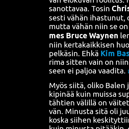
sanot­ta­vaa. Tosin
Chri
ses­ti vähän ihas­tu­nut, 
mut­ta vähän niin se on
mes
Bruce Way­ne
n
lem
niin ker­ta­kaik­ki­sen hu
pel­kä­sin. Ehkä
Kim Bas
rima sit­ten vain on niin 
seen ei pal­joa vaa­di­ta.
Myös sii­tä, oli­ko Balen ja
kipi­nää kuin muis­sa super
täh­tien välil­lä on väi­te­
vän. Minus­ta sitä oli juu
kos­ka sii­hen kes­ki­tyt­ti
kuin minus­ta pitää­kin, e