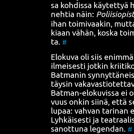
sa koh­dis­sa käy­tet­tyä h
neh­tia näin:
Polii­sio­pis­
ihan toi­mi­vaa­kin, mut­t
ki­aan vähän, kos­ka toi­m
ta.
#
Elo­ku­va oli siis enim­mä
ilmei­ses­ti jot­kin krii­ti
Bat­man
in syn­nyt­tä­neis­
täy­sin vaka­vas­tio­tet­ta­
Bat­man
-elo­ku­vis­sa ei
vuus onkin sii­nä, että se
lupaa: vah­van tari­nan e
Lyh­käi­ses­ti ja teat­raa­li­
sanot­tu­na legen­dan.
#