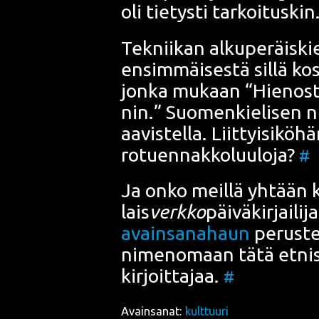
oli tie­tys­ti tar­koi­tus­kin
Tek­nii­kan alku­pe­räis­kie
ensim­mäi­ses­tä sil­lä ko
jon­ka mukaan “Hie­nos­t
nin.” Suo­men­kie­li­sen 
aavis­tel­la. Liit­tyi­si­kö­
rotuen­nak­ko­luu­lo­ja?
#
Ja onko meil­lä yhtään ka
lais
verk­ko
päi­vä­kir­jai­l
avain­sa­na­haun
perus­tee
nime­no­maan tätä etnis­
kir­joit­ta­jaa.
#
Avainsanat:
kulttuuri