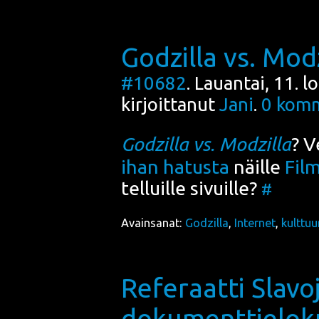
Godzilla vs. Modz
#10682
. Lauantai, 11. 
kirjoittanut
Jani
.
0
komm
Godzil­la vs. Modzil­la
? V
ihan hatus­ta
näil­le
Film
tel­luil­le sivuil­le?
#
Avainsanat:
Godzilla
,
Internet
,
kulttuu
Referaatti Slavo
dokumenttielok