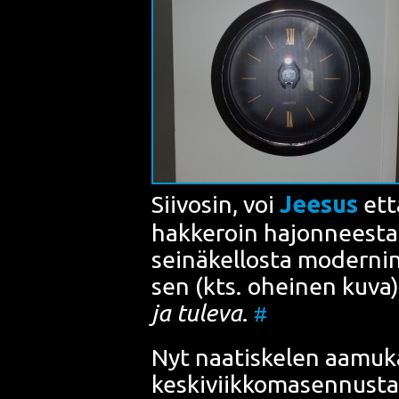
Sii­vo­sin, voi
Jee­sus
että
hak­ke­roin
hajon­nees­ta 
sei­nä­kel­los­ta moder­nin
sen (kts. ohei­nen kuva)
ja tule­va
.
#
Nyt naa­tis­ke­len aamu­ka
kes­ki­viik­ko­ma­sen­nus­t