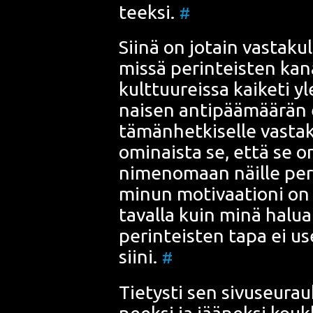
teek­si.
#
Sii­nä on jotain
vas­ta­kul
mis­sä perin­teis­ten kan
kult­tuu­reis­sa kai­ke­ti y
nai­sen anti­pää­mää­rän e
tämän­het­ki­sel­le vas­ta­k
omi­nais­ta se, että se on
nime­no­maan näil­le perin­
minun moti­vaa­tio­ni on pi
taval­la kuin minä haluai­
perin­teis­ten tapa ei u
sii­ni.
#
Tie­tys­ti sen sivuseu­rau
neek­si ja jää­nek­si kouk