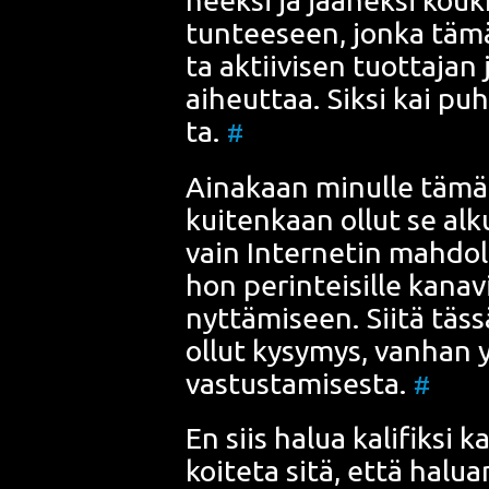
tun­tee­seen, jon­ka tämä p
ta aktii­vi­sen tuot­ta­jan j
aiheut­taa. Sik­si kai pu
ta
.
#
Aina­kaan minul­le tämä r
kui­ten­kaan ollut se alk
vain Inter­ne­tin mah­dol­l
hon perin­tei­sil­le kana­v
nyt­tä­mi­seen. Sii­tä täs
ollut kysy­mys, van­han y
vas­tus­ta­mi­ses­ta.
#
En siis halua kali­fik­si kal
koi­te­ta sitä, että haluan