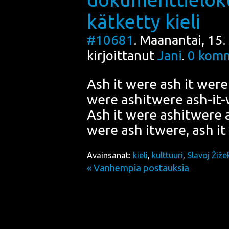
kätketty kieli
#10681
. Maanantai, 15.
kirjoittanut
Jani
.
0
komm
Ash it were ash it were
were ashitwe­re ash-it-
Ash it were ashitwe­re 
were ash itwe­re, ash i
Avainsanat:
kieli
,
kulttuuri
,
Slavoj Žiže
« Vanhempia postauksia