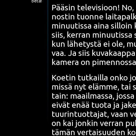
beta!
Pää­sin tele­vi­sioon! No,
nos­tin tuon­ne lai­ta­palk
minuu­tis­sa aina sil­loi
siis, ker­ran minuu­tis­sa se
kun lähe­tys­tä ei ole, mu
vaa. Ja siis
kuva­kaap­pau
kame­ra on pimen­nos­s
Koe­tin tut­kail­la onko jo
mis­sä nyt eläm­me, tai s
tain: maa­il­mas­sa, jos­s
eivät enää tuo­ta ja jake­
tuu­rin­tuot­ta­jat, vaan ve
on kai jon­kin ver­ran puh
tämän ver­tai­suu­den kok