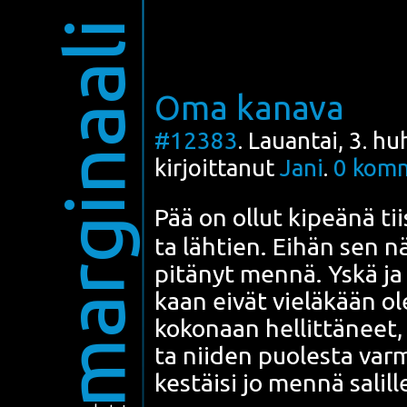
marginaali
Oma kanava
#12383
. Lauantai, 3. h
kirjoittanut
Jani
.
0
komm
Pää on ollut kipeä­nä tiis
ta läh­tien.
Eihän sen n
pitä­nyt men­nä
. Yskä j
kaan eivät vie­lä­kään ol
koko­naan hel­lit­tä­neet
ta nii­den puo­les­ta var
kes­täi­si jo men­nä salil­l