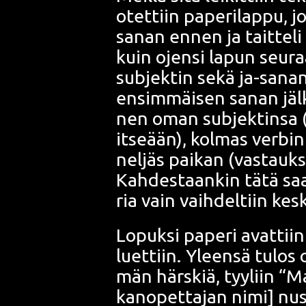
otet­tiin pape­ri­lap­pu, jo
sanan ennen ja tait­te­li 
kuin ojen­si lapun seu­raa
sub­jek­tin sekä ja-sanan
ensim­mäi­sen sanan jäl­k
nen oman sub­jek­tin­sa (
itse­ään), kol­mas ver­bi
nel­jäs pai­kan (vas­tauk
Kah­des­taan­kin tätä saat­
ria vain vaih­del­tiin kes
Lopuk­si pape­ri avat­tii
luet­tiin. Yleen­sä tulo
män härs­kiä, tyy­liin “M
kan­opet­ta­jan nimi] nus­