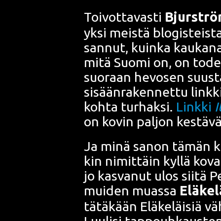
Toi­vot­ta­vas­ti
Bjur­strö
yksi meis­tä
blo­gis­teis­t
san­nut, kuin­ka kau­ka­na
mitä Suo­mi on, on todel­l
suo­raan hevo­sen suus­
sisään­ra­ken­net­tu link­k
koh­ta tur­hak­si.
Link­ki
I
on kovin pal­jon kes­tä­v
Ja minä sanon tämän kai­ke
kin nimit­täin kyl­lä kovas­
jo kas­va­nut ulos sii­tä
Pe
mui­den muas­sa
Elä­ke­l
tätä­kään Elä­ke­läi­siä vä