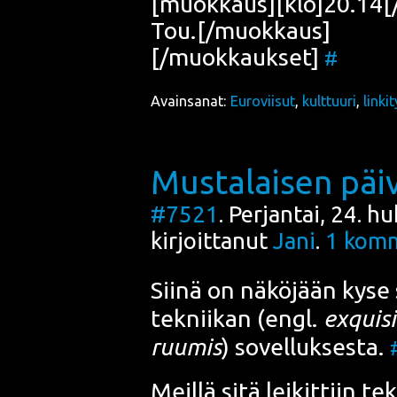
[muokkaus][klo]20.14[
Tou.[/muokkaus]
[/muokkaukset]
#
Avainsanat:
Euroviisut
,
kulttuuri
,
linki
Mustalaisen päiv
#7521
. Perjantai, 24. 
kirjoittanut
Jani
.
1
komm
Sii­nä on näkö­jään kyse
tek­nii­kan (engl.
exqui­si
ruu­mis
) sovel­luk­ses­ta.
Meil­lä sitä lei­kit­tiin te