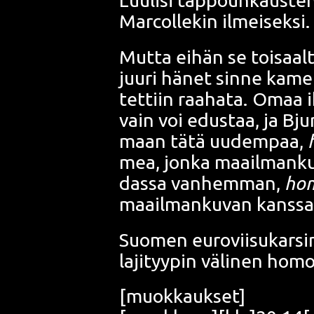
Luu­li­si tap­pouh­kaus­t
Marcol­le­kin ilmei­sek­si
Mut­ta eihän se toi­saal
juu­ri hänet sin­ne kame­r
tet­tiin raa­ha­ta. Omaa 
vain voi edus­taa, ja Bju
maan tätä uudem­paa,
mea, jon­ka maa­il­man­ku­va
das­sa van­hem­man,
hom
maa­il­man­ku­van kans­s
Suo­men euro­vii­su­kar­s
laji­tyy­pin väli­nen homo
[muok­kauk­set]