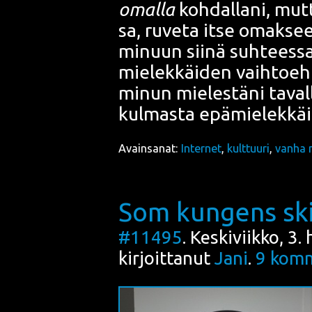
omal­la
koh­dal­la­ni, mu
sa, ruve­ta itse omak­seen
minuun sii­nä suh­tees­s
mie­lek­käi­den vaih­toeh­
minun mie­les­tä­ni taval­
kul­mas­ta epä­mie­lek­käi
Avainsanat:
Internet
,
kulttuuri
,
vanha 
Som kungens sk
#11495
. Keskiviikko, 3
kirjoittanut
Jani
.
9
komm