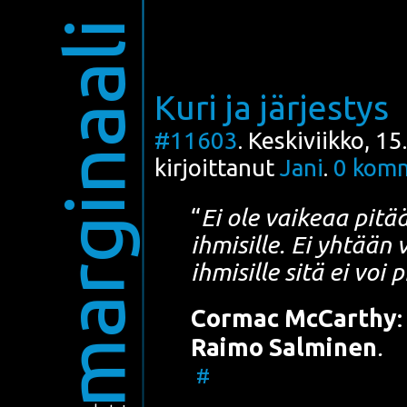
marginaali
Kuri ja järjestys
#11603
. Keskiviikko, 1
kirjoittanut
Jani
.
0
komm
“
Ei ole vai­ke­aa pitää 
ihmi­sil­le. Ei yhtään 
ihmi­sil­le sitä ei voi
Cor­mac McCart­hy
Rai­mo Sal­mi­nen
.
#