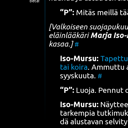
beta!
“P”:
Mitäs meil­lä tä
[Val­koi­seen suo­ja­pu­k
eläin­lää­kä­ri
Mar­ja Iso
ka­saa.]
#
Iso-Mur­su:
Tapet­tu
tai koi­ra
. Ammut­tu a
syys­kuu­ta.
#
“P”:
Luo­ja. Pen­nut 
Iso-Mur­su:
Näyt­tee
tar­kem­pia tut­ki­muk
dä alus­ta­van sel­vi­ty