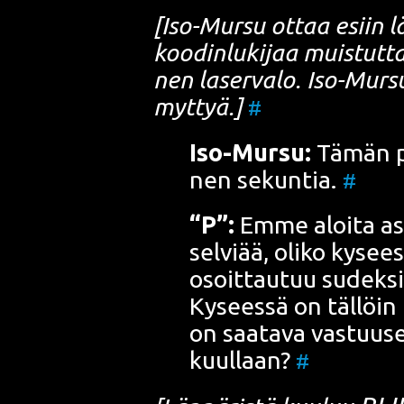
[Iso-Mur­su ottaa esiin läp
koo­din­lu­ki­jaa muis­tut­
nen laser­va­lo. Iso-Mur­su
myt­tyä.]
#
Iso-Mur­su:
Tämän pi
nen sekun­tia.
#
“P”:
Emme aloi­ta asi
sel­vi­ää, oli­ko kysee
osoit­tau­tuu sudek­si,
Kysees­sä on täl­löin m
on saa­ta­va vas­tuuse
kuul­laan?
#