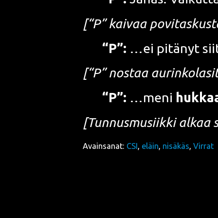
[“P” kai­vaa povi­tas­kus­t
“P”:
…ei pitä­nyt sii
[“P” nos­taa aurin­ko­la­sit
“P”:
…meni
huk­ka
[Tun­nus­musiik­ki alkaa so
Avainsanat:
CSI
,
eläin
,
nisäkäs
,
Virrat