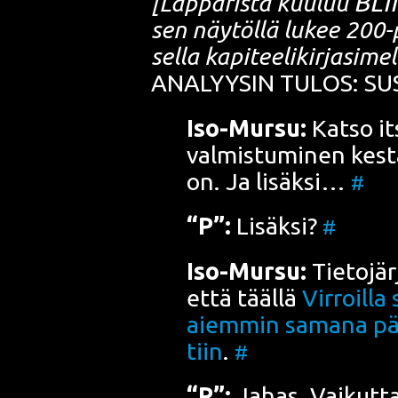
BLII
[Läp­pä­ris­tä kuu­luu
sen näy­töl­lä lukee 200-pis
sel­la kapi­tee­li­kir­ja­si­mel
ANALYYSIN TULOS: SUS
Iso-Mur­su:
Kat­so it
val­mis­tu­mi­nen kes­t
on. Ja lisäk­si…
#
“P”:
Lisäk­si?
#
Iso-Mur­su:
Tie­to­jär
että tääl­lä
Vir­roil­l
aiem­min sama­na päi
tiin
.
#
“P”:
Jahas. Vai­kut­t