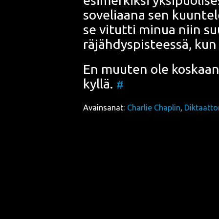
sove­li­aa­na sen kuun­te­le
se vitut­ti minua niin su
räjäh­dys­pis­tees­sä, kun
En muu­ten ole kos­kaa
kyl­lä.
#
Avainsanat:
Charlie Chaplin
,
Diktaatto