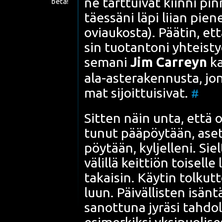
ne tart­tui­vat kiin­ni pin­
beta!
täes­sä­ni läpi lii­an pie­n
ovi­au­kos­ta). Pää­tin, ett
sin tuo­tan­to­ni yhteis­työ
se­ma­ni
Jim Car­reyn
ka
ala-aste­ra­ken­nus­ta, jon
mat sijoit­tui­si­vat.
#
Sit­ten näin unta, että oli
tu­nut pää­pöy­tään, ase­
pöy­tään, kyl­jel­le­ni. Sie
välil­lä keit­tiön toi­sel­
takai­sin. Käy­tin tol­kut­t
luun. Päi­väl­lis­ten isän­
sanot­tu­na jyrä­si tah­do
esi­mer­kik­si yksi­puo­li­s