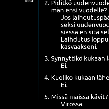
beta!
Pidit­kö uuden­vuo­de
män ensi vuodelle?
Jos laih­du­tus­pää
sek­si uuden­vuo­d
sias­sa en sitä sel
Laih­du­tus lop­p
kasvaakseni.
Syn­nyt­ti­kö kukaan 
Ei.
Kuo­li­ko kukaan lähe
Ei.
Mis­sä mais­sa kävit?
Virossa.