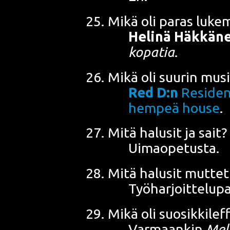
Mikä oli paras luke­ma
Heli­nä Häk­kä­
ko­pa­tia
.
Mikä oli suu­rin musii­
Red D:n
Resi­dent
hem­peä house
.
Mitä halusit ja sait?
Uimaopetusta.
Mitä halusit mut­te
Työharjoittelup
Mikä oli suo­sik­ki­lef
Var­maan­kin
Mela