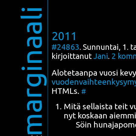
marginaali
2011
#24863
. Sunnuntai, 1.
kirjoittanut
Jani
.
2
komm
Alo­te­taan­pa vuo­si kevy
vuo­den­vaih­teen­ky­sy­m
HTMLs
.
#
Mitä sel­lais­ta teit
nyt kos­kaan aiemm
Söin huna­ja­po­m