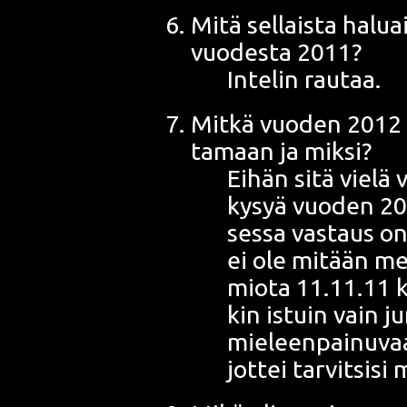
Mitä sel­lais­ta halua
vuo­des­ta 2011?
Inte­lin rau­taa
.
Mit­kä vuo­den 2012 
ta­maan ja miksi?
Eihän sitä vie­lä v
kysyä vuo­den 201
ses­sa vas­taus on
ei ole mitään mer­
mio­ta 11.11.11 k
kin istuin vain j
mie­leen­pai­nu­va
jot­tei tar­vit­si­