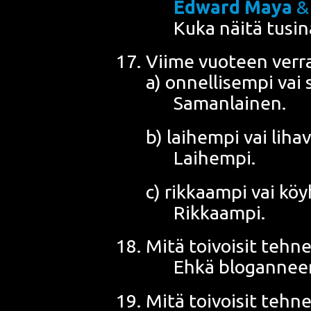
Edward Maya
Kuka näi­tä tusi­na
Vii­me vuo­teen ver­ra
a) onnel­li­sem­pi vai
Samanlainen.
b) lai­hem­pi vai lih
Laihempi.
c) rik­kaam­pi vai k
Rikkaampi.
Mitä toi­voi­sit teh
Ehkä blogannee
Mitä toi­voi­sit teh