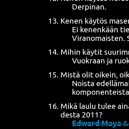
Derpinan.
Kenen käy­tös mase
Ei kenen­kään tie­ty
Viran­omais­ten.
Mihin käy­tit suu­ri
Vuo­kraan ja ruo
Mis­tä olit oikein, o
Nois­ta edel­lä­mai
komponenteista
Mikä lau­lu tulee ai
des­ta 2011?
Edward Maya