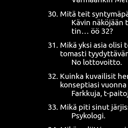
Mitä teit syn­ty­mä­päi
Kävin näkö­jään ta
tin… öö 32?
Mikä yksi asia oli­si 
to­mas­ti tyydyttä
No lottovoitto.
Kuin­ka kuvai­li­sit he
kon­sep­tia­si vuon­n
Fark­ku­ja, t-pai­t
Mikä piti sinut järjis
Psykologi.