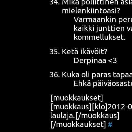
Mikä poliit­ti­nen asi
mielenkiintoasi?
Var­maan­kin
peru
kaik­ki junt­tien 
kommellukset.
Ketä ikä­vöit?
Der­pi­naa <3
Kuka oli paras tapaa
Ehkä päi­vä­osas­
[muok­kauk­set]
[muokkaus][klo]2012-01
laulaja.[/muokkaus]
[/muokkaukset]
#