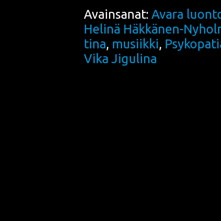
Avainsanat:
Avara luont
Helinä Häkkänen-Nyho
tina
,
musiikki
,
Psy­ko­pa­t
Vika Jigulina