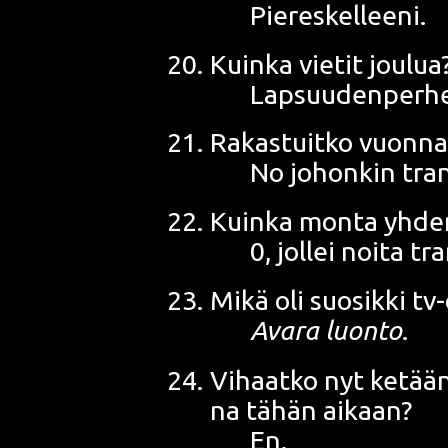
Piereskelleeni.
Kuin­ka vie­tit joulua
Lap­suu­den­per­h
Rakas­tuit­ko vuon­n
No
johon­kin tra
Kuin­ka mon­ta yhde
0, jol­lei noi­ta
tran
Mikä oli suo­sik­ki t
Ava­ra luon­to
.
Vihaat­ko nyt ketään
na tähän aikaan?
En.