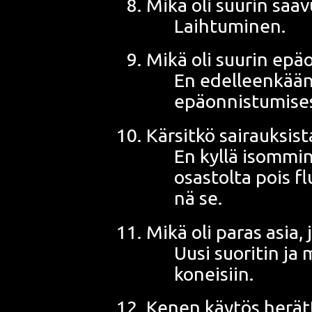
Mikä oli suu­rin saa­
Laihtuminen.
Mikä oli suu­rin ep
En edel­leen­kään
epäonnistumise
Kär­sit­kö sai­rauk­si
En kyl­lä isom­mi
osas­tol­ta pois f
nä se.
Mikä oli paras asia, 
Uusi suo­ri­tin ja 
ko­nei­siin
.
Kenen käy­tös herät­