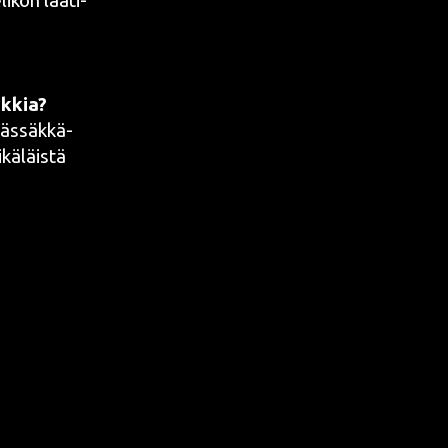
i­kön laa­ti­
ukkia?
häs­säk­kä­
kä­läis­tä