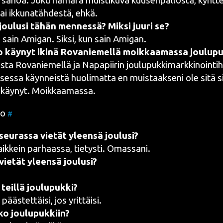
 sanoa. Joku hämä­rä muis­ti­ku­va kuusen­pal­los­ta, kynt­te­l
tai ikku­na­täh­des­tä, ehkä.
ou­lusi tähän men­nes­sä? Mik­si juu­ri se?
n sain
Ami­gan
. Sik­si, kun sain Amigan.
o käy­nyt iki­nä Rova­nie­mel­lä moik­kaa­mas­sa joulup
s­ta Rova­nie­mel­lä ja Napa­pii­rin jou­lu­puk­ki­mark­ki­noin­ti­
ses­sa käyn­neis­tä huo­li­mat­ta en muis­taak­se­ni ole sitä si
a käy­nyt. Moikkaamassa.
­to
#
seu­ras­sa vie­tät yleen­sä joulusi?
kaik­kein par­haas­sa, tie­tys­ti. Omassani.
vie­tät yleen­sä joulusi?
.
 teil­lä joulupukki?
 pääs­tet­täi­si, jos yrittäisi.
ko joulupukkiin?