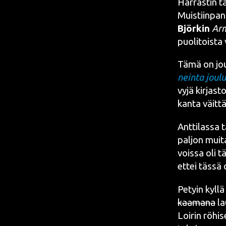
Har­ras­tin 
Muis­tiin­pa­
Björk
in
Arm
puo­li­tois­ta
Tämä on jou­l
nein­ta jou­lu
vy­jä kir­jas­
kan­ta väit­tä
Ant­ti­las­sa
pal­jon mui­t
vois­sa oli t
ettei täs­sä
Petyin kyl­lä
kaa­ma­na
la
Loi­rin röhi­