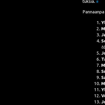
tuk­sia.
#
Pan­naan­pa t
Yl
Ma
J
So
t
J
T
M
Su
Sa
Ma
Yl
Ve
J