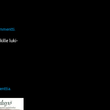
mmentti.
kil­le luki­
nttia.