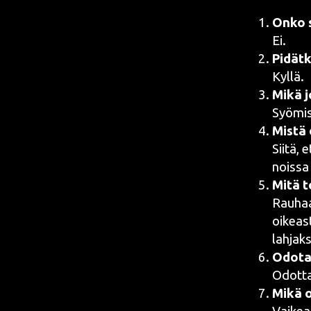
Onko si
Ei.
Pidät­
Kyllä.
Mikä j
Syö­mi­
Mis­tä
Sii­tä, 
nois­sa 
Mitä t
Rau­ha
oikeas­
lah­jak
Odo­ta
Odot­ta
Mikä o