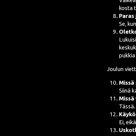
Vai­kea
kos­ta 
Paras j
Se, ku
Olet­k
Lukui­si
kes­kuk­
puk­ki
Jou­lun viet
Mis­sä 
Sii­nä 
Mis­sä 
Tässä
Käy­kö
Ei, eikä
Uskot­