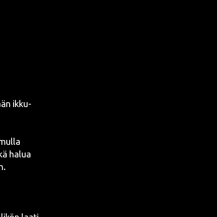
­kään ikku­
 mul­la
nkä halua
in.