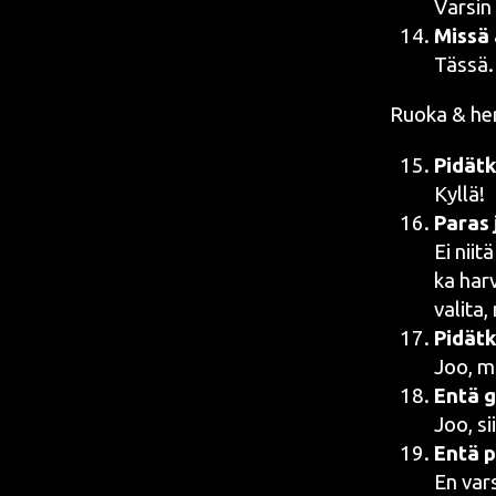
Var­sin
Mis­sä 
Tässä
Ruo­ka & he
Pidät­k
Kyllä!
Paras j
Ei nii­
ka har­v
vali­ta
Pidät­
Joo, m
Entä gl
Joo, sii
Entä pi
En vars