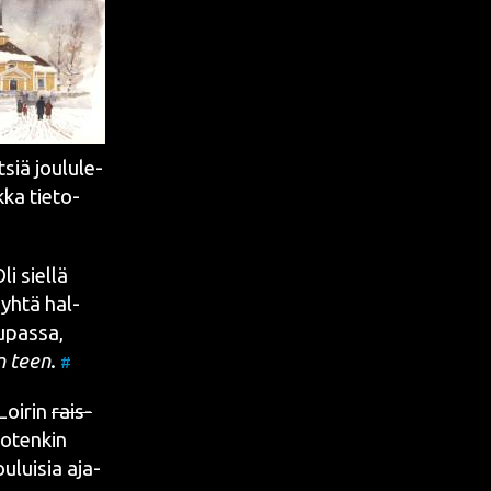
siä jou­lu­le­
k­ka tie­to­
i siel­lä
a yhtä hal­
u­pas­sa,
n teen
.
#
Loi­rin
rais­
Joten­kin
­lui­sia aja­