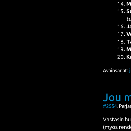
M
Su
t
J
Ve
T
M
K
Avainsanat:
Jou m
#2554
. Perja
Vas­ta­sin hul
(myös
ren­d