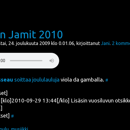
n Jamit 2010
stai, 24. joulukuuta 2009 klo 0.01.06, kirjoittanut
Jani
.
2
komme
­seau
soit­taa jou­lu­lau­lu­ja
vio­la da gam­bal­la
.
#
set]
klo]2010-09-29 13:44[/klo] Lisä­sin vuo­si­lu­vun otsik
]
set]
#
joulu
,
musiikki