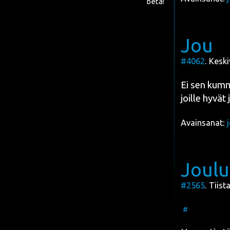
beta!
Jou
#4062
. Keski
Ei sen kum­mem
joil­le hyvät
Avainsanat:
Joulu
#2565
. Tiist
#