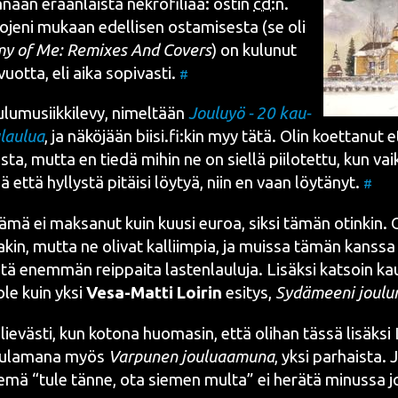
tänään erään­lais­ta
nek­ro­fi­li­aa
: ostin
cd
:n.
no­je­ni mukaan edel­li­sen osta­mi­ses­ta (se oli
y of Me: Remixes And Covers
) on kulu­nut
 vuot­ta, eli aika sopi­vas­ti.
#
u­musiik­ki­le­vy, nimel­tään
Jou­lu­yö - 20 kau­
­lau­lua
, ja näkö­jään biisi.fi:kin myy tätä. Olin koet­ta­nut et
tos­ta, mut­ta en tie­dä mihin ne on siel­lä pii­lo­tet­tu, kun vai
ä että hyl­lys­tä pitäi­si löy­tyä, niin en vaan löy­tä­nyt.
#
 tämä ei mak­sa­nut kuin kuusi euroa, sik­si tämän otin­kin. Ol
a­kin, mut­ta ne oli­vat kal­liim­pia, ja muis­sa tämän kans­s
ätä enem­män reip­pai­ta las­ten­lau­lu­ja. Lisäk­si kat­soin ka
 ole kuin yksi
Vesa-Mat­ti Loi­rin
esi­tys,
Sydä­mee­ni jou­lu
 lie­väs­ti, kun koto­na huo­ma­sin, että oli­han täs­sä lisäk­si 
u­la­ma­na myös
Var­pu­nen jou­lu­aa­mu­na
, yksi par­hais­ta. 
se­mä “tule tän­ne, ota sie­men mul­ta” ei herä­tä minus­sa jou