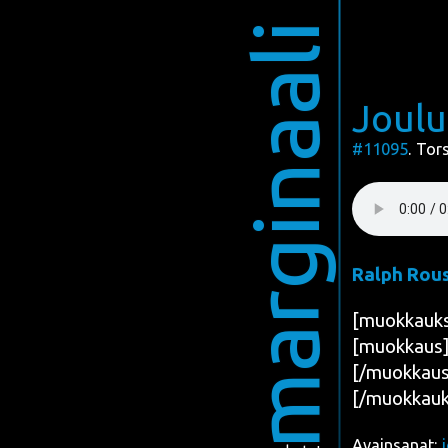
marginaali
Joulu
#11095
. Tor
Ralph Rous
[muok­kauk­
[muokkaus][
[/muokkaus
[/muokkauk
Avainsanat: