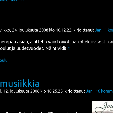
viikko, 24. joulukuuta 2008 klo 10.12.22, kirjoittanut
Jani
.
1
ko
­paa asi­aa, ajat­te­lin vain toi­vot­taa kol­lek­tii­vi­ses­ti kai­
 jou­lut ja uudet­vuo­det. Näin! Vidi!
#
joulu
musiikkia
ai, 12. joulukuuta 2006 klo 18.25.25, kirjoittanut
Jani
.
16
komme