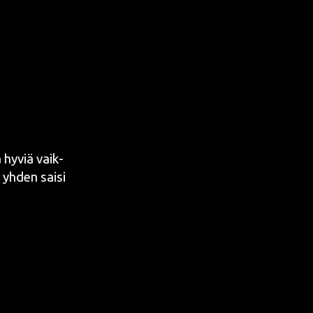
ä hyviä vaik­
 yhden sai­si