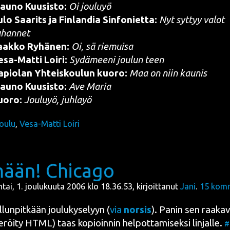
au­no Kuusis­to:
Oi jou­lu­yö
lo Saa­rits ja Fin­lan­dia Sin­fo­niet­ta:
Nyt syt­tyy valot
uhannet
aak­ko Ryhä­nen:
Oi, sä riemuisa
sa-Mat­ti Loi­ri:
Sydä­mee­ni jou­lun teen
apio­lan Yhteis­kou­lun kuo­ro:
Maa on niin kaunis
au­no Kuusis­to:
Ave Maria
uo­ro:
Jou­lu­yö, juhlayö
joulu
,
Vesa-Matti Loiri
ään! Chicago
ntai, 1. joulukuuta 2006 klo 18.36.53, kirjoittanut
Jani
.
15
komm
­lun­pit­kään jou­lu­ky­se­lyyn (
via
nor­sis
). Panin sen
raa­ka­
e­röi­ty HTML
) taas kopioin­nin hel­pot­ta­mi­sek­si lin­jal­le.
#