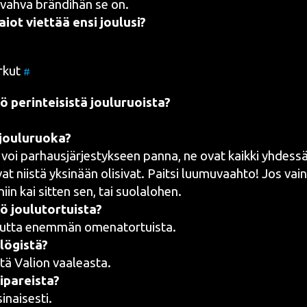
 vah­va brän­di­hän se on.
aiot viet­tää ensi joulusi?
.
r­kut
#
ö perin­tei­sis­tä jouluruoista?
ou­lu­ruo­ka?
tä voi par­haus­jär­jes­tyk­seen pan­na, ne ovat kaik­ki yhdes­s
at niis­tä yksi­nään oli­si­vat. Pait­si
luu­mu­vaah­to
! Jos vain
, niin kai sit­ten sen, tai suolalohen.
kö joulutortuista?
ut­ta enem­män
ome­na­tor­tuis­ta
.
ö­gis­tä?
­tä
Valion vaa­leas­ta
.
pa­reis­ta?
inaisesti.