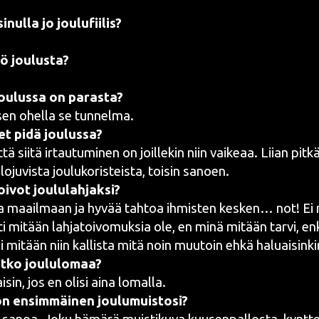
nul­la jo joulufiilis?
kö joulusta?
ou­lus­sa on parasta?
sen ohel­la se tunnelma.
 et pidä joulussa?
että sii­tä irtau­tu­mi­nen on joil­le­kin niin vai­ke­aa. Lii­an pit
loju­vis­ta jou­lu­ko­ris­teis­ta, toi­sin sanoen.
oi­vot joululahjaksi?
a maa­il­maan ja hyvää tah­toa ihmis­ten kes­ken…
not
! Ei
ti mitään lah­ja­toi­vo­muk­sia ole, en minä mitään tar­vi, e
­si mitään niin kal­lis­ta mitä noin muu­toin ehkä haluaisink
t­ko joululomaa?
i­sin, jos en oli­si aina lomalla.
n ensim­mäi­nen joulumuistosi?