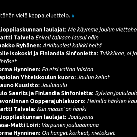
ähän vie­lä kap­pa­le­luet­te­lo.
#
i­op­pi­las­kun­nan lau­la­jat:
Me käym­me jou­lun viettoho
rt­ti Tal­ve­la
Enke­li tai­vaan lausui näin
aak­ko Ryhä­nen:
Arki­huo­le­si kaik­ki heitä
i­le Iso­kos­ki ja Fin­lan­dia Sin­fo­niet­ta:
Tuik­ki­kaa, oi jo
ähtöset
or­ma Hyn­ni­nen:
En etsi val­taa loistoa
apio­lan Yhteis­kou­lun kuo­ro:
Jou­lun kellot
au­no Kuusis­to:
Jou­lu­lau­lu
lo Saa­rits ja Fin­lan­dia Sin­fo­niet­ta:
Syl­vian joululaul
von­lin­nan Oop­pe­ra­juh­la­kuo­ro:
Hei­nil­lä här­kien ka
rt­ti Tal­ve­la:
Kun maass’ on hanki
i­op­pi­las­kun­nan lau­la­jat:
Jou­lu­yö­nä
sa-Mat­ti Loi­ri:
Var­pu­nen jouluaamuna
or­ma Hyn­ni­nen:
On han­get kor­keat, nietokset