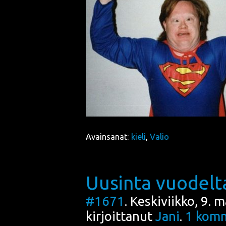
Avainsanat:
kieli
,
Valio
Uusinta vuodelt
#1671
. Keskiviikko, 9.
kirjoittanut
Jani
.
1
komm