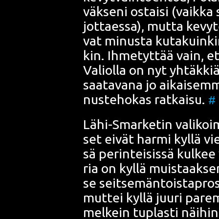
väk­se­ni ostai­si (vaik­ka 
jot­taes­sa), mut­ta kevy
vat minus­ta kuta­kuin­ki
kin. Ihme­tyt­tää vain, et
Valiol­la on nyt yhtäk­kiä
saa­ta­va­na jo aikai­sem­
nus­te­ho­kas rat­kai­su.
#
Lähi-Smar­ke­tin vali­koi
set eivät har­mi kyl­lä vie­
sä perin­tei­sis­sä kul­kee 
ria on kyl­lä muis­taak­se­
se seit­se­män­tois­ta­pro
mut­tei kyl­lä juu­ri pare
mel­kein tuplas­ti näi­hin