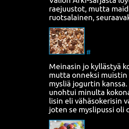
rae­juus­tot, mut­ta mai­d
ruot­sa­lai­nen, seu­raa­vak
#
Mei­na­sin jo kyl­läs­tyä 
mut­ta onnek­si muis­tin 
mys­liä jogur­tin kans­sa.
unoh­tui minul­ta koko­na
li­sin eli vähä­so­ke­ri­sin 
joten se mys­li­pus­si oli