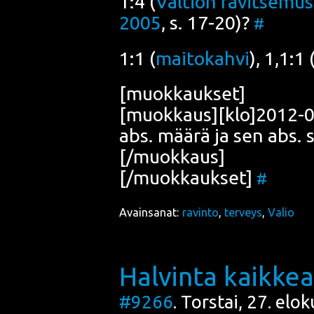
1:4 (
Val­tion ravit­se­mus­
2005
, s. 17-20)?
#
1:1 (
mai­to­kah­vi
), 1,1:1 
[muok­kauk­set]
[muokkaus][klo]2012-05-
abs. mää­rä ja sen abs. 
[/muokkaus]
[/muokkaukset]
#
Avainsanat:
ravinto
,
terveys
,
Valio
Halvinta kaikkea
#9266
. Torstai, 27. elo