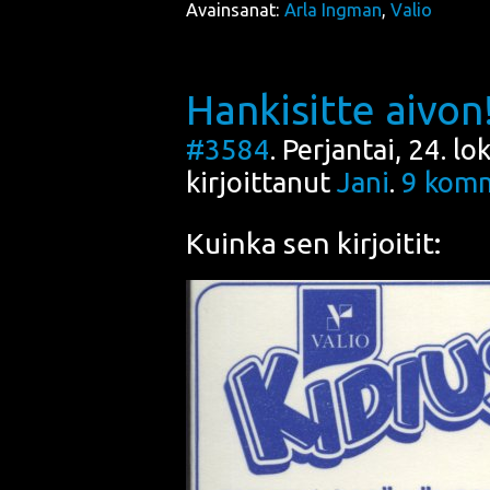
Avainsanat:
Arla Ingman
,
Valio
Hankisitte aivon!
#3584
. Perjantai, 24. l
kirjoittanut
Jani
.
9
komm
Kuinka sen kirjoitit: