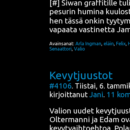
[
#
]
Siwan graf­fi­til­le
tuli
pe­su­rin humi­na kuu­los
hen täs­sä onkin tyy­ty­mi
vapaa­ta vas­ti­net­ta Ja
Avainsanat:
Arla Ingman
,
eläin
,
Felix
,
Senaattori
,
Valio
Kevytjuustot
#4106
. Tiistai, 6. tamm
kirjoittanut
Jani
.
11
kom
Valion uudet kevyt­juus­t
Olter­man­ni ja Edam ova
kevyt­vaih­toeh­toa, Pola­