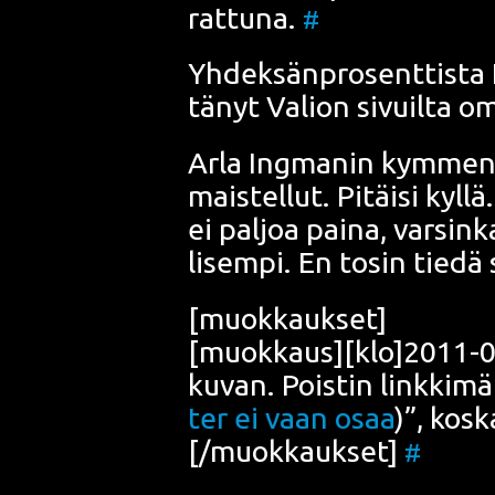
rat­tu­na.
#
Yhdek­sän­pro­sent­tis­ta 
tä­nyt Valion sivuil­ta om
Arla Ing­ma­nin kym­men­
mais­tel­lut. Pitäi­si kyl­l
ei pal­joa pai­na, var­sin
li­sem­pi. En tosin tie­d
[muok­kauk­set]
[muokkaus][klo]2011-05
kuvan. Pois­tin link­ki­mä
ter ei vaan osaa
)”, kos
[/muokkaukset]
#