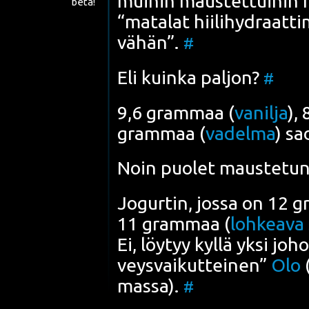
mui­hin maus­tet­tui­hin r
beta!
“mata­lat hii­li­hy­draat­ti
vähän”.
#
Eli kuin­ka pal­jon?
#
9,6 gram­maa (
vanil­ja
),
gram­maa (
vadel­ma
) sa
Noin puo­let maus­te­tun 
Jogur­tin, jos­sa on 12 
11 gram­maa (
loh­kea­va 
Ei, löy­tyy kyl­lä yksi jo
veys­vai­kut­tei­nen”
Olo
(
mas­sa).
#