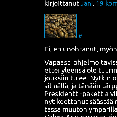
kirjoittanut
Jani
.
19
kom
#
Ei, en unoh­ta­nut, myö­
Vapaas­ti ohjel­moi­ta­vis­
ettei yleen­sä ole tuu­rin 
jouk­siin tulee. Nyt­kin ol
sil­mäl­lä, ja tänään tärp­p
Pre­si­dent­ti-paket­tia vi
nyt koet­ta­nut sääs­tää n
täs­sä muu­ton ympä­ril­l
Valion Arki-sar­jas­ta löy­