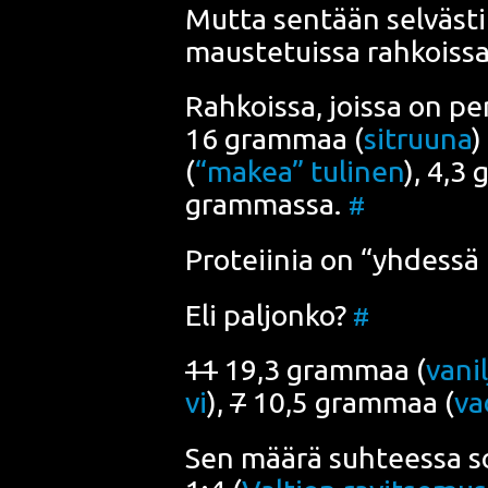
Mut­ta sen­tään sel­väs­
maus­te­tuis­sa rah­kois­s
Rah­kois­sa, jois­sa on p
16 gram­maa (
sit­ruu­na
)
(
“makea” tuli­nen
), 4,3
gram­mas­sa.
#
Pro­teii­nia on “yhdes­sä 
Eli pal­jon­ko?
#
11
19,3 gram­maa (
vanil
vi
),
7
10,5 gram­maa (
va
Sen mää­rä suh­tees­sa sok