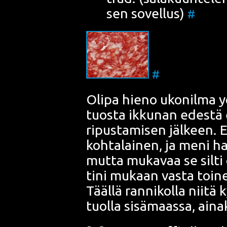
sen sovel­lus)
#
#
Oli­pa hie­no uko­nil­ma y
tuos­ta ikku­nan edes­tä 
ripus­ta­mi­sen jäl­keen. E
koh­ta­lai­nen, ja meni har
mut­ta muka­vaa se sil­ti
ti­ni mukaan vas­ta toi­ne
Tääl­lä ran­ni­kol­la nii­t
tuol­la sisä­maas­sa, aina­k