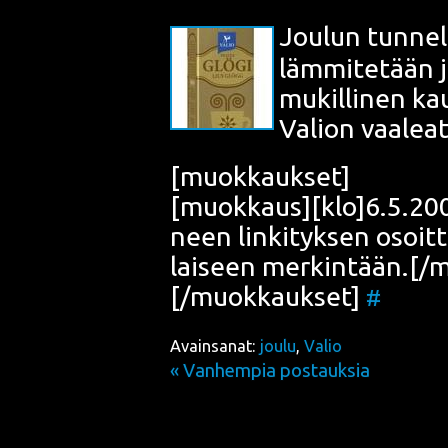
Jou­lun tun­nel
läm­mi­te­tään
mukil­li­nen kau
Valion vaa­lea­t
[muok­kauk­set]
[muokkaus][klo]6.5.200
neen lin­ki­tyk­sen osoit
lai­seen merkintään.[/
[/muokkaukset]
#
Avainsanat:
joulu
,
Valio
« Vanhempia postauksia