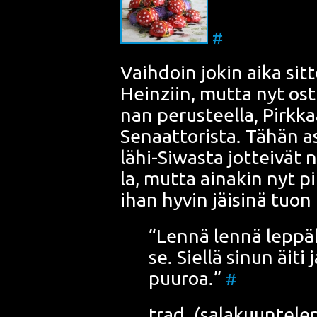
#
Vaih­doin jokin aika sit­t
Heinziin, mut­ta nyt osti
nan perus­teel­la, Pirk­ka
Senaat­to­ris­ta. Tähän a
lähi-Siwas­ta jot­tei­vät 
la, mut­ta aina­kin nyt pil
ihan hyvin jäi­si­nä tuon
“Len­nä len­nä lep­pä
se. Siel­lä sinun äiti 
puu­roa.”
#
trad. (sala­kuun­te­le