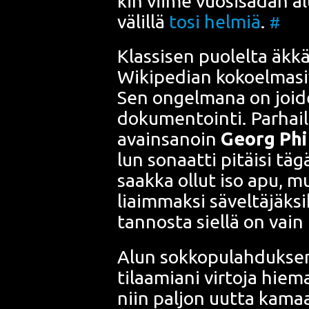
kin vii­me vuo­si­sa­dan a
välil­lä
tosi hel­miä
.
#
Klas­si­sen puo­lel­ta äkkä
Wiki­pe­dian kokoel­ma­si
Sen ongel­ma­na on joi­d
doku­men­toin­ti. Par­hail­l
avain­sa­noin
Georg Phi
lun sonaat­ti
pitäi­si täg
saak­ka ollut iso apu, mut
liaim­mak­si sävel­tä­jäk­
tan­nos­ta siel­lä on vai
Alun sok­ko­pu­lah­duk­se
tilaa­mia­ni vir­to­ja hie­m
niin pal­jon uut­ta kamaa 