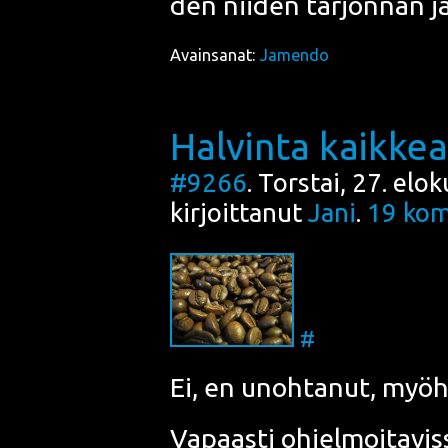
den nii­den tar­jon­nan jat
Avainsanat:
Jamendo
Halvinta kaikkea
#9266
. Torstai, 27. elo
kirjoittanut
Jani
.
19
kom
#
Ei, en unoh­ta­nut, myö­
Vapaas­ti ohjel­moi­ta­vis­