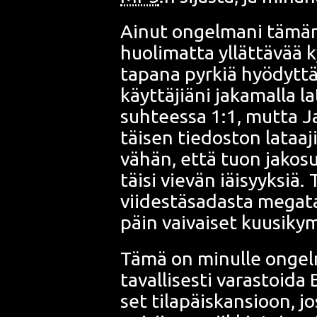
Ainut ongel­ma­ni tämän 
huo­li­mat­ta yllät­tä­vää 
tapa­na pyr­kiä hyö­dyt­tä
käyt­tä­jiä­ni jaka­mal­la 
suh­tees­sa 1:1, mut­ta 
täi­sen tie­dos­ton lataa­
vähän, että tuon jako­su
täi­si vie­vän iäi­syyk­siä
vii­des­tä­sa­das­ta mega
päin vai­vai­set kuusi­ky
Tämä on minul­le ongel­ma
taval­li­ses­ti varas­toi­da
set tila­päis­kan­sioon, jos