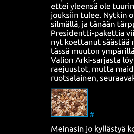
ettei yleen­sä ole tuu­rin 
jouk­siin tulee. Nyt­kin ol
sil­mäl­lä, ja tänään tärp­p
Pre­si­dent­ti-paket­tia vi
nyt koet­ta­nut sääs­tää n
täs­sä muu­ton ympä­ril­l
Valion Arki-sar­jas­ta löy­
rae­juus­tot, mut­ta mai­d
ruot­sa­lai­nen, seu­raa­vak
#
Mei­na­sin jo kyl­läs­tyä 