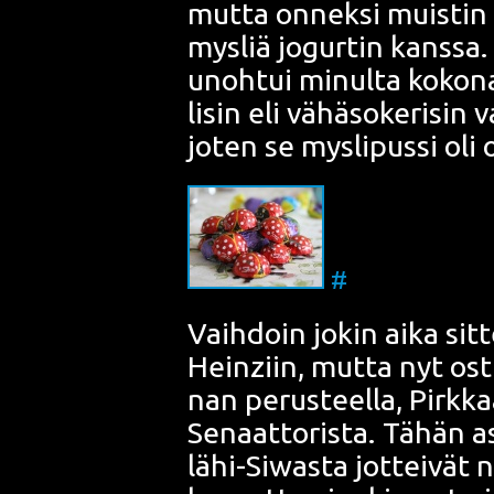
mut­ta onnek­si muis­tin 
mys­liä jogur­tin kans­sa.
unoh­tui minul­ta koko­na
li­sin eli vähä­so­ke­ri­sin 
joten se mys­li­pus­si oli
#
Vaih­doin jokin aika sit­t
Heinziin, mut­ta nyt osti
nan perus­teel­la, Pirk­ka
Senaat­to­ris­ta. Tähän a
lähi-Siwas­ta jot­tei­vät 