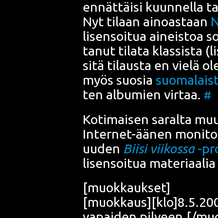
ennät­täi­si kuun­nel­la ta
Nyt tilaan ainoas­taan
lisen­soi­tua aineis­toa s
ta­nut tila­ta klas­sis­ta (
sitä tilaus­ta en vie­lä o
myös suo­sia
suo­ma­lais­
ten albu­mien vir­taa.
#
Koti­mai­sen saral­ta muu
Inter­net-äänen moni­to
uuden
Bii­si vii­kos­sa
-pro
lisen­soi­tua mate­ri­aa­li
[muok­kauk­set]
[muokkaus][klo]8.5.2009[
vapai­den pilveen.[/mu