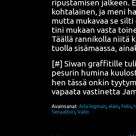
ripus­ta­mi­sen jäl­keen. E
koh­ta­lai­nen, ja meni har
mut­ta muka­vaa se sil­ti
ti­ni mukaan vas­ta toi­ne
Tääl­lä ran­ni­kol­la nii­t
tuol­la sisä­maas­sa, aina­k
[
#
]
Siwan graf­fi­til­le
tuli
pe­su­rin humi­na kuu­los
hen täs­sä onkin tyy­ty­mi
vapaa­ta vas­ti­net­ta Ja
Avainsanat:
Arla Ingman
,
eläin
,
Felix
,
Senaattori
,
Valio