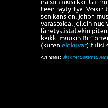
nai­siin musiik­ki- tai mu
teen täy­tyt­tyä. Voi­sin t
sen kan­sion, johon musii
varas­toi­da, jol­loin nuo
lähe­tys­lis­tal­le­kin pit
kaik­ki muu­kin
Bit­Tor­re
(kuten
elo­ku­vat
) tuli­s
Avainsanat:
BitTorrent
,
Internet
,
Jam