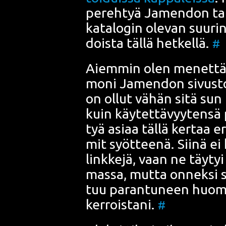
pereh­tyä
Jamen­don
tar
kata­lo­gin ole­van suu­rin 
dois­ta täl­lä het­kel­lä.
#
Aiem­min olen menet­tä­
mo­ni Jamen­don sivus­ton
on ollut vähän sitä sun t
kuin käy­tet­tä­vyy­ten­sä
tyä asi­aa täl­lä ker­taa e
mit syöt­tee­nä. Sii­nä ei
link­ke­jä, vaan ne täy­ty
mas­sa, mut­ta onnek­si s
tuu paran­tu­neen huo­mat­t
ker­rois­ta­ni.
#