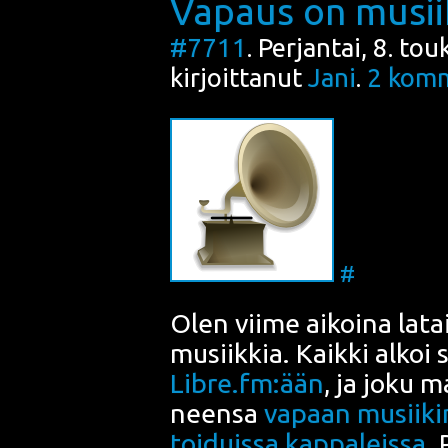
Vapaus on musiik
#7711
. Perjantai, 8. t
kirjoittanut
Jani
.
2
komm
#
Olen vii­me aikoi­na latail
musiik­kia. Kaik­ki alkoi 
Libre.fm:ään
, ja joku ma
neen­sa
vapaan musii­kin
toi­duis­sa kap­pa­leis­sa
. 