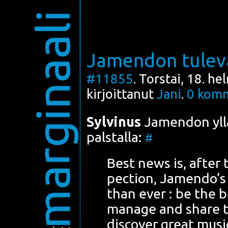
marginaali
Jamendon tulev
#11855
. Torstai, 18. h
kirjoittanut
Jani
.
0
komm
Syl­vi­nus
Jamen­don yllä­p
pals­tal­la:
#
Best news is, after 
pec­tion, Jamen­do’s 
than ever : be the be
mana­ge and sha­re th
disco­ver great music