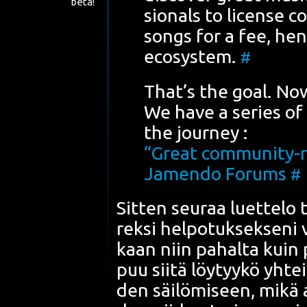
beta!
sio­nals to licen­se 
songs for a fee, henc
eco­sys­tem.
#
That’s the goal. No
We have a series o
the journey :
“Great com­mu­ni­ty-r
Jamen­do Forums
#
Sit­ten seu­raa luet­te­lo t
rek­si hel­po­tuk­sek­se­n
kaan niin pahal­ta kuin p
puu sii­tä löy­tyy­kö yhtei
den säi­lö­mi­seen, mikä 