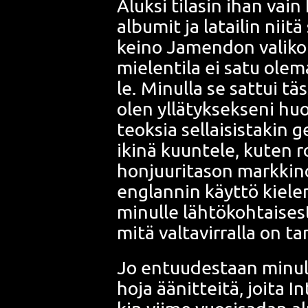
Aluk­si tila­sin ihan vain
albu­mit ja latai­lin nii­
kei­no Jamen­don vali­koi
mie­len­ti­la ei satu ole­
le. Minul­la se sat­tui täs
olen yllä­tyk­sek­se­ni huo
teok­sia sel­lai­sis­ta­kin ge
iki­nä kuun­te­le, kuten 
hon­juu­ri­ta­son mark­ki­
englan­nin käyt­tö kie­le­
minul­le läh­tö­koh­tai­se
mitä val­ta­vir­ral­la on tar
Jo entuu­des­taan minul­l
ho­ja äänit­tei­tä, joi­ta
In