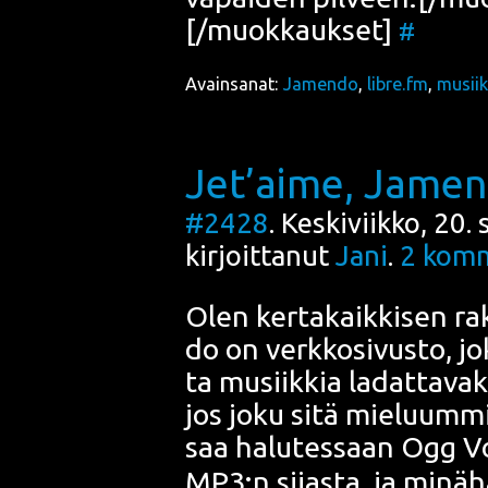
[/muokkaukset]
#
Avainsanat:
Jamendo
,
libre.fm
,
musiik
Jet’aime, Jame
#2428
. Keskiviikko, 20
kirjoittanut
Jani
.
2
komm
Olen ker­ta­kaik­ki­sen r
do on verk­ko­si­vus­to, j
ta musiik­kia ladat­ta­vak
jos joku sitä mie­luum­mi
saa halu­tes­saan
Ogg Vo
MP3
:n sijas­ta, ja minä