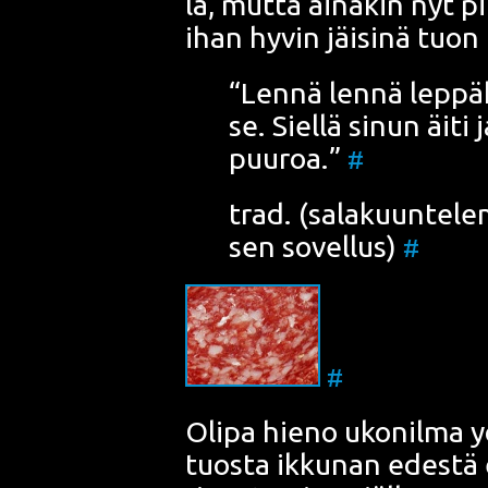
la, mut­ta aina­kin nyt pil
ihan hyvin jäi­si­nä tuon
“Len­nä len­nä lep­pä
se. Siel­lä sinun äiti 
puu­roa.”
#
trad. (sala­kuun­te­le
sen sovel­lus)
#
#
Oli­pa hie­no uko­nil­ma y
tuos­ta ikku­nan edes­tä 