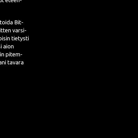
nut eteen­
­toi­da
Bit­
t­ten var­si­
sin tie­tys­ti
si aion
­kin pitem­
­ni tava­ra