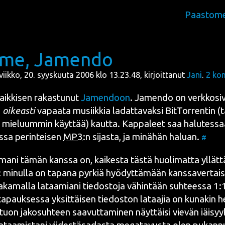
Paastome
ime, Jamendo
iviikko, 20. syyskuuta 2006 klo 13.23.48, kirjoittanut
Jani
.
2
ko
aik­ki­sen rakas­tu­nut
Jamen­doon
. Jamen­do on verk­ko­si­
n
oikeas­ti
vapaa­ta musiik­kia ladat­ta­vak­si
Bit­Tor­rent
in
(t
ä mie­luum­min käyt­tää) kaut­ta. Kap­pa­leet saa halu­tes­s
sa perin­tei­sen
MP3
:n sijas­ta, ja minä­hän haluan.
#
a­ni tämän kans­sa on, kai­kes­ta täs­tä huo­li­mat­ta yllät­tä
 minul­la on tapa­na pyr­kiä hyö­dyt­tä­mään kans­sa­ver­tais
i jaka­mal­la lataa­mia­ni tie­dos­to­ja vähin­tään suh­tees­sa 1
auk­ses­sa yksit­täi­sen tie­dos­ton lataa­jia on kuna­kin he
uon jako­suh­teen saa­vut­ta­mi­nen näyt­täi­si vie­vän iäi­sy