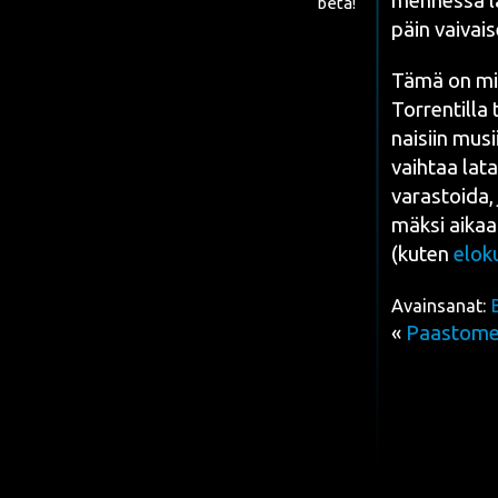
men­nes­sä la
beta!
päin vai­vai
Tämä on minul
Tor­rent
illa
nai­siin musii
vaih­taa lata
varas­toi­da, 
mäk­si aikaa.
(kuten
elo­k
Avainsanat:
«
Paastomer