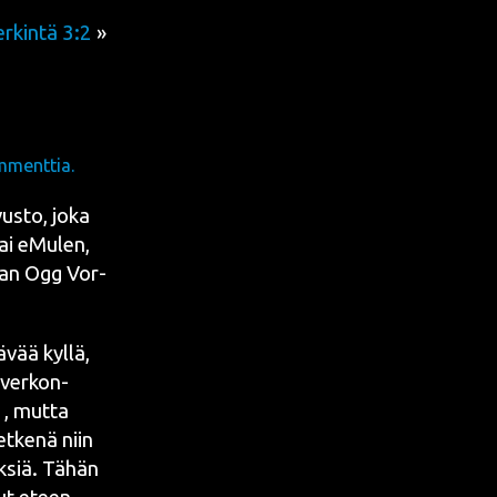
rkintä 3:2
»
mmenttia.
vus­to, joka
ai
eMu­le
n
,
aan
Ogg Vor­
­vää kyl­lä,
­ver­kon­
:1, mut­ta
t­ke­nä niin
yk­siä. Tähän