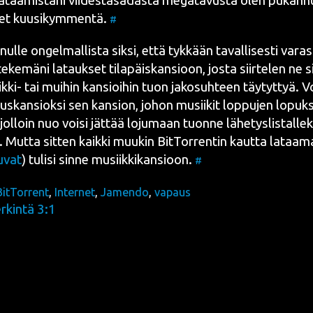
taa­mis­ta­ni vii­des­tä­sa­das­ta mega­ta­vus­ta olen pukan­
­set kuusi­kym­men­tä.
#
­le ongel­mal­lis­ta sik­si, että tyk­kään taval­li­ses­ti varas
 teke­mä­ni latauk­set tila­päis­kan­sioon, jos­ta siir­te­len ne si
k­ki- tai mui­hin kan­sioi­hin tuon jako­suh­teen täy­tyt­tyä. Voi­
us­kan­siok­si sen kan­sion, johon musii­kit lop­pu­jen lopuk­
jol­loin nuo voi­si jät­tää loju­maan tuon­ne lähe­tys­lis­tal­le
 Mut­ta sit­ten kaik­ki muu­kin
Bit­Tor­rent
in kaut­ta lataa­ma
u­vat
) tuli­si sin­ne musiik­ki­kan­sioon.
#
BitTorrent
,
Internet
,
Jamendo
,
vapaus
kintä 3:1