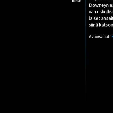
beta!
Dow­ney
n e
van uskol­li­s
lai­set ansait
sii­nä kat­so­
Avainsanat: