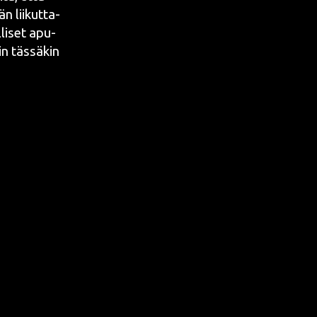
n lii­kut­ta­
­li­set apu­
in täs­sä­kin