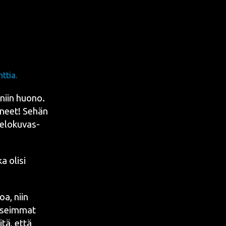
ttia.
 niin huo­no.
­neet! Sehän
elo­ku­vas­
a oli­si
oa, niin
useim­mat
i­tä, että