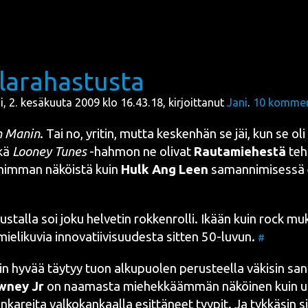
larahastusta
ai, 2. kesäkuuta 2009 klo 16.43.18, kirjoittanut
Jani
.
10
kommen
n Man
in
. Tai no, yri­tin, mut­ta kes­ken­hän se jäi, kun se oli
­kä
Loo­ney Tunes
-hah­mon ne oli­vat
Rau­ta­mie­hes­tä
teh
r­nim­man näköis­tä kuin
Hulk
Ang Lee
n
saman­ni­mi­ses­sä 
us­tal­la soi joku hel­ve­tin rok­ken­rol­li. Ikään kuin rock muk
ie­li­ku­via inno­va­tii­vi­suu­des­ta sit­ten 50-luvun.
#
in hyvää täy­tyy tuon alku­puo­len perus­teel­la väki­sin san
­ney Jr
on naa­mas­ta mie­hek­kääm­män näköi­nen kuin 
an­ka­rei­ta val­ko­kan­kaal­la esit­tä­neet tyy­pit. Ja tyk­kä­sin si