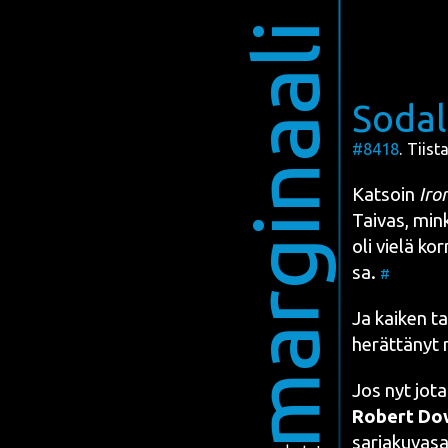
marginaali
Sodal
#8418
. Tiist
Kat­soin
Iro
Tai­vas, min
oli vie­lä ko
sa
.
#
Ja kai­ken ta
herät­tä­nyt m
Jos nyt jota
Robert Dow
sar­ja­ku­va­s