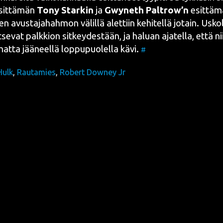
sit­tä­män
Tony Star­kin
ja
Gwy­neth Palt­row
’n
esit­tä­mä
en avus­ta­ja­hah­mon välil­lä alet­tiin kehi­tel­lä jotain. Uskol
­se­vat palk­kion sit­key­des­tään, ja haluan aja­tel­la, että ni
mat­ta jää­neel­lä lop­pu­puo­lel­la kävi.
#
Hulk
,
Rautamies
,
Robert Downey Jr