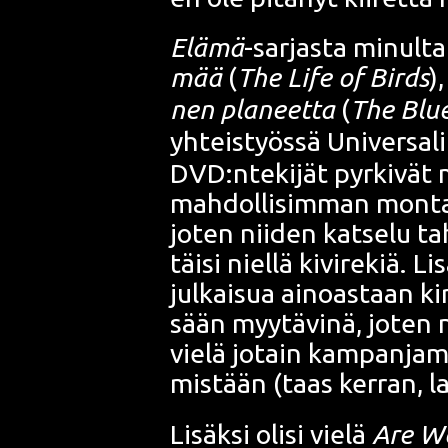
Elä­mä
-sar­jas­ta minul­t
mää
(
The Life of Birds
)
nen pla­neet­ta
(
The Blue
yhteis­työs­sä
Uni­ver­sa­l
DVD:ntekijät pyr­ki­vät m
mah­dol­li­sim­man mon­
joten nii­den kat­se­lu t
täi­si niel­lä kivi­re­kiä. 
jul­kai­sua ainoas­taan ki
sään myy­tä­vi­nä, joten n
vie­lä jotain kam­pan­ja­ma
mis­tään (taas ker­ran, lail
Lisäk­si oli­si vie­lä
Are We