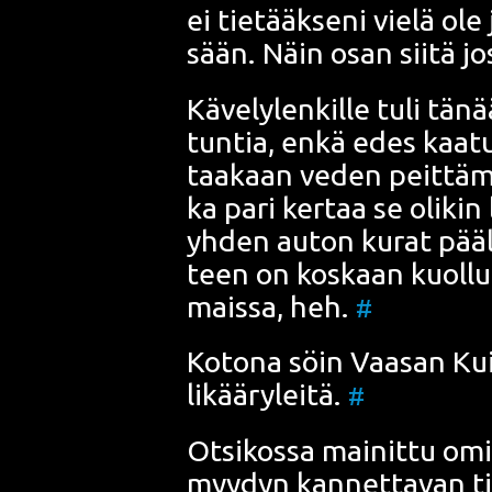
ei tie­tääk­se­ni vie­lä ole
sään. Näin osan sii­tä jo
Käve­ly­len­kil­le tuli tä
tun­tia, enkä edes kaa­tu­
taa­kaan veden peit­tä­mäl­l
ka pari ker­taa se oli­kin 
yhden auton kurat pääl­l
teen on kos­kaan kuol­lut?
mais­sa, heh.
#
Koto­na söin
Vaa­san
Kui
li­kää­ry­lei­tä.
#
Otsi­kos­sa mai­nit­tu omi
myy­dyn kan­net­ta­van ti