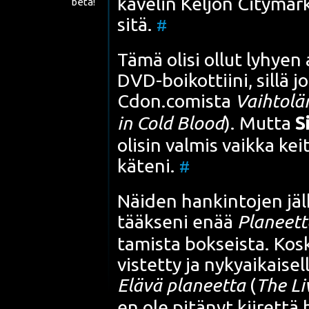
käve­lin Kel­jon
City­mar­
beta!
sitä.
#
Tämä oli­si ollut lyhyen a
DVD-boi­kot­tii­ni
, sil­lä 
Cdon.comista
Vaih­to­l
in Cold Blood
). Mut­ta
S
oli­sin val­mis vaik­ka k
käte­ni.
#
Näi­den han­kin­to­jen jäl
tääk­se­ni enää
Pla­neet
ta­mis­ta bok­seis­ta. Kos­
vis­tet­ty ja nyky­ai­kai­sel
Elä­vä pla­neet­ta
(
The Li
en ole pitä­nyt kii­ret­tä