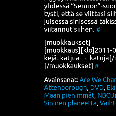
yhdes­sä “Semron”-suorit
tys­ti, että se viit­ta­si s
jui­ses­sa sini­ses­sä takis­
vii­tan­nut sii­hen.
#
[muok­kauk­set]
[muokkaus][klo]2011-05-0
ke­jä. kat­jua → katuja
[/muokkaukset]
#
Avainsanat:
Are We Chan
Attenborough
,
DVD
,
Elä
Maan pienimmät
,
NBCUn
Sininen planeetta
,
Vaih