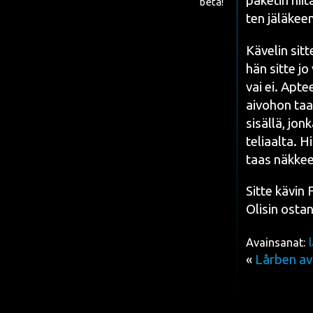
pake­tin nii­
beta!
ten jälä­kee
Käve­lin sit­t
hän sit­te jo
vai ei. Aptee
aivo­hon taas
sisäl­lä, jon­
te­li­aal­ta. 
taas näk­kee
Sit­te kävin
Oli­sin osta­
Avainsanat:
«
Lårben av