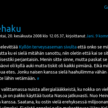
G
ehaku
antai, 20. kesäkuuta 2008 klo 12.05.37, kirjoittanut
Jani
.
9
komm
sele­vit­tää
Kyl­lön ter­veys­a­se­man sivul­ta
että onko se mi
­ta ku ei sie­lä mitä­hän sanot­tu, niin ole­tin että kai se si
li­ses­ti­ki per­jan­tai­sin. Menin sit­te sin­ne, mut­ta pas­kat 
ä­ovi oli kyl­lä auki mut­ta tis­kit oli kaik­ki pimiä­nä. Eikä m
ua etes. Jon­ku nai­sen kans­sa sie­lä haa­hui­lim­ma vähän
t­te lähin vetä­mään.
#
y valit­ta­mas­sa nuis­ta
aller­gia­lääk­keis­tä
, ku nok­ka on vie­l
, ja on pak­ko käyt­tää tuo­ta Nasoa jat­ku­vas­ti. Nuo Hei­n
 kans­sa. Saa­ta­na, ku ostin vie­lä ere­hyk­ses­sä mili­joo­na