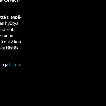
ela-kor­vaus­
että tiiän­pä­
tään hyö­tyä
es­ti ehti
ik­ku­nan
el­tä enkä koh­
­ku täs­tä­ki
­lia ja
hil­loa
.