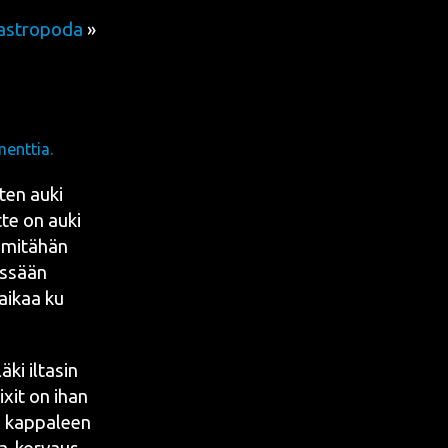
astropoda
»
enttia.
ten auki
t­te on auki
se mitä­hän
is­sään
 aikaa ku
ä­ki ilta­sin
ixit on ihan
n kap­pa­leen