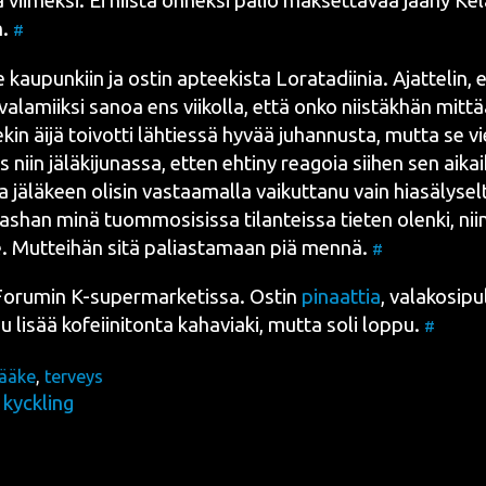
tä vii­mek­si. Ei niis­tä onnek­si palio mak­set­ta­vaa jää­ny K
n.
#
e kau­pun­kiin ja ostin aptee­kis­ta Lora­ta­dii­nia. Ajat­te­lin, 
 vala­miik­si sanoa ens vii­kol­la, että onko niis­täk­hän mit­
­kin äijä toi­vot­ti läh­ties­sä hyvää juhan­nus­ta, mut­ta se vi
 niin jälä­ki­ju­nas­sa, etten ehti­ny rea­goia sii­hen sen aika
ka jälä­keen oli­sin vas­taa­mal­la vai­kut­ta­nu vain hia­sä­ly­s
Hias­han minä tuom­mo­si­sis­sa tilan­teis­sa tie­ten olen­ki, niin
. Mut­tei­hän sitä palias­ta­maan piä men­nä.
#
 Foru­min K-super­mar­ke­tis­sa. Ostin
pinaat­tia
, vala­ko­si­pu
nu lisää kofeii­ni­ton­ta kaha­via­ki, mut­ta soli lop­pu.
#
lääke
,
terveys
 kyckling