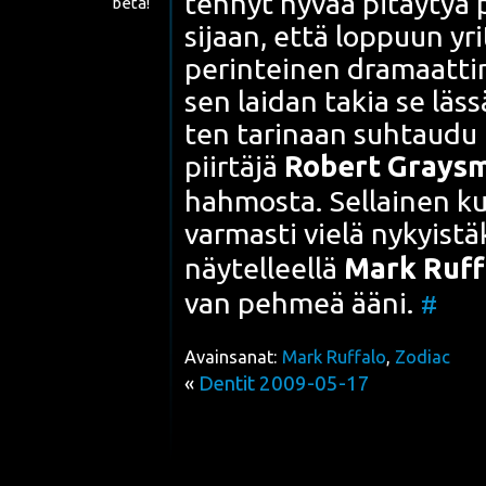
teh­nyt hyvää pitäy­tyä p
beta!
sijaan, että lop­puun yri­
perin­tei­nen dra­maat­ti­
sen lai­dan takia se läs­s
ten tari­naan suh­tau­du
piir­tä­jä
Robert Grays­mi
hah­mos­ta. Sel­lai­nen kui­
var­mas­ti vie­lä nykyis­
näy­tel­leel­lä
Mark Ruf­fa
van peh­meä ääni.
#
Avainsanat:
Mark Ruffalo
,
Zodiac
«
Dentit 2009-05-17