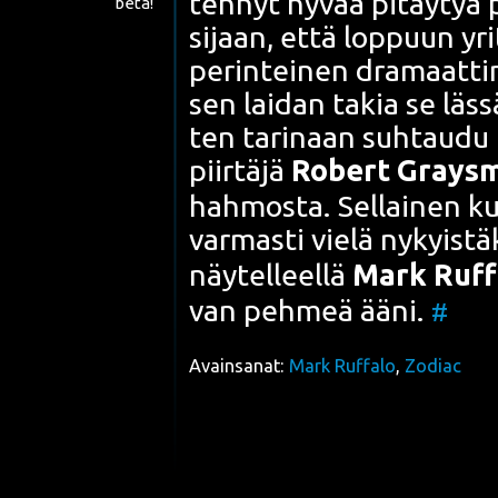
teh­nyt hyvää pitäy­tyä p
beta!
sijaan, että lop­puun yri­
perin­tei­nen dra­maat­ti­
sen lai­dan takia se läs­s
ten tari­naan suh­tau­du
piir­tä­jä
Robert Grays­mi
hah­mos­ta. Sel­lai­nen kui­
var­mas­ti vie­lä nykyis­
näy­tel­leel­lä
Mark Ruf­fa
van peh­meä ääni.
#
Avainsanat:
Mark Ruffalo
,
Zodiac