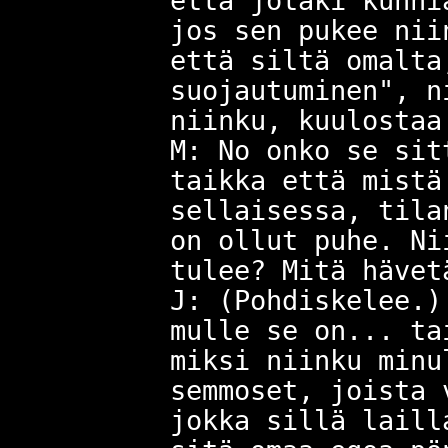
että jotaki kunni
jos sen pukee nii
että siltä omalta
suojautuminen", n
niinku, kuulostaa
M: No onko se sit
taikka että mistä
sellaisessa, tila
on ollut puhe. Ni
tulee? Mitä hävet
J: (Pohdiskelee.)
mulle se on... ta
miksi niinku minu
semmoset, joista 
jokka sillä laill