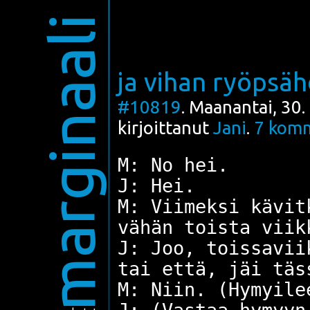
marginaali
ja vihan ryöpsä
#10819
. Maanantai, 30
kirjoittanut
Jani
.
7
komm
M: No hei.
J: Hei.
M: Viimeksi kävit
vähän toista viik
J: Joo, toissavii
tai että, jäi täs
M: Niin. (Hymyile