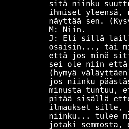
sitä niinku suutt
ihmiset yleensä, 
näyttää sen. (Kys
M: Niin.
J: Eli sillä lail
osaisin..., tai m
että jos minä sit
sei ole niin että
(hymyä väläyttäen
jos niinku päästä
minusta tuntuu, e
pitää sisällä ett
ilmaukset sille, 
niinku... tulee m
jotaki semmosta, 