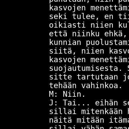
kasvojen menettäm
seki tulee, en ti
oikiasti niien ku
että niinku ehkä,
kunnian puolustam
siitä, niien kasv
kasvojen menettäm
suojautumisesta. 
sitte tartutaan j
tehään vahinkoa.
M: Niin.
J: Tai... eihän s
sillai mitenkään 
näitä mitään itäm
sillai vähän sama