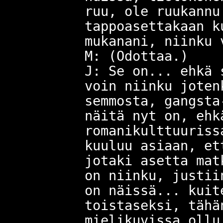
ruu, ole ruukannu
tappoasettakaan k
mukanani, niinku 
M: (Odottaa.)
J: Se on... ehkä 
voin niinku joten
semmosta, gangsta
näitä nyt on, ehk
romanikulttuuriss
kuuluu asiaan, et
jotaki asetta mat
on niinku, justii
on näissä... kuit
toistaseksi, tähä
mielikuvissa ollu