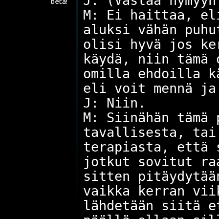
J: (Vastaa hymyyn
beta!
M: Ei haittaa, el
aluksi vähän puhu
olisi hyvä jos ke
käydä, niin tämä 
omilla ehdoilla k
eli voit mennä ja
J: Niin.
M: Siinähän tämä 
tavallisesta, tai
terapiasta, että 
jotkut sovitut ra
sitten pitäydytää
vaikka kerran vii
lähdetään siitä e