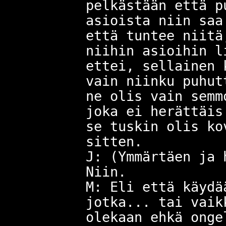
pelkästään että p
asioista niin saa
että tuntee niitä
niihin asioihin l
ettei, sellainen 
vain niinku puhut
ne olis vain semm
joka ei herättäis
se tuskin olis ko
sitten.
J: (Ymmärtäen ja 
Niin.
M: Eli että käydä
jotka... tai vaik
olekaan ehkä onge