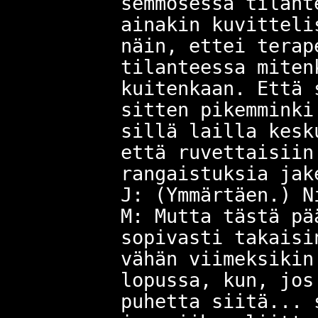
semmosessa tilant
ainakin kuvitteli
näin, ettei terap
tilanteessa miten
kuitenkaan. Että 
sitten pikemminki
sillä lailla kesk
että ruvettaisiin
rangaistuksia jak
J: (Ymmärtäen.) N
M: Mutta tästä pä
sopivasti takaisi
vähän viimeksikin
lopussa, kun, jos
puhetta siitä... 