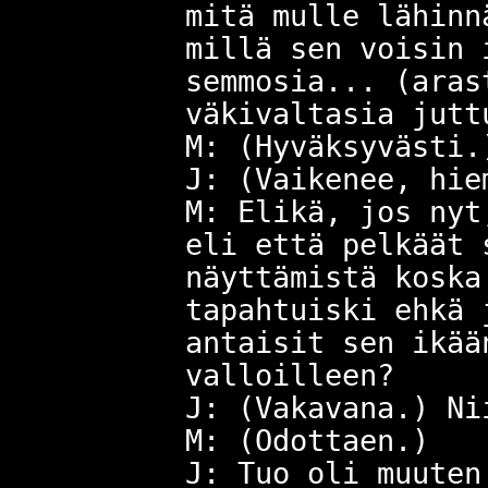
mitä mulle lähinn
millä sen voisin 
semmosia... (aras
väkivaltasia jutt
M: (Hyväksyvästi.
J: (Vaikenee, hie
M: Elikä, jos nyt
eli että pelkäät 
näyttämistä koska
tapahtuiski ehkä 
antaisit sen ikää
valloilleen?
J: (Vakavana.) Ni
M: (Odottaen.)
J: Tuo oli muuten