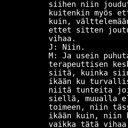
siihen niin joudu
kuitenkin myös et
kuin, välttelemää
ettet sitten jout
vihaa.
J: Niin.
M: Ja usein puhut
terapeuttisen kes
siitä, kuinka sii
ikään ku turvalli
niitä tunteita jo
siellä, muualla e
toimeen, niin täs
ikään kuin, niin 
vaikka tätä vihaa