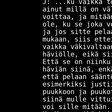
J: ...ku vaikka t
ainut millä on vä
voittaa, ja mitää
ole, ku se joka v
ja jos sitte pela
mukaan, siis ette
vaikka väkivaltaa
häviölle, eikä si
Että se on niinku
häviän siinä, enk
että pelaan säänt
esimerkiksi justi
puukkoon ja puuko
siinä mulle vittu
voi sille mitään.