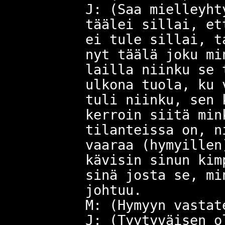
J: (Saa mielleyht
täälei sillai, et
ei tule sillai, t
nyt täälä joku mi
lailla niinku se 
ulkona tuola, ku 
tuli niinku, sen 
kerroin siitä min
tilanteissa on, n
vaaraa (hymyillen
kävisin sinun kim
sinä josta se, mi
johtuu.
M: (Hymyyn vastat
J: (Tyytyväisen o