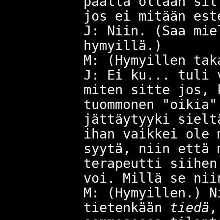
päällä ollaan sil
jos ei mitään est
J: Niin. (Saa mie
hymyillä.)
M: (Hymyillen tak
J: Ei ku... tuli 
miten sitte jos, 
tuommonen "oikia"
jättäytyyki sielt
ihan vaikkei ole 
syytä, niin että 
terapeutti siihen
voi. Millä se nii
M: (Hymyillen.) N
tietenkään
tiedä
,