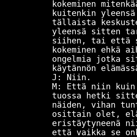
kokeminen mitenkä
kuitenkin yleensä
tällaista keskust
yleensä sitten ta
siihen, tai että 
kokeminen ehkä ai
ongelmia jotka si
käytännön elämäss
J: Niin.
M: Että niin kuin
tuossa hetki sitt
näiden, vihan tun
osittain olet, el
eristäytyneenä ni
että vaikka se on