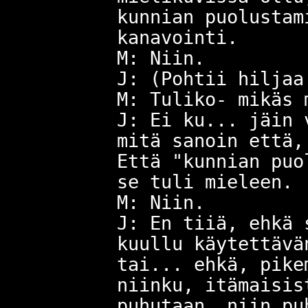
kunnian puolustam
kanavointi.
M: Niin.
J: (Pohtii hiljaa
M: Tuliko- mikäs 
J: Ei ku... jäin 
mitä sanoin että,
Että "kunnian puo
se tuli mieleen.
M: Niin.
J: En tiiä, ehkä 
kuullu käytettävä
tai... ehkä, pike
niinku, itämaisis
puhutaan, niin pu