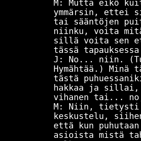
M: Mutta eikö kui
ymmärsin, ettei s
tai sääntöjen pui
niinku, voita mit
sillä voita sen e
tässä tapauksessa
J: No... niin. (T
Hymähtää.) Minä t
tästä puhuessanik
hakkaa ja sillai,
vihanen tai... no
M: Niin, tietysti
keskustelu, siihe
että kun puhutaan
asioista mistä ta