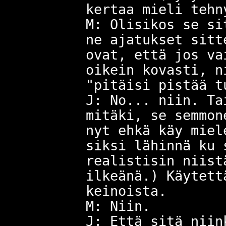
kertaa mieli tehn
M: Olisikos se si
ne ajatukset sitt
ovat, että jos va
oikein kovasti, n
"pitäisi pistää t
J: No... niin. Ta
mitäki, se semmon
nyt ehkä käy miel
siksi lähinnä ku 
realistisin niist
ilkeänä.) Käytett
keinoista.
M: Niin.
J: Että sitä niin