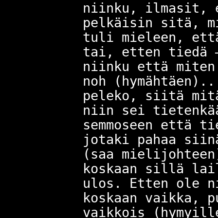
niinku, ilmasit, 
pelkäisin sitä, m
tuli mieleen, ett
tai, etten tiedä 
niinku että miten
noh (hymähtäen)..
peleko, siitä mit
niin sei tietenkä
semmoseen että ti
jotaki pahaa siin
(saa mielijohtee
koskaan sillä lai
ulos. Etten ole n
koskaan vaikka, p
vaikkois (hymyill