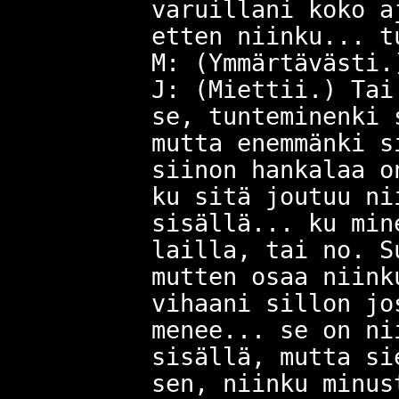
varuillani koko a
etten niinku... t
M: (Ymmärtävästi.
J: (Miettii.) Tai
se, tunteminenki 
mutta enemmänki s
siinon hankalaa o
ku sitä joutuu ni
sisällä... ku min
lailla, tai no. S
mutten osaa niink
vihaani sillon jo
menee... se on ni
sisällä, mutta si
sen, niinku minus