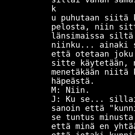
k
u puhutaan siitä 
pelosta, niin sit
länsimaissa siltä
niinku... ainaki 
että otetaan joku
sitte käytetään, 
menetäkään niitä 
häpeästä.
M: Niin.
J: Ku se... silla
sanoin että "kunn
se tuntus minusta
että minä en yhtä