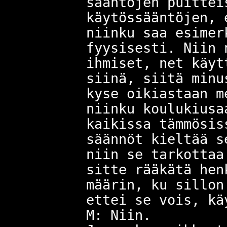
sääntöjen puittei
käytössääntöjen, 
niinku saa esimer
fyysisesti. Niin 
ihmiset, net käyt
siinä, siitä minu
kyse oikiastaan m
niinku koulukiusa
kaikissa tämmösis
säännöt kieltää s
niin se tarkottaa
sitte rääkätä hen
määrin, ku sillon
ettei se vois, kä
M: Niin.