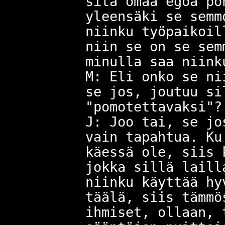
sitä omaa egoa pö
yleensäki se semm
niinku työpaikoil
niin se on se sem
minulla saa niink
M: Eli onko se ni
se jos, joutuu si
"pomotettavaksi"?
J: Joo tai, se jo
vain tapahtua. Ku
käessä ole, siis 
jokka sillä laill
niinku käyttää hy
täälä, siis tämmö
ihmiset, ollaan, 