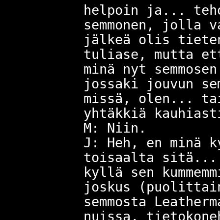
helpoin ja... teh
semmonen, jolla v
jälkeä olis tiete
tuliase, mutta et
minä nyt semmosen
jossaki jouvun se
missä, olen... ta
yhtäkkiä kauhiast
M: Niin.
J: Heh, en minä k
toisaalta sitä...
kyllä sen kummemm
joskus (puolittai
semmosta Leatherm
nuissa, tietokone