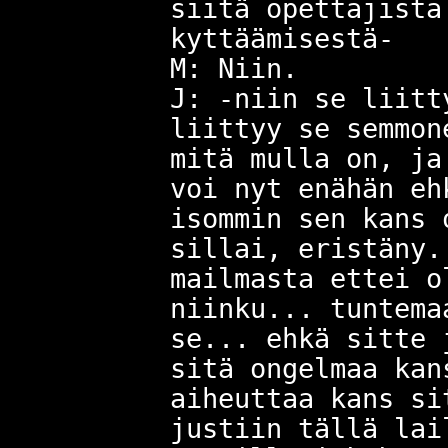
siitä opettajista
kyttäämisestä-
M: Niin.
J: -niin se liitt
liittyy se semmon
mitä mulla on, ja
voi nyt enähän eh
isommin sen kans 
sillai, eristäny.
mailmasta ettei o
niinku... tuntema
se... ehkä sitte 
sitä ongelmaa kan
aiheuttaa kans si
justiin tällä lai