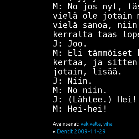
M: No jos nyt, tä
vielä ole jotain 
vielä sanoa, niin
kerralta taas lop
J: Joo.
M: Eli tämmöiset 
kertaa, ja sitten
jotain, lisää.
J: Niin.
M: No niin.
J: (Lähtee.) Hei!
M: Hei-hei!
Avainsanat:
väkivalta
,
viha
«
Dentit 2009-11-29