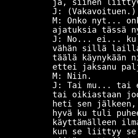
ja, siihen liitty
J: (Vakavoituen.)
M: Onko nyt... on
ajatuksia tässä n
J: No... ei... ku
vähän sillä laill
täälä käynykään n
ettei jaksanu pal
M: Niin.
J: Tai mu... tai 
tai oikiastaan jo
heti sen jälkeen,
hyvä ku tuli puhe
käyttämälleen ilm
kun se liittyy se