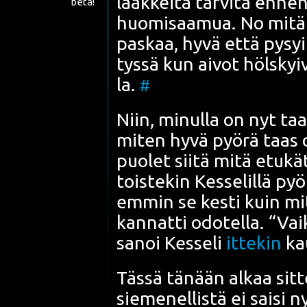
lääk­kei­tä tar­vi­ta enne
beta!
huo­mi­saa­mua. No mitä
pas­kaa, hyvä että pysyi
tys­sä kun aivot höls­kyi
la.
#
Niin, minul­la on nyt ta
miten hyvä pyö­rä taas 
puo­let sii­tä mitä etu­kä
tois­te­kin Kes­se­lil­lä py
em­min se kes­ti kuin mit
kan­nat­ti odo­tel­la. “Va
sanoi Kes­se­li
itte­kin
kau
Täs­sä tänään alkaa sit­t
sie­me­nel­lis­tä ei sai­si 