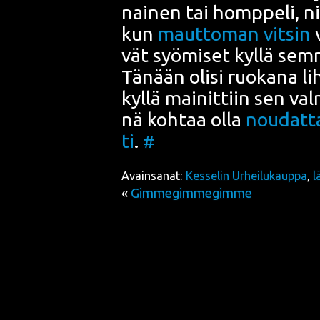
nai­nen tai homp­pe­li, ni
kun
maut­to­man vit­sin
v
vät syö­mi­set kyl­lä sem­m
Tänään oli­si ruo­ka­na
li
kyl­lä mai­nit­tiin sen val
nä koh­taa olla
nou­dat­ta
ti
.
#
Avainsanat:
Kesselin Urheilukauppa
,
l
«
Gimmegimmegimme