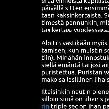
erää vii­meis­tä kupil­lis­t
päi­väl­lä sit­ten ensim­mä
taan kak­sin­ker­tais­ta. 
ti­mes­tä pan­nun­kin, m
ta
ker­ta
vuo­des­sa
a
a
a
a
a
a
Aloi­tin vas­ti­kään myös
ta­mi­sen, kun muis­tin s
tiin). Minä­hän innos­tui
siel­lä emän­tä tar­jo­si a
pu­ris­tet­tua. Puris­tan 
makoi­sa lasil­li­nen lih
Iltai­sin­kin nau­tin pie­ne
sil­loin sii­nä on lihan si
rin
triple sec
on ihan para