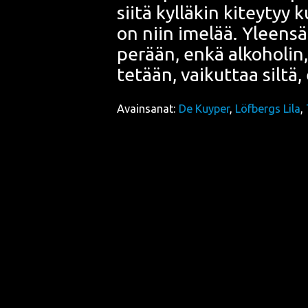
sii­tä kyl­lä­kin kitey­tyy 
on niin ime­lää. Yleen­s
perään, enkä alko­ho­lin
te­tään, vai­kut­taa sil­t
Avainsanat:
De Kuyper
,
Löfbergs Lila
,