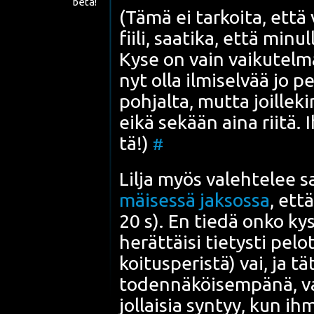
beta!
(Tämä ei tar­koi­ta, että 
fii­li, saa­ti­ka, että minul
Kyse on vain vai­ku­tel­ma
nyt olla ilmi­sel­vää jo p
poh­jal­ta, mut­ta joil­le­
eikä sekään aina rii­tä. 
tä!)
#
Lil­ja myös valeh­te­lee
mäi­ses­sä jak­sos­sa
, ett
20 s). En tie­dä onko kys
herät­täi­si tie­tys­ti pelo
koi­tus­pe­ris­tä) vai, ja 
toden­nä­köi­sem­pä­nä, vai
jol­lai­sia syn­tyy, kun i