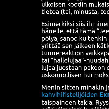
ulkoi­sen koo­din mukai­
tie­toa (tai, minus­ta, tod
Esi­mer­kik­si siis ihmi­ne
hänel­le, että tämä “Je
pö­lyä, sanoo kui­ten­kin 
yrit­tää sen jäl­keen kät
tun­ne­reak­tion vaik­ka­pa
tai “hallelujaa”-huudahd
lujaa juos­taan pakoon o
uskon­nol­li­sen hur­mok­s
Menin sit­ten minä­kin j
kah­vi­hi­fis­te­li­jöi­den
Ex
tais­pai­neen takia. Ryys­