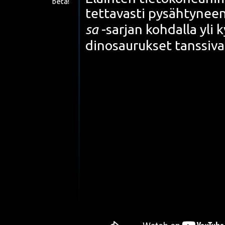
beta!
tet­ta­vas­ti pysäh­ty­nee
sa
-sar­jan koh­dal­la yli
din­osau­ruk­set tans­si­v