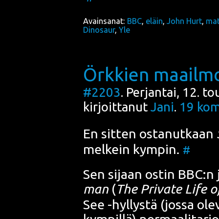
Avainsanat:
BBC
,
eläin
,
John Hurt
,
mat
Dinosaur
,
Yle
Örkkien maailmo
#2203
. Perjantai, 12. 
kirjoittanut
Jani
.
19
kom
En sit­ten osta­nut­kaan
mel­kein kym­pin.
#
Sen sijaan ostin BBC:n 
man
(
The Pri­va­te Life 
See
-hyl­lys­tä (jos­sa ol
kym­pil­lä) nor­maa­li­tar­