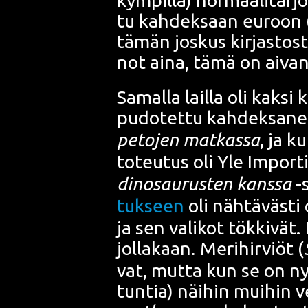
tu kah­dek­saan euroon (
tämän jos­kus kir­jas­tos
not aina, tämä on aivan
Samal­la lail­la oli kak­si k
pudo­tet­tu kah­dek­sa­ne
peto­jen mat­kas­sa
, ja k
toteu­tus oli Yle Impor­
din­osau­rus­ten kans­sa
-s
tuk­seen
oli näh­tä­väs­ti 
ja sen vali­kot tök­ki­vät.
jol­la­kaan. Meri­hir­viöt (
vat, mut­ta kun se on nysä
tun­tia) näi­hin mui­hin ve