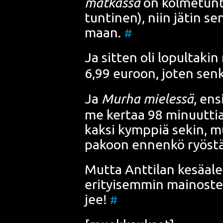
mat­kas­sa
on kol­me­tun­
tun­ti­nen), niin jätin se
maan.
#
Ja sit­ten oli lopul­ta­k
6,99 euroon, joten sen­
Ja
Mur­ha mie­les­sä
, ens
me ker­taa 98 minuut­tia)
kak­si kymp­piä sekin, mu
pakoon ennen­kö ryös­täy­
Mut­ta Ant­ti­lan kesä­alet
eri­tyi­sem­min mai­nos­te
jee!
#