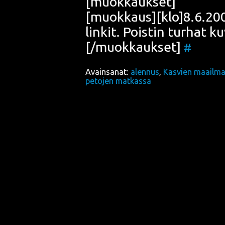
[muok­kauk­set]
[muokkaus][klo]8.6.2009[/
lin­kit. Pois­tin tur­hat
[/muokkaukset]
#
Avainsanat:
alennus
,
Kasvien maailm
petojen matkassa