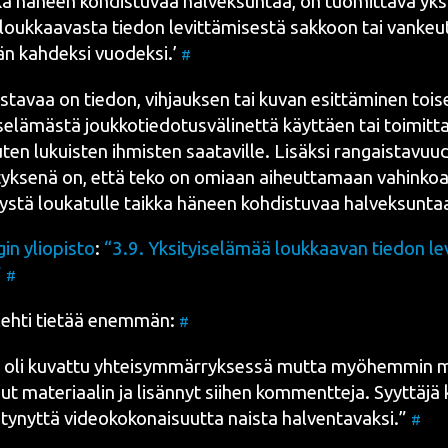
ka häneen koh­dis­tu­vaa hal­vek­sun­taa, on tuo­mit­ta­va yksi­
louk­kaa­vas­ta tie­don levit­tä­mi­ses­tä sak­koon tai van­keu
än kah­dek­si vuo­dek­si.’
#
s­ta­vaa on tie­don, vih­jauk­sen tai kuvan esit­tä­mi­nen toi­
­se­lä­mäs­tä jouk­ko­tie­do­tus­vä­li­net­tä käyt­täen tai toi­mit­t
ten lukuis­ten ihmis­ten saa­ta­vil­le. Lisäk­si ran­gais­ta­vuu
­tyk­se­nä on, että teko on omi­aan aiheut­ta­maan vahin­koa
mys­tä lou­ka­tul­le taik­ka häneen koh­dis­tu­vaa hal­vek­sun­t
gin yli­opis­to
:
“3.9. Yksi­tyi­se­lä­mää louk­kaa­van tie­don lev
”
#
­leh­ti tie­tää enem­män:
#
oli kuvat­tu yhtei­sym­mär­ryk­ses­sä mut­ta myö­hem­min m
nut mate­ri­aa­lin ja lisän­nyt sii­hen kom­ment­te­ja. Syyt­tä­jä
ty­nyt­tä video­ko­ko­nai­suut­ta nais­ta hal­ven­ta­vak­si.”
#