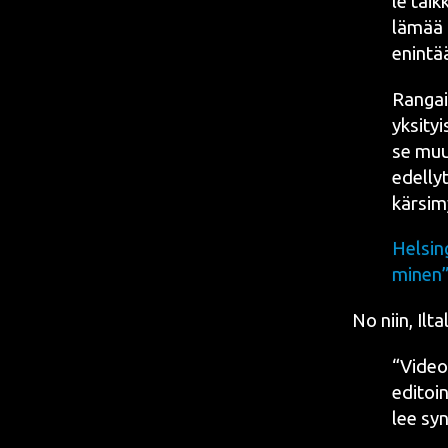
le taik­
lä­mää 
enin­tä
Ran­gai
yksi­tyi
se muu­
edel­ly
kär­si­
Hel­sin­
mi­nen
No niin, Ilta
“Video 
edi­toi­
lee syn­