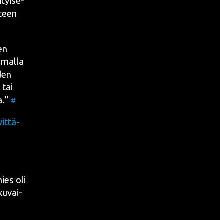
tyi­se­
­teen
sen
a­mal­la
­den
 tai
aa.”
#
it­tä­
ies oli
 kuvai­