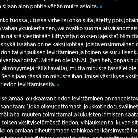
en sijaan aion poh­tia vähän mui­ta asioi­ta.
#
nko tuos­sa jutus­sa vir­he tai onko sii­tä jätet­ty pois jotain
vähän yksin­ker­tai­nen, vai ovat­ko suo­ma­lais­vi­ran­omai­
kin näis­tä vies­tin­tään liit­ty­vis­tä rikok­sen lajeis­ta? Nimit
s­py­kä­lis­sä­hän
on ne kak­si koh­taa, jois­ta ensim­mäi­nen 
e­don tai vih­jauk­sen levit­tä­mi­nen ja toi­nen se surul­li­sen­ku
l­ven­taa tois­ta”. Minä en ole IANAL (heh heh, onpas hup
ä akro­nyy­me­jä täl­lä taval­la), mut­ta minus­ta täs­sä ei o
Sen sijaan täs­sä on minus­ta ihan ilmi­sel­väs­ti kyse yksi­t
tie­don levit­tä­mi­ses­tä.
#
i­se­lä­mää louk­kaa­van tie­don levit­tä­mi­nen on ran­gais­ta­
sano­taan: ‘Joka oikeu­det­to­mas­ti jouk­ko­tie­do­tus­vä­li­net
mäl­lä tai muu­ten toi­mit­ta­mal­la lukuis­ten ihmis­ten saa­ta­
 toi­sen yksi­tyi­se­lä­mäs­tä tie­don, vih­jauk­sen tai kuvan si
ko on omi­aan aiheut­ta­maan vahin­koa tai kär­si­mys­tä lou­