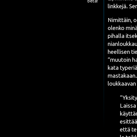
beta!
link­ke­jä. S
Nimit­täin, o
olen­ko minä 
pihal­la itse­
nian­louk­kau
heel­li­sen ti
“muu­toin ha
ka­ta type­ri
mas­ta­kaan. 
louk­kaa­van 
“Yksi­ty
Lais­sa 
käyt­tä­
esit­tää
että te