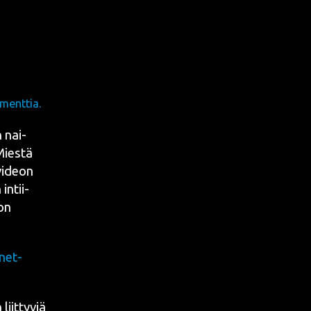
menttia.
n nai­
Mies­tä
 videon
 intii­
eon
 net­
iit­ty­viä