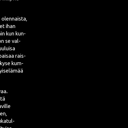
 olen­nais­ta,
set ihan
­täin kun
kun­
on se val­
u­lui­sa
ai­saa rais­
le kyse kum­
yi­se­lä­mää
vaa.
­tä
vil­le
ten,
ka­tul­