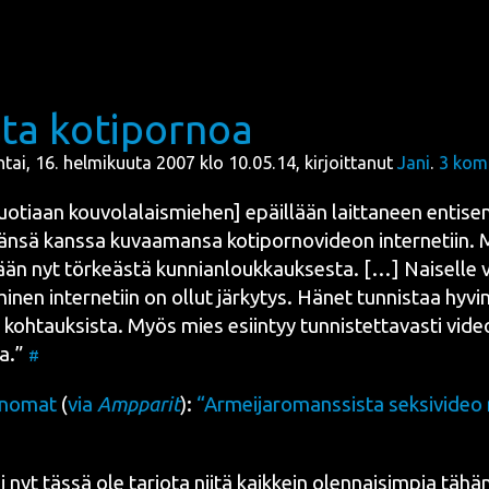
sta kotipornoa
ntai, 16. helmikuuta 2007 klo 10.05.14, kirjoittanut
Jani
.
3
kom
o­ti­aan kou­vo­la­lais­mie­hen] epäil­lään lait­ta­neen enti­se
vän­sä kans­sa kuvaa­man­sa koti­por­no­vi­deon inter­ne­tiin. 
tään nyt tör­keäs­tä kun­nian­louk­kauk­ses­ta. […] Nai­sel­le
i­nen inter­ne­tiin on ollut jär­ky­tys. Hänet tun­nis­taa hyvin
 koh­tauk­sis­ta. Myös mies esiin­tyy tun­nis­tet­ta­vas­ti vid
sa.”
#
ano­mat
(
via
Amp­pa­rit
):
“Armei­ja­ro­mans­sis­ta sek­si­vi­deo
i nyt täs­sä ole tar­jo­ta nii­tä kaik­kein olen­nai­sim­pia tähän l