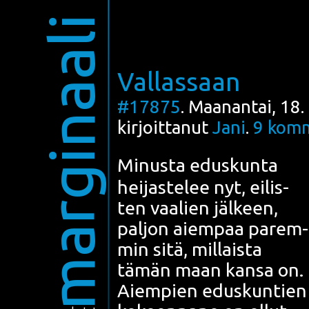
marginaali
Vallassaan
#17875
. Maanantai, 18.
kirjoittanut
Jani
.
9
komm
Minus­ta edus­kun­ta
hei­jas­te­lee nyt,
eilis­
ten vaa­lien
jäl­keen,
pal­jon aiem­paa parem­
min sitä, mil­lais­ta
tämän maan kan­sa on.
Aiem­pien edus­kun­tien