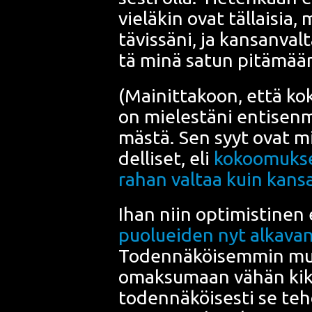
vie­lä­kin ovat täl­lai­si
tä­vis­sä­ni, ja kan­san­v
tä minä satun pitä­mää
(Mai­nit­ta­koon, että
ko
on mie­les­tä­ni enti­sen­m
mäs­tä. Sen syyt ovat mi
del­li­set, eli
kokoo­muk­se
rahan val­taa kuin kan­s
Ihan niin opti­mis­ti­nen 
puo­luei­den nyt alka­van 
Toden­nä­köi­sem­min muut
omak­su­maan vähän kik­ko­
toden­nä­köi­ses­ti se teh