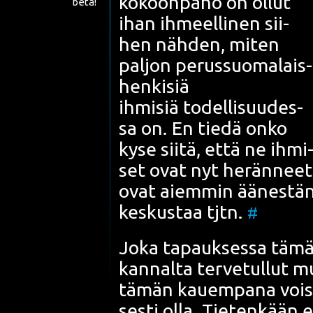
kokoon­pa­no on ollut
beta!
ihan ihmeel­li­nen sii­
hen näh­den, miten
pal­jon
perus­suo­ma­lais­
hen­ki­siä
ihmi­siä todel­li­suu­des­
sa on. En tie­dä onko
kyse sii­tä, että ne ihmi
set ovat nyt herän­neet a
ovat aiem­min äänes­tä­ne
kes­kus­taa
tjtn.
#
Joka tapauk­ses­sa tämä
kan­nal­ta ter­ve­tul­lut m
tämän kau­em­pa­na voi­si 
ses­ti olla. Tie­ten­kään e