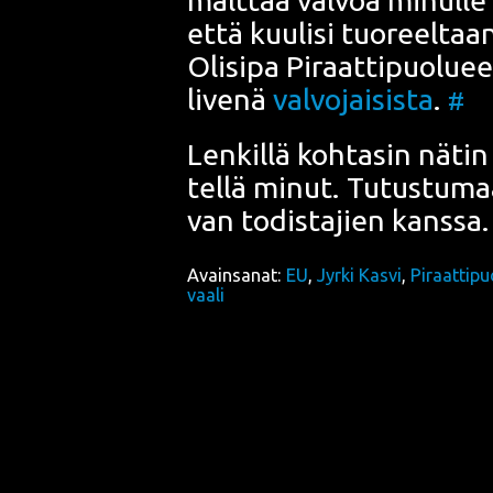
että kuu­li­si tuo­reel­ta
Oli­si­pa Piraat­ti­puo­lu­ee
live­nä
val­vo­jai­sis­ta
.
#
Len­kil­lä koh­ta­sin nätin
tel­lä minut. Tutus­tu­m
van todis­ta­jien
kans­sa
Avainsanat:
EU
,
Jyrki Kasvi
,
Piraattipu
vaali