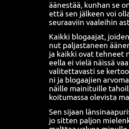
äänes­tää, kun­han se on 
että sen jäl­keen voi olla
seu­raa­viin vaa­lei­hin as
Kaik­ki blo­gaa­jat, joi­
nut pal­jas­ta­neen äänen
ja kaik­ki ovat teh­neet n
eel­la ei vie­lä näis­sä va
vali­tet­ta­vas­ti se ker­
ni ja blo­gaa­jien arvo­ma
näil­le mai­ni­tuil­le tahoil
koi­tu­mas­sa ole­vis­ta mas­
Sen sijaan län­si­naa­pu­
jo sit­ten pal­jon mie­len­
malt­taa val­voa minul­le