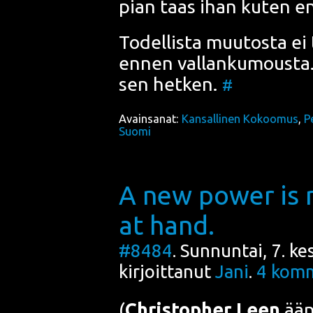
pian taas ihan kuten e
Todel­lis­ta muu­tos­ta ei
ennen val­lan­ku­mous­ta. 
sen het­ken.
#
Avainsanat:
Kansallinen Kokoomus
,
P
Suomi
A new power is ri
at hand.
#8484
. Sunnuntai, 7. k
kirjoittanut
Jani
.
4
komm
(
Chris­top­her Lee
n
ääni