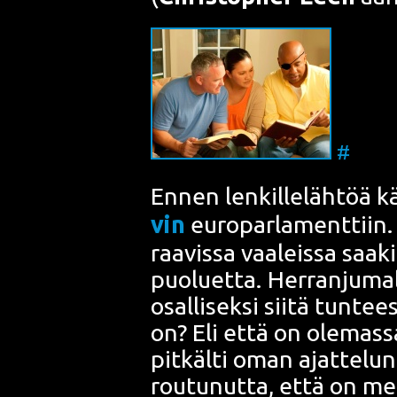
#
Ennen len­kil­le­läh­töä 
vin
euro­par­la­ment­tiin
.
raa­vis­sa vaa­leis­sa saa­
puo­luet­ta
. Her­ran­ju­ma
osal­li­sek­si sii­tä tun­te
on? Eli että on ole­mas­sa
pit­käl­ti oman ajat­te­
rou­tu­nut­ta, että on m