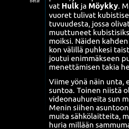
beta!
vat
Hulk
ja
Möyk­ky
. M
vuo­ret tuli­vat
kubis­ti­se
tu­vuu­des­ta, jos­sa oli­va
muut­tu­neet kubis­ti­sik­
moik­si. Näi­den kah­den 
kon välil­lä puh­ke­si tais
jou­tui enim­mäk­seen pu
menet­tä­mi­sen takia hei­
Vii­me yönä näin unta, ett
sun­toa. Toi­nen niis­tä 
video­nau­hu­rei­ta sun mu
Menin sii­hen asun­toon 
mui­ta säh­kö­lait­tei­ta,
hu­ria mil­lään sam­mu­