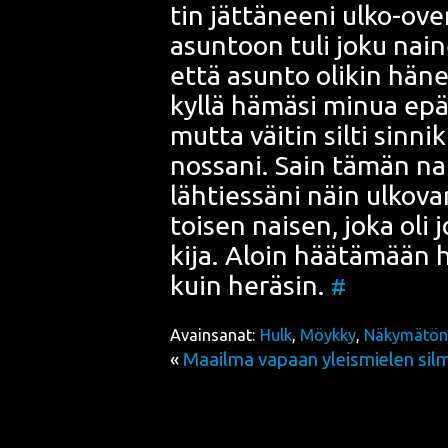
tin jät­tä­nee­ni ulko-ove
asun­toon tuli joku nai­ne
että asun­to oli­kin häne
kyl­lä hämä­si minua epäi
mut­ta väi­tin sil­ti sin­n
nos­sa­ni. Sain tämän nai
läh­ties­sä­ni näin ulko­va
toi­sen nai­sen, joka oli jo
ki­ja. Aloin hää­tä­mään
kuin herä­sin.
#
Avainsanat:
Hulk
,
Möykky
,
Näky­mä­tön
«
Maailma vapaan yleismielen sil