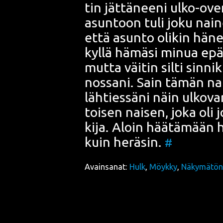
tin jät­tä­nee­ni ulko-ove
asun­toon tuli joku nai­ne
että asun­to oli­kin häne
kyl­lä hämä­si minua epäi
mut­ta väi­tin sil­ti sin­n
nos­sa­ni. Sain tämän nai
läh­ties­sä­ni näin ulko­va
toi­sen nai­sen, joka oli jo
ki­ja. Aloin hää­tä­mään
kuin herä­sin.
#
Avainsanat:
Hulk
,
Möykky
,
Näky­mä­tön