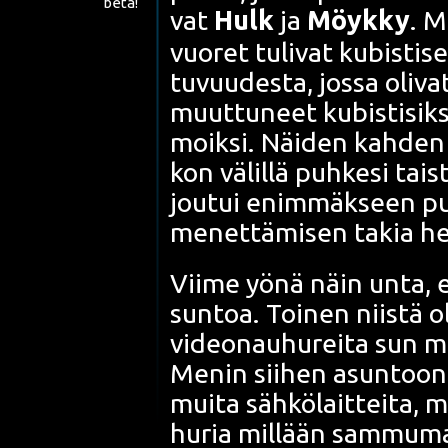
beta!
vat
Hulk
ja
Möyk­ky
. M
vuo­ret tuli­vat
kubis­ti­se
tu­vuu­des­ta, jos­sa oli­va
muut­tu­neet kubis­ti­sik­
moik­si. Näi­den kah­den 
kon välil­lä puh­ke­si tais
jou­tui enim­mäk­seen pu
menet­tä­mi­sen takia hei­
Vii­me yönä näin unta, ett
sun­toa. Toi­nen niis­tä 
video­nau­hu­rei­ta sun mu
Menin sii­hen asun­toon 
mui­ta säh­kö­lait­tei­ta,
hu­ria mil­lään sam­mu­