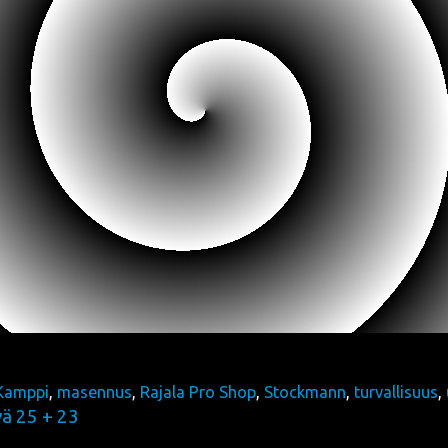
Kamppi
,
masennus
,
Rajala Pro Shop
,
Stockmann
,
turvallisuus
,
vä 25 + 23