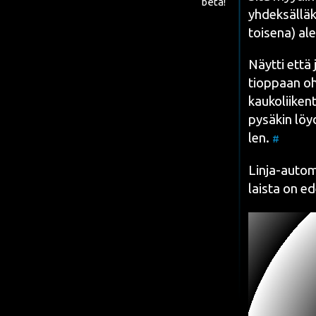
beta!
yhdek­säl­lä­
toi­se­na) a
Näyt­ti että
tiop­paan
oh
kau­ko­lii­ke
pysä­kin löy­
len.
#
Lin­ja-auto­m
lais­ta on e