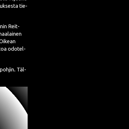
uk­ses­ta tie­
enin
Reit­
maa­lai­nen
. Oikean
utoa odo­tel­
poh­jin. Täl­