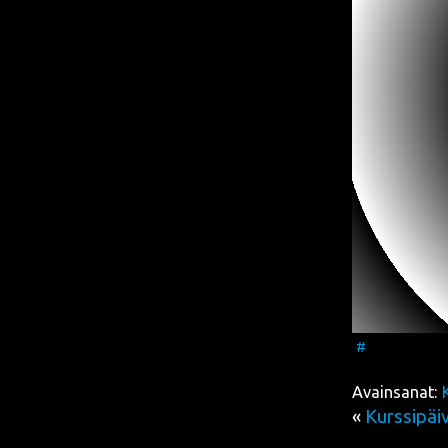
#
Avainsanat:
«
Kurssipäi