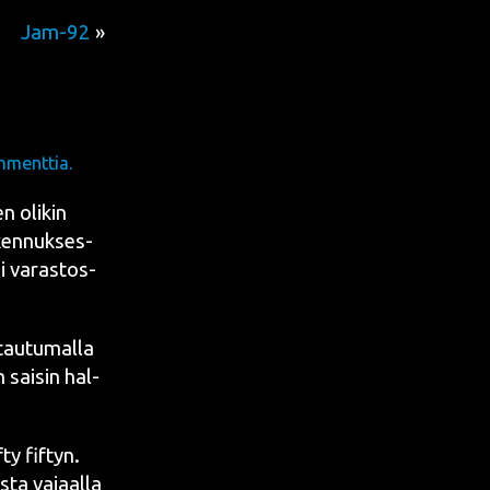
Jam-92
»
menttia.
n oli­kin
aken­nuk­ses­
si varas­tos­
tau­tu­mal­la
n sai­sin hal­
f­ty fif­tyn
.
s­ta vajaal­la