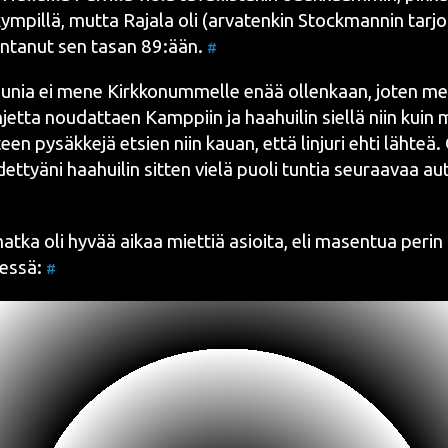
kym­pil­lä, mut­ta Raja­la oli (arva­ten­kin Stock­man­nin tar­jo
len­ta­nut sen tasan 89:ään.
#
 junia ei mene Kirk­ko­num­mel­le enää ollen­kaan, joten m
jet­ta nou­dat­taen
Kamp­piin
ja haa­hui­lin siel­lä niin kuin 
n­teen pysäk­ke­jä etsien niin kau­an, että lin­ju­ri ehti läh­teä
det­tyä­ni haa­hui­lin sit­ten vie­lä puo­li tun­tia seu­raa­vaa a
at­ka oli hyvää aikaa miet­tiä asioi­ta, eli masen­tua perin 
des­sä:
#