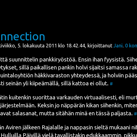
nnection
kiviikko, 5. lokakuuta 2011 klo 18.42.44, kirjoittanut
Jani
.
0
kom
tä suun­nit­te­lin pank­ki­ryös­töä. Ensin ihan fyy­sis­tä. Sii­he
tyk­set, sil­lä pai­kal­li­sen pan­kin hol­vi sijait­si samas­sa r
in­ta­lo­yh­tiön häk­ki­va­ras­ton yhtey­des­sä, ja hol­viin pää­
ti sei­nän yli kii­peä­mäl­lä, sil­lä kat­toa ei ollut.
#
in kui­ten­kin suo­rit­taa var­kau­den vir­tu­aa­li­ses­ti, eli mur­
o­jär­jes­tel­mään. Kek­sin jo näp­pä­rän kikan sii­hen­kin, mite
t­ta­vat sala­sa­nat, mut­ta sitä­hän minä en täs­sä pal­jas­ta.
#
än Avi­ren jäl­keen
Raja­lal­le
ja nap­pa­sin siel­tä mukaa­ni
ni
n
Hul­luil­la Päi­vil­lä
vie­lä taval­lis­ta­kin eduk­kaam­min, pik­ku