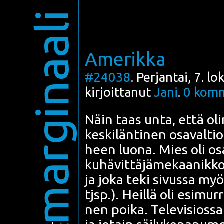
marginaali
Amerikka
#24038
. Perjantai, 7. l
kirjoittanut
Jani
.
0
komm
Näin taas unta, että olin
kes­ki­län­ti­nen
osa­val­tio
heen luo­na. Mies oli osa-
ku­hä­vit­tä­jä­me­kaa­nik
ja
joka teki sivus­sa myös 
tjsp.). Heil­lä oli esi­mur­
nen poi­ka. Tele­vi­sios­sa 