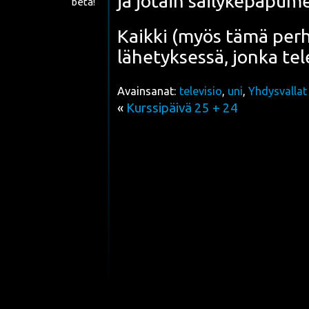
ja jotain säi­ly­ke­pa­pu­m
beta!
Kaik­ki (myös tämä per­he
lähetyksessä, jon­ka tele
Avainsanat:
televisio
,
uni
,
Yhdysvallat
«
Kurssipäivä 25 + 24