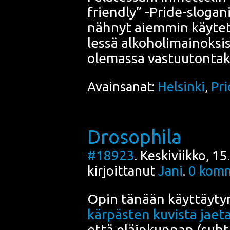
friend­ly” -
Pri­de
-slo­ga­
näh­nyt aiem­min käy­tet­t
les­sä alko­ho­li­mai­nok­s
ole­mas­sa vas­tuu­ton­ta­k
Avainsanat:
Helsinki
,
Pri
Drosophila
#18923
. Keskiviikko, 1
kirjoittanut
Jani
.
0
komm
Opin tänään käyt­täy­ty­mi
kär­päs­ten kuvis­ta jae­ta
että eläin­kun­nan (suh­teel