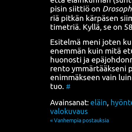
pisin siit­tiö on
Dro­sop­hi
riä pit­kän kär­pä­sen sii
ti­met­riä. Kyl­lä, se on 58
Esi­tel­mä meni joten kut
enem­män kuin mitä etu­k
huo­nos­ti ja epä­joh­don­m
ren­to ymmär­tääk­se­ni p
enim­mäk­seen vain luin 
tuo.
#
Avainsanat:
eläin
,
hyönt
valokuvaus
« Vanhempia postauksia