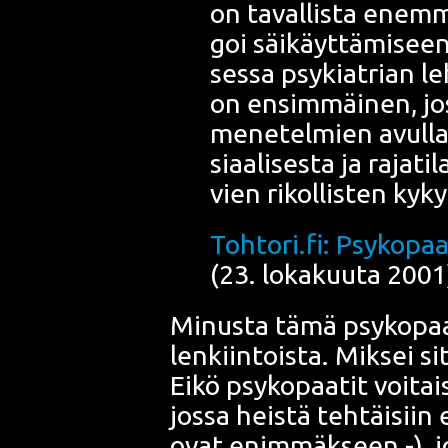
on taval­lis­ta enem­m
goi säi­käyt­tä­mi­see
ses­sa psy­kiat­rian le
on ensim­mäi­nen, jos­
mene­tel­mien avul­la 
si­aa­li­ses­ta ja raja­ti
vien rikol­lis­ten kyky
Tohtori.fi: Psy­ko­paa
(23. loka­kuu­ta 200
Minus­ta tämä psy­ko­pa
len­kiin­tois­ta. Mik­sei 
Eikö psy­ko­paa­tit voi­tai­
jos­sa heis­tä teh­täi­siin 
ovat enim­mäk­seen -), joi­