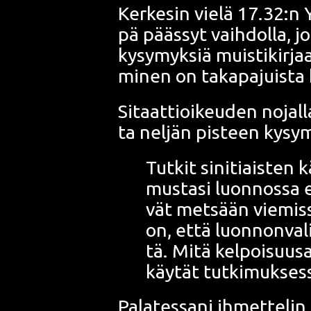
Ker­ke­sin vie­lä 17.32:n 
pä pääs­syt vaih­dol­la, jo
kysy­myk­siä muis­ti­kir­ja
mi­nen on taka­pa­juis­t
Sitaat­tioi­keu­den nojal­
ta nel­jän pis­teen kysy­
Tut­kit sini­tiais­ten k
mus­ta­si luon­nos­sa elä
vät met­sään vie­mis­sä
on, että luon­non­va­lin
tä. Mitä kel­poi­suusa
käy­tät tut­ki­muk­ses­
Pala­tes­sa­ni ihmet­te­lin