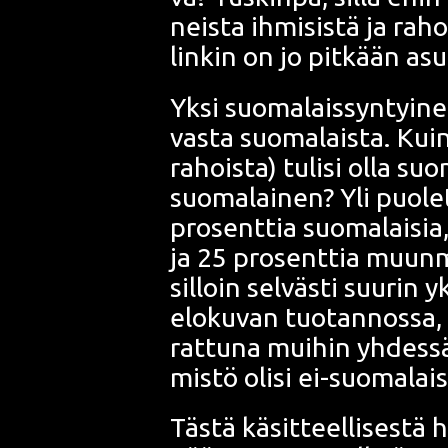
neis­ta ihmi­sis­tä ja raho
lin­kin on jo pit­kään as
Yksi suo­ma­lais­syn­tyi­ne
vas­ta suo­ma­lais­ta. Kuin
rahois­ta) tuli­si olla suo­m
suo­ma­lai­nen? Yli puo­le
pro­sent­tia suo­ma­lai­sia
ja 25 pro­sent­tia muun­maa­
sil­loin sel­väs­ti suu­rin 
elo­ku­van tuo­tan­nos­sa,
rat­tu­na mui­hin yhdes­s
mis­tö oli­si ei-suo­ma­lai­
Täs­tä käsit­teel­li­ses­tä