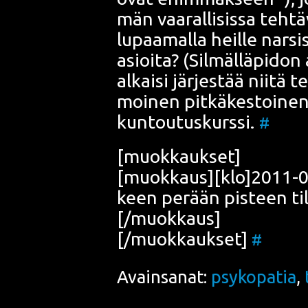
män vaa­ral­li­sis­sa teh­tä­
lupaa­mal­la heil­le nar­sis
asioi­ta? (Sil­mäl­lä­pi­don a
alkai­si jär­jes­tää nii­tä
moi­nen pit­kä­kes­toi­nen
kun­tou­tus­kurssi.
#
[muok­kauk­set]
[muokkaus][klo]2011-08
keen perään pis­teen ti
[/muokkaus]
[/muokkaukset]
#
Avainsanat:
psykopatia
,