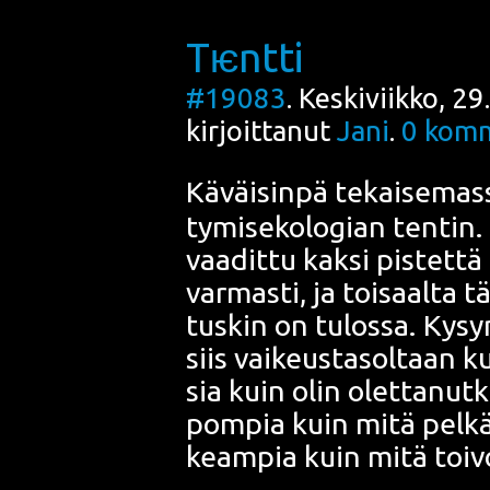
Tѥntti
#19083
. Keskiviikko, 2
kirjoittanut
Jani
.
0
komm
Käväi­sin­pä tekai­se­mas
ty­mi­se­ko­lo­gian ten­ti
vaa­dit­tu kak­si pis­tet­tä
var­mas­ti, ja toi­saal­ta tä
tus­kin on tulos­sa. Kysy­
siis vai­keus­ta­sol­taan ku
sia kuin olin olet­ta­nut­
pom­pia kuin mitä pel­kä
keam­pia kuin mitä toi­v