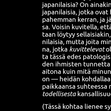
japa­ni­lai­sia? On aina­ki
japa­ni­lai­sia, jot­ka ova
pahem­man ker­ran, ja jäl­ji
sa. Voi­sin kuvi­tel­la, et
taan löy­tyy sel­lai­sia­kin
ni­lai­sia, mut­ta joi­ta mi
na, jot­ka
kuvit­te­le­vat
ol
ta täs­sä edes
pato­lo­gis
den ihmis­ten tun­net­ta 
aito­na kuin mitä minun t
on — hei­dän koh­dal­laan
paik­kaan­sa suh­tees­sa 
todel­li­ses­ta
kan­sal­li­su
(Täs­sä koh­taa lie­nee sy