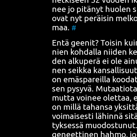
nee jo pitä­nyt huo­len si
ovat nyt peräi­sin mel­ko t
maa.
#
Entä gee­nit? Toi­sin kui
nien koh­dal­la
nii­den ke
den
alku­pe­rä ei ole ainut
nen seik­ka kan­sal­li­suut
on emäs­pa­reil­la koo­dat
sen pysy­vä.
Mutaa­tio­t
mut­ta voi­nee olet­taa, e
on mil­lä tahan­sa yksit­täi
voi­mai­ses­ti lähin­nä sitä
tyk­ses­sä
muo­dos­tu­nut
geneet­ti­nen hah­mo, jon