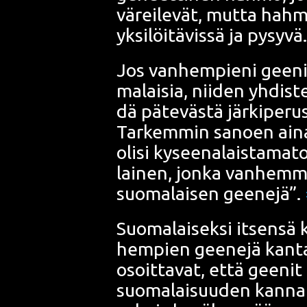
värei­le­vät, mut­ta hah­m
yksi­löi­tä­vis­sä ja pysy­vä
Jos van­hem­pie­ni gee­ni
ma­lai­sia, nii­den yhdis­t
dä päte­väs­tä jär­ki­pe­ru
Tar­kem­min sanoen aina­
oli­si kysee­na­lais­ta­ma­
lai­nen, jon­ka van­hem­m
suo­ma­lai­sen gee­ne­jä”.
Suo­ma­lai­sek­si itsen­sä
hem­pien gee­ne­jä kan­ta­
osoit­ta­vat, että gee­nit
suo­ma­lai­suu­den kan­nal­