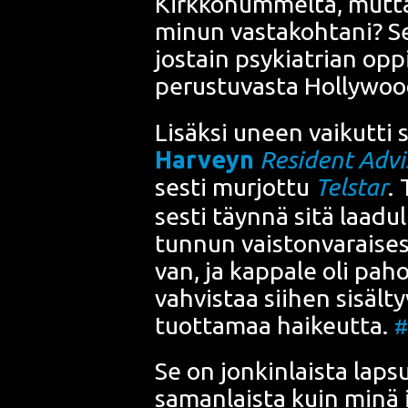
Kirk­ko­num­mel­ta, mut­ta
minun vas­ta­koh­ta­ni? S
jos­tain psy­kiat­rian oppi­
perus­tu­vas­ta Hol­lywood
Lisäk­si uneen vai­kut­ti 
Har­veyn
Resi­dent Advi
ses­ti mur­jot­tu
Tels­tar
. 
ses­ti täyn­nä sitä laa­dul
tun­nun vais­ton­va­rai­ses­
van, ja kap­pa­le oli pahoi
vah­vis­taa sii­hen sisäl
tuot­ta­maa hai­keut­ta.
#
Se on jon­kin­lais­ta lap­s
saman­lais­ta kuin minä i