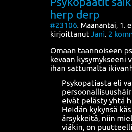
Psykopaatit säi
herp derp
#23106
. Maanantai, 1. 
kirjoittanut
Jani
.
2
komm
Omaan taan­noi­seen
ps
ke­vaan kysy­myk­see­ni
v
ihan sat­tu­mal­ta iki­va
Psy­ko­pa­tias­ta eli vak
per­soo­nal­li­suus­häi­r
eivät peläs­ty yhtä h
Hei­dän kykyn­sä käsi­t
ärsyk­kei­tä, niin miel­
viä­kin, on puut­teel­l