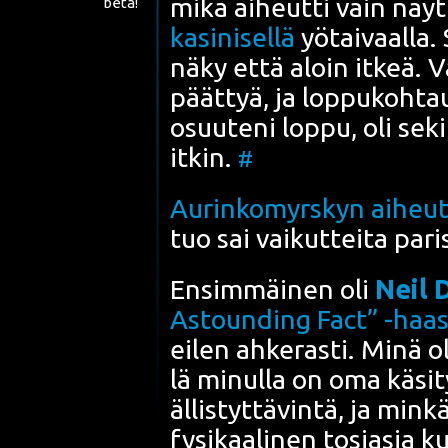
mikä aiheut­ti vain näyt­t
beta!
ka­si­ni­sel­lä
yötai­vaal­la. 
näky että aloin itkeä. Vä
päät­tyä, ja lop­pu­koh­ta
osuu­te­ni lop­pu, oli seki
itkin.
#
Aurin­ko­myrs­kyn aiheut
tuo sai vai­kut­tei­ta pari
Ensim­mäi­nen oli
Neil 
Astoun­ding Fact” -haas­t
eilen ahke­ras­ti. Minä ol
lä minul­la on oma käsi­ty
ällis­tyt­tä­vin­tä, ja min
fysi­kaa­li­nen tosia­sia 