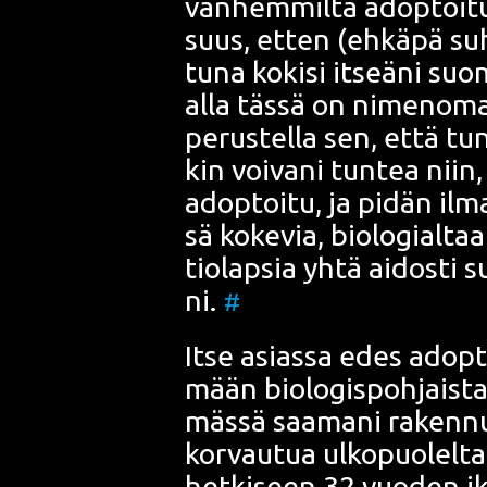
van­hem­mil­ta
adop­toi­t
suus, etten (ehkä­pä suh­
tu­na koki­si itseä­ni suo­ma
alla täs­sä on nime­no­maa
perus­tel­la sen, että tun
kin voi­va­ni tun­tea niin, 
adop­toi­tu, ja pidän ilma
sä koke­via, bio­lo­gial­ta
tio­lap­sia yhtä aidos­ti 
ni.
#
Itse asias­sa edes adop­ti
mään bio­lo­gis­poh­jais­ta k
mäs­sä saa­ma­ni raken­nus
kor­vau­tua ulko­puo­lel­ta­
het­ki­seen 32 vuo­den ik