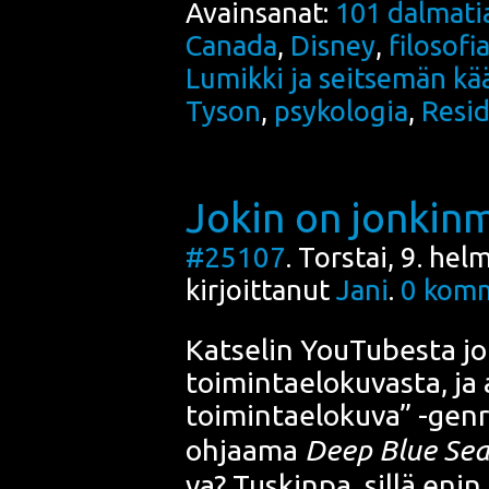
Avainsanat:
101 dalmatia
Canada
,
Disney
,
filosofi
Lumikki ja seitsemän kä
Tyson
,
psykologia
,
Resid
Jokin on jonkin
#25107
. Torstai, 9. he
kirjoittanut
Jani
.
0
komm
Kat­se­lin
You­Tu­bes­ta
jot
toi­min­tae­lo­ku­vas­ta, ja
toi­min­tae­lo­ku­va” -
gen­
ohjaa­ma
Deep Blue Se
va? Tus­kin­pa, sil­lä enin