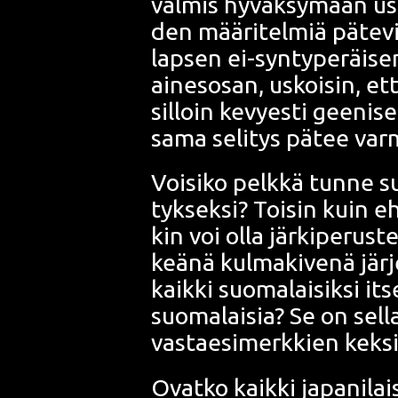
val­mis hyväk­sy­mään usei
den mää­ri­tel­miä päte­vi
lap­sen ei-syn­ty­pe­räi­se
aines­osan, uskoi­sin, et
sil­loin kevyes­ti gee­ni­s
sama seli­tys pätee var
Voi­si­ko pelk­kä tun­ne su
tyk­sek­si? Toi­sin kuin eh
kin voi olla jär­ki­pe­rus­t
keä­nä kul­ma­ki­ve­nä jär­j
kaik­ki suo­ma­lai­sik­si i
suo­ma­lai­sia? Se on sel­l
vas­tae­si­merk­kien kek­si
Ovat­ko kaik­ki japa­ni­lai­