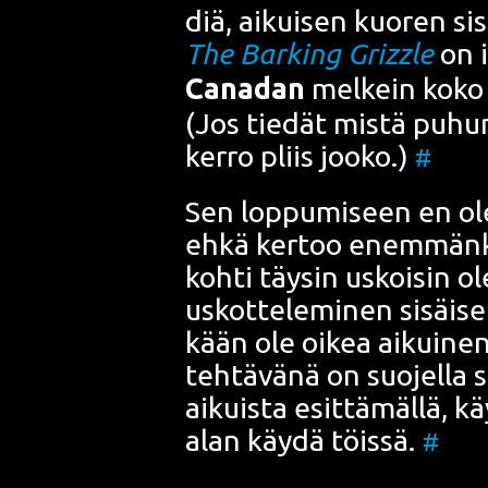
diä, aikui­sen kuo­ren sis
The Bar­king Grizz­le
on 
Cana­dan
mel­kein koko t
(Jos tie­dät mis­tä puhun,
ker­ro pliis joo­ko.)
#
Sen lop­pu­mi­seen en ole 
ehkä ker­too enem­män­ki
koh­ti täy­sin uskoi­sin ol
uskot­te­le­mi­nen sisäi­se
kään ole oikea aikui­nen,
teh­tä­vä­nä on suo­jel­la si
aikuis­ta esit­tä­mäl­lä, k
alan käy­dä töis­sä.
#