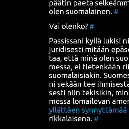
pää­tin pae­ta sel­keäm­mi
olen suo­ma­lai­nen.
#
Vai olen­ko?
#
Pas­sis­sa­ni kyl­lä luki­si n
juri­di­ses­ti mitään epä­
taa, että minä olen suo­
mes­sa, ei tie­ten­kään rii­
suo­ma­lai­sia­kin. Suo­me
ni sekään tee ihmi­ses­tä s
ses­ti niin teki­si­kin, mi
mes­sa lomai­le­van ame­rik
yllät­täen syn­nyt­tä­mää
rik­ka­lai­se­na.
#