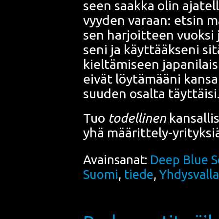
seen saak­ka olin aja­tel­
vyy­den varaan: etsin mää
sen har­joit­teen vuok­si 
se­ni ja käyt­tääk­se­ni sit
kiel­tä­mi­seen japa­ni­lai­s
eivät löy­tä­mää­ni kan­sal­
suu­den osal­ta täyt­täi­si
Tuo
todel­li­nen
kan­sal­li
yhä mää­rit­te­ly-yri­tyk­si
Avainsanat:
Deep Blue S
Suomi
,
tiede
,
Yhdysvalla