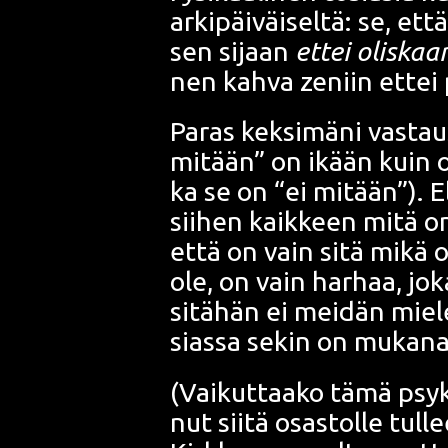
arki­päi­väi­sel­tä: se, et
sen sijaan
ettei olis­ka
nen kah­va
zeniin
ettei 
Paras kek­si­mä­ni vas­ta
mitään” on ikään kuin ole
ka se on “ei mitään”). E
sii­hen kaik­keen mitä on,
että on vain sitä mikä on
ole, on vain har­haa, jok
sitä­hän ei mei­dän mie­l
sias­sa sekin on muka­na 
(Vai­kut­taa­ko tämä psy­k
nut sii­tä osas­tol­le tul­