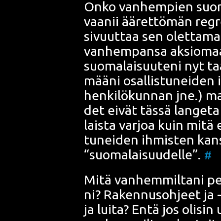
Onko van­hem­pien suo­ma­
vaa­nii
ääret­tö­män regr
sivuut­taa sen olet­ta­ma
van­hem­pan­sa
aksio­maat
suo­ma­lai­suu­te­ni nyt 
mää­ni osal­lis­tu­nei­den 
hen­ki­lö­kun­nan jne.) ma
det eivät täs­sä lan­ge­ta
lais­ta var­joa kuin mitä 
tu­nei­den ihmis­ten kan­s
“suo­ma­lai­suu­del­le”.
#
Mitä van­hem­mil­ta­ni pe
ni? Raken­nus­oh­jeet ja 
ja
lui­ta
? Entä jos oli­sin ul